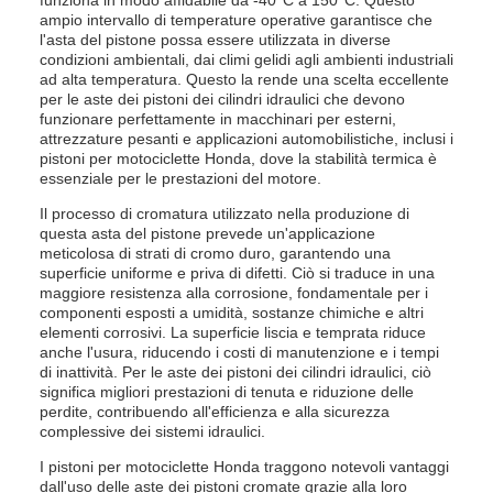
funziona in modo affidabile da -40°C a 150°C. Questo
ampio intervallo di temperature operative garantisce che
l'asta del pistone possa essere utilizzata in diverse
condizioni ambientali, dai climi gelidi agli ambienti industriali
ad alta temperatura. Questo la rende una scelta eccellente
per le aste dei pistoni dei cilindri idraulici che devono
funzionare perfettamente in macchinari per esterni,
attrezzature pesanti e applicazioni automobilistiche, inclusi i
pistoni per motociclette Honda, dove la stabilità termica è
essenziale per le prestazioni del motore.
Il processo di cromatura utilizzato nella produzione di
questa asta del pistone prevede un'applicazione
meticolosa di strati di cromo duro, garantendo una
superficie uniforme e priva di difetti. Ciò si traduce in una
maggiore resistenza alla corrosione, fondamentale per i
componenti esposti a umidità, sostanze chimiche e altri
elementi corrosivi. La superficie liscia e temprata riduce
anche l'usura, riducendo i costi di manutenzione e i tempi
di inattività. Per le aste dei pistoni dei cilindri idraulici, ciò
significa migliori prestazioni di tenuta e riduzione delle
perdite, contribuendo all'efficienza e alla sicurezza
complessive dei sistemi idraulici.
I pistoni per motociclette Honda traggono notevoli vantaggi
dall'uso delle aste dei pistoni cromate grazie alla loro