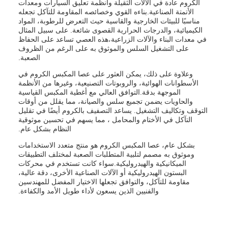
الكروم عادة في الآلات الثقيلة وأنظمة تعليق السيارات ومعدات
الأتمتة الصناعية.بناءه القوي وخصائصه المقاومة للتآكل تجعله
مناسبًا للبيئات الخارجية والقاسية حيث التعرض للرطوبة، المواد
الكيميائية، والدرجات الحرارية القصوى شائعة. على سبيل المثال
في معدات البناء والآلات الزراعية،هذه العصي تساعد على الحفاظ
على التشغيل السلس والموثوق به على الرغم من الظروف
الصعبة.
وعلاوة على ذلك، يمكن العثور على عصا المكبس الكروم في
الأسطوانات الهوائية، والروبوتات التصنيعية، وغيرها من الأنظمة
الموجهة بدقة.التوافق العالي مع أغطية المكبس القياسية
والحاويات يضمن تجميع سلس والصيانة، مما يقلل من أوقات
التوقف وتكاليف التشغيل. يساعد التصفيف بالكروم أيضًا في تقليل
التآكل في الأختام والمحامل ، مما يسهم في تحسين موثوقية
النظام بشكل عام.
بشكل عام، عصا المكبس الكروم هو منتج متعدد الاستخدامات
وموثوق به مصمم لتلبية المتطلبات الصعبة لمختلف التطبيقات
الميكانيكية والهيدروليكية.سواء كانت تستخدم في محركات
البستون الهيدروليكية أو الآلات الصناعية الأخرى، دقة عالية،
مقاومة للتآكل، والتوافق تجعلها الاختيار المفضل للمهندسين
والفنيين الذين يسعون لأداء طويل الأمد والكفاءة.