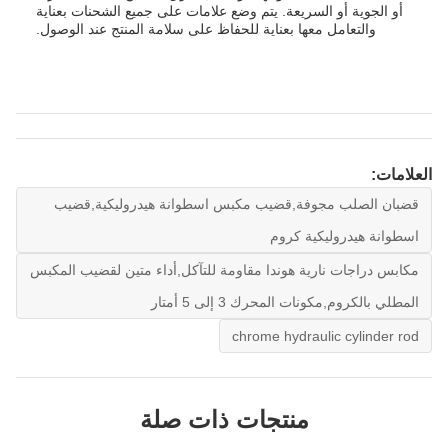
أو الجوية أو السريعة. يتم وضع علامات على جميع الشحنات بعناية
والتعامل معها بعناية للحفاظ على سلامة المنتج عند الوصول.
العلامات:
قضبان الصلب مجوفة,قضيب مكبس اسطوانة هيدروليكية,قضيب
اسطوانة هيدروليكية كروم
مكابس دراجات نارية هوندا مقاومة للتآكل,أداء متين لقضيب المكبس
المطلي بالكروم,مكونات المحرك 3 إلى 5 أمتار
chrome hydraulic cylinder rod
منتجات ذات صلة