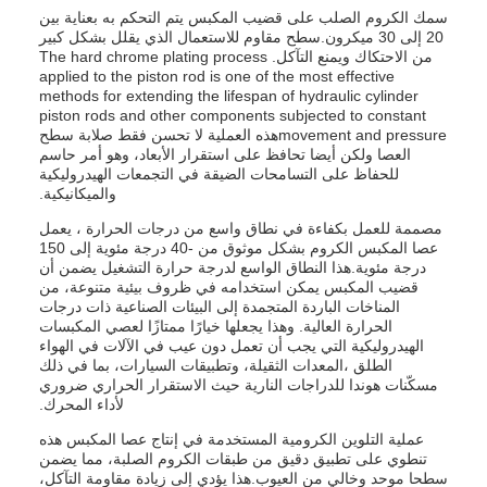
سمك الكروم الصلب على قضيب المكبس يتم التحكم به بعناية بين
20 إلى 30 ميكرون.سطح مقاوم للاستعمال الذي يقلل بشكل كبير
من الاحتكاك ويمنع التآكل. The hard chrome plating process
applied to the piston rod is one of the most effective
methods for extending the lifespan of hydraulic cylinder
piston rods and other components subjected to constant
movement and pressureهذه العملية لا تحسن فقط صلابة سطح
العصا ولكن أيضا تحافظ على استقرار الأبعاد، وهو أمر حاسم
للحفاظ على التسامحات الضيقة في التجمعات الهيدروليكية
والميكانيكية.
مصممة للعمل بكفاءة في نطاق واسع من درجات الحرارة ، يعمل
عصا المكبس الكروم بشكل موثوق من -40 درجة مئوية إلى 150
درجة مئوية.هذا النطاق الواسع لدرجة حرارة التشغيل يضمن أن
قضيب المكبس يمكن استخدامه في ظروف بيئية متنوعة، من
المناخات الباردة المتجمدة إلى البيئات الصناعية ذات درجات
الحرارة العالية. وهذا يجعلها خيارًا ممتازًا لعصي المكبسات
الهيدروليكية التي يجب أن تعمل دون عيب في الآلات في الهواء
الطلق ،المعدات الثقيلة، وتطبيقات السيارات، بما في ذلك
مسكّنات هوندا للدراجات النارية حيث الاستقرار الحراري ضروري
لأداء المحرك.
عملية التلوين الكرومية المستخدمة في إنتاج عصا المكبس هذه
تنطوي على تطبيق دقيق من طبقات الكروم الصلبة، مما يضمن
سطحا موحد وخالي من العيوب.هذا يؤدي إلى زيادة مقاومة التآكل،