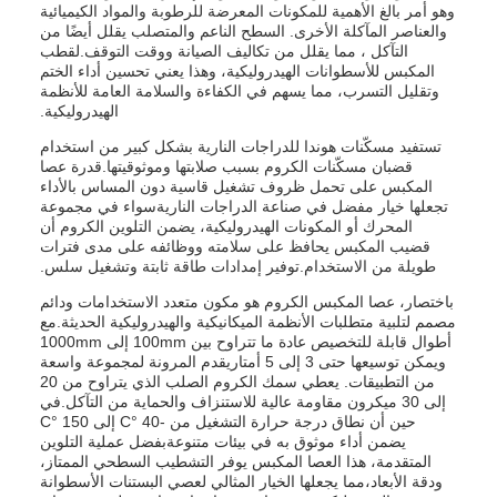
وهو أمر بالغ الأهمية للمكونات المعرضة للرطوبة والمواد الكيميائية
والعناصر المآكلة الأخرى. السطح الناعم والمتصلب يقلل أيضًا من
التآكل ، مما يقلل من تكاليف الصيانة ووقت التوقف.لقطب
المكبس للأسطوانات الهيدروليكية، وهذا يعني تحسين أداء الختم
وتقليل التسرب، مما يسهم في الكفاءة والسلامة العامة للأنظمة
الهيدروليكية.
تستفيد مسكّنات هوندا للدراجات النارية بشكل كبير من استخدام
قضبان مسكّنات الكروم بسبب صلابتها وموثوقيتها.قدرة عصا
المكبس على تحمل ظروف تشغيل قاسية دون المساس بالأداء
تجعلها خيار مفضل في صناعة الدراجات الناريةسواء في مجموعة
المحرك أو المكونات الهيدروليكية، يضمن التلوين الكروم أن
قضيب المكبس يحافظ على سلامته ووظائفه على مدى فترات
طويلة من الاستخدام.توفير إمدادات طاقة ثابتة وتشغيل سلس.
باختصار، عصا المكبس الكروم هو مكون متعدد الاستخدامات ودائم
مصمم لتلبية متطلبات الأنظمة الميكانيكية والهيدروليكية الحديثة.مع
أطوال قابلة للتخصيص عادة ما تتراوح بين 100mm إلى 1000mm
ويمكن توسيعها حتى 3 إلى 5 أمتاريقدم المرونة لمجموعة واسعة
من التطبيقات. يعطي سمك الكروم الصلب الذي يتراوح من 20
إلى 30 ميكرون مقاومة عالية للاستنزاف والحماية من التآكل.في
حين أن نطاق درجة حرارة التشغيل من -40 °C إلى 150 °C
يضمن أداء موثوق به في بيئات متنوعةبفضل عملية التلوين
المتقدمة، هذا العصا المكبس يوفر التشطيب السطحي الممتاز،
ودقة الأبعاد،مما يجعلها الخيار المثالي لعصي البستنات الأسطوانة