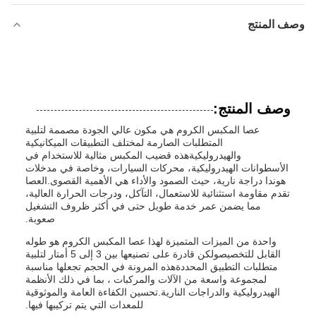
وصف المنتج
وصف المنتج:
عصا المكبس الكروم هي مكون عالي الجودة مصممة لتلبية
المتطلبات الصارمة لمختلف التطبيقات الميكانيكية
والهيدروليكيةهذه قضيب المكبس مثالية للاستخدام في
الأسطوانات الهيدروليكية، محركات السيارات، وخاصة في مدخلات
هوندا دراجة نارية، حيث الصمود والأداء هي الأهمية القصوى.العصا
تقدم مقاومة استثنائية للاستعمال، التآكل، ودرجات الحرارة العالية،
مما يضمن عمر خدمة طويل حتى في أكثر ظروف التشغيل
صعوبة.
واحدة من الميزات المتميزة لهذا عصا المكبس الكروم هو طوله
القابل للتخصيصولكن قادرة على تصنيعها بين 3 إلى 5 أمتار لتلبية
متطلبات التطبيق المحددةهذه المرونة في الحجم تجعلها مناسبة
لمجموعة واسعة من الآلات والمركبات ، بما في ذلك الأنظمة
الهيدروليكية والدراجات النارية.تحسين الكفاءة العامة والموثوقية
للمعدات التي يتم تركيبها فيها.