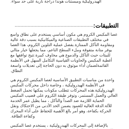
الهيدروليكية ومبستنات هوندا دراجة نارية على حد سواء.
التطبيقات:
عصا المكبس الكروم هي مكون أساسي يستخدم على نطاق واسع
في مختلف التطبيقات الصناعية والميكانيكية بسبب دقة عالية
ومقاومة التآكل الممتازة.بفضل عملية التلوين الكروم، هذا العصا
يوفر متانة متفوقة وملء السطح الناعم، مما يجعلها خيار مثالي
للبيئات حيث التآكل والدموع هي مخاوف كبيرة.تتيح توافقها مع
أغطية المكبس والحاويات القياسية التكامل السهل في الأنظمة
القائمةلضمان أداء موثوق به دون الحاجة إلى تعديلات واسعة
النطاق.
واحدة من مناسبات التطبيق الأساسية لعصا المكبس الكروم هي
في الأنظمة الهيدروليكية ، وخاصة داخل محركات المكبس
الهيدروليكية.هذه المحركات تتطلب مكونات يمكنها تحمل الضغط
العالي والعمل المستمر، وتوفر طبقة الكروم على قضيب المكبس
الحماية اللازمة ضد الصدأ والتآكل ، مما يطيل عمر الخدمة
للآلة.الدقة العالية للعمود يضمن الحد الأدنى من الاحتكاك ونقل
الحركة بكفاءة، وهو أمر بالغ الأهمية للحفاظ على أداء المحرك
وكفاءة الطاقة.
بالإضافة إلى المحركات الهيدروليكية ، يستخدم عصا المكبس