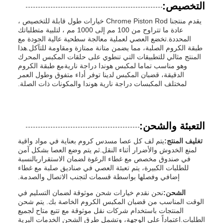
التخصيص:
يقدم منتجنا Chrome Piston Rod خيارات طول قابلة للتخصيص ،
عادة ما تتراوح من 100 مم إلى 1000 مم ، لتلبية متطلباتك
المحددة.تخضع العصي لعملية معالجة سطحية عالية الجودة مع
طبقة الكروم الصلبة، مما يضمن متانة ممتازة ومقاومة للتآكل.هذا
المنتج مثالي للتطبيقات التي تنطوي على حلقات المكبس المحرك
وهو مناسب تماما لمكبس هوندا دراجة ناريةمع طبقة الكروم
الدقيقة، قضبان المكبس لدينا توفر أداء متفوق وطول العمر
لمختلف المكبسات دراجة نارية هوندا والمكونات ذات الصلة.
التعبئة والشحن:
تغليف المنتج:
يتم لف كل عصا مسدس كروم بعناية في مواد واقية
لمنع الخدوش والأضرار أثناء النقل.ثم يتم وضع العصا بشكل آمن
في صندوق مخصص مع غطاء الرغوة لضمان الاستقراربالنسبة
للطلبات الكبيرة، يتم تعبئة العصي في صناديق صلبة مع غطاء
إضافي وفصلها بواسطة قسمات لتجنب الاتصال والصدمة.
الشحن:
نحن نقدم خيارات شحن موثوقة لضمان التسليم في
الوقت المناسب من قضبان المكبس الكروم الخاصة بك. يتم شحن
المنتجات باستخدام شركات نقل موثوقة مع تتبع متاح لجميع
الطلبات.اعتماداً على الوجهة، وتشمل طرق الشحن الخدمات البرية