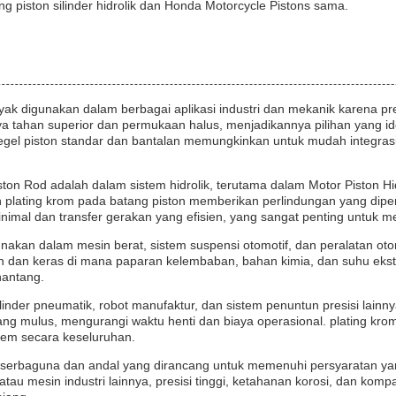
g piston silinder hidrolik dan Honda Motorcycle Pistons sama.
 digunakan dalam berbagai aplikasi industri dan mekanik karena pres
a tahan superior dan permukaan halus, menjadikannya pilihan yang id
segel piston standar dan bantalan memungkinkan untuk mudah integras
ton Rod adalah dalam sistem hidrolik, terutama dalam Motor Piston 
n plating krom pada batang piston memberikan perlindungan yang dip
mal dan transfer gerakan yang efisien, yang sangat penting untuk men
akan dalam mesin berat, sistem suspensi otomotif, dan peralatan otoma
 dan keras di mana paparan kelembaban, bahan kimia, dan suhu ekstr
nantang.
inder pneumatik, robot manufaktur, dan sistem penuntun presisi lainny
g mulus, mengurangi waktu henti dan biaya operasional. plating kr
stem secara keseluruhan.
serbaguna dan andal yang dirancang untuk memenuhi persyaratan yan
tau mesin industri lainnya, presisi tinggi, ketahanan korosi, dan kompat