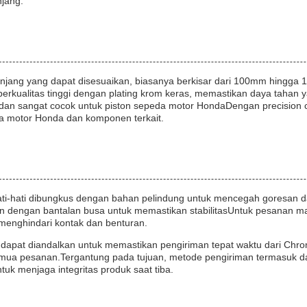
njang.
njang yang dapat disesuaikan, biasanya berkisar dari 100mm hingga
ualitas tinggi dengan plating krom keras, memastikan daya tahan ya
in dan sangat cocok untuk piston sepeda motor HondaDengan precision 
da motor Honda dan komponen terkait.
ti-hati dibungkus dengan bahan pelindung untuk mencegah goresan d
n dengan bantalan busa untuk memastikan stabilitasUntuk pesanan m
menghindari kontak dan benturan.
dapat diandalkan untuk memastikan pengiriman tepat waktu dari Chr
emua pesanan.Tergantung pada tujuan, metode pengiriman termasuk da
ntuk menjaga integritas produk saat tiba.