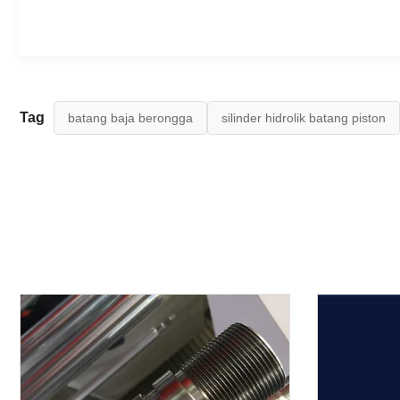
Tag
batang baja berongga
silinder hidrolik batang piston