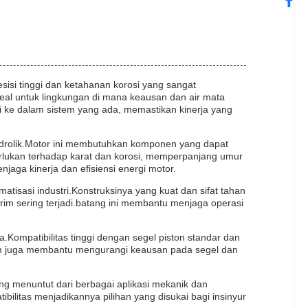
isi tinggi dan ketahanan korosi yang sangat
eal untuk lingkungan di mana keausan dan air mata
i ke dalam sistem yang ada, memastikan kinerja yang
Hidrolik.Motor ini membutuhkan komponen yang dapat
erlukan terhadap karat dan korosi, memperpanjang umur
jaga kinerja dan efisiensi energi motor.
tisasi industri.Konstruksinya yang kuat dan sifat tahan
im sering terjadi.batang ini membantu menjaga operasi
a.Kompatibilitas tinggi dengan segel piston standar dan
om juga membantu mengurangi keausan pada segel dan
g menuntut dari berbagai aplikasi mekanik dan
ibilitas menjadikannya pilihan yang disukai bagi insinyur