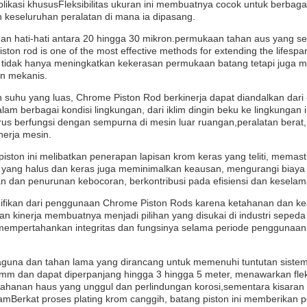
likasi khususFleksibilitas ukuran ini membuatnya cocok untuk berbag
 keseluruhan peralatan di mana ia dipasang.
gan hati-hati antara 20 hingga 30 mikron.permukaan tahan aus yang 
iston rod is one of the most effective methods for extending the lifesp
 tidak hanya meningkatkan kekerasan permukaan batang tetapi juga men
an mekanis.
n suhu yang luas, Chrome Piston Rod berkinerja dapat diandalkan dari
m berbagai kondisi lingkungan, dari iklim dingin beku ke lingkungan in
harus berfungsi dengan sempurna di mesin luar ruangan,peralatan berat
nerja mesin.
iston ini melibatkan penerapan lapisan krom keras yang teliti, mema
ang halus dan keras juga meminimalkan keausan, mengurangi biaya p
gelan dan penurunan kebocoran, berkontribusi pada efisiensi dan kesela
nifikan dari penggunaan Chrome Piston Rods karena ketahanan dan 
n kinerja membuatnya menjadi pilihan yang disukai di industri sepe
 mempertahankan integritas dan fungsinya selama periode penggunaan
guna dan tahan lama yang dirancang untuk memenuhi tuntutan sistem
 dan dapat diperpanjang hingga 3 hingga 5 meter, menawarkan fleksib
etahanan haus yang unggul dan perlindungan korosi,sementara kisaran
gamBerkat proses plating krom canggih, batang piston ini memberikan 