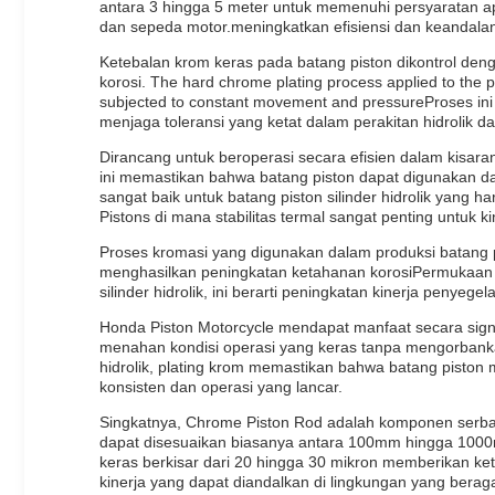
antara 3 hingga 5 meter untuk memenuhi persyaratan ap
dan sepeda motor.meningkatkan efisiensi dan keandalan
Ketebalan krom keras pada batang piston dikontrol den
korosi. The hard chrome plating process applied to the p
subjected to constant movement and pressureProses ini
menjaga toleransi yang ketat dalam perakitan hidrolik d
Dirancang untuk beroperasi secara efisien dalam kisara
ini memastikan bahwa batang piston dapat digunakan dala
sangat baik untuk batang piston silinder hidrolik yang 
Pistons di mana stabilitas termal sangat penting untuk ki
Proses kromasi yang digunakan dalam produksi batang p
menghasilkan peningkatan ketahanan korosiPermukaan y
silinder hidrolik, ini berarti peningkatan kinerja penye
Honda Piston Motorcycle mendapat manfaat secara sig
menahan kondisi operasi yang keras tanpa mengorbanka
hidrolik, plating krom memastikan bahwa batang piston
konsisten dan operasi yang lancar.
Singkatnya, Chrome Piston Rod adalah komponen serba
dapat disesuaikan biasanya antara 100mm hingga 1000mm
keras berkisar dari 20 hingga 30 mikron memberikan k
kinerja yang dapat diandalkan di lingkungan yang bera