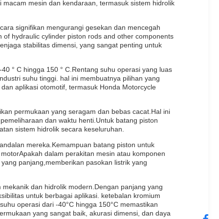
ai macam mesin dan kendaraan, termasuk sistem hidrolik
secara signifikan mengurangi gesekan dan mencegah
an of hydraulic cylinder piston rods and other components
jaga stabilitas dimensi, yang sangat penting untuk
 -40 ° C hingga 150 ° C.Rentang suhu operasi yang luas
dustri suhu tinggi. hal ini membuatnya pilihan yang
, dan aplikasi otomotif, termasuk Honda Motorcycle
stikan permukaan yang seragam dan bebas cacat.Hal ini
emeliharaan dan waktu henti.Untuk batang piston
matan sistem hidrolik secara keseluruhan.
keandalan mereka.Kemampuan batang piston untuk
da motorApakah dalam perakitan mesin atau komponen
 yang panjang,memberikan pasokan listrik yang
 mekanik dan hidrolik modern.Dengan panjang yang
ilitas untuk berbagai aplikasi. ketebalan kromium
 suhu operasi dari -40°C hingga 150°C memastikan
permukaan yang sangat baik, akurasi dimensi, dan daya