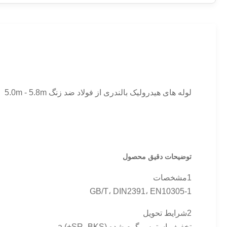
لوله های هیدرولیک بالندری از فولاد ضد زنگ 5.0m - 5.8m
توضیحات دقیق محصول
1مشخصات
GB/T، DIN2391، EN10305-1
2شرایط تحویل
تخفیف استرس گرم شده a (+SR، BKS)