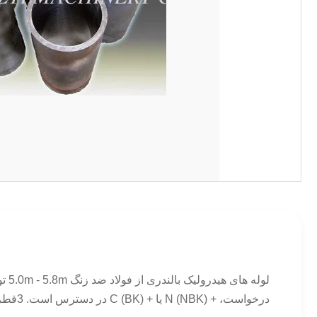
درخواست، + N (NBK) یا + C (BK) در دسترس است. 3قطر بیرونی< 40 میلی متر +/- 0.2 میلی متراز 40 تا 100 میلی متر +/- 0.3 میلی متر>100mm +/- 0.5mm 4ضخامت ...