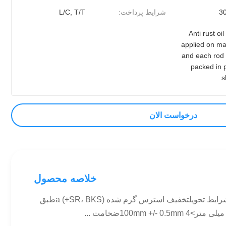
3
شرایط پرداخت:
L/C, T/T
Anti rust oil
applied on ma
and each rod 
packed in 
s
درخواست الان
خلاصه محصول
لوله های هیدرولیک بالندری از فولاد ضد زنگ 5.0m - 5.8m توضیحات دقیق محصول 1مشخصاتGB/T، DIN2391، EN10305-1 2شرایط تحویلتخفیف استرس گرم شده a (+SR، BKS)طبق