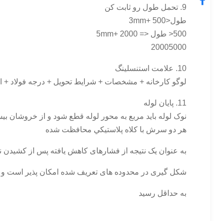
9. تحمل طول رو ثابت کن
طول<500 +3mm
500< طول <= 2000 +5mm
2000
5000
10. علامت استنسلینگ
لوگو کارخانه + مشخصات + شرایط تحویل + درجه فولاد + ا
11. پايان لوله
نوک لوله باید مربع به محور لوله قطع شود و از خروشان بیش
هر دو سرش با کلاه پلاستيکي محافظت شده
به عنوان یک نتیجه از فشارهای کاهش یافته پس از کشیدن نه
شکل گیری در محدوده های تعریف شده امکان پذیر است و ت
به حداقل رسيد