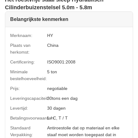
Cilinderbuizenstelsel 5.0m - 5.8m
Belangrijkste kenmerken
Merknaam:
HY
Plaats van
China
herkomst:
Certificering:
ISO9001:2008
Minimale
5 ton
bestelhoeveelheid:
Prijs:
negotiable
Leveringscapaciteit:
30tons een dag
Levertijd:
30 dagen
Betalingsvoorwaarden:
L / C, T / T
Standaard
Antiroestolie dat op materiaal en elke
Verpakking:
staaf moet worden toegepast dat in