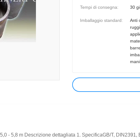
Tempi di consegna:
30 gi
Imballaggio standard:
Anti 
rugg
appli
mater
barre
imbal
manic
dabile 5,0 - 5,8 m Descrizione dettagliata 1. SpecificaGB/T, DIN