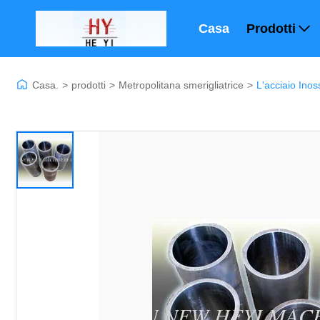
Casa
Prodotti
Casa.
>
prodotti
>
Metropolitana smerigliatrice
>
L'acciaio Inos