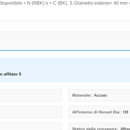
 disponibile + N (NBK) o + C (BK). 3. Diametro esterno< 40 mm +
o affilato 5
Materiale:
Acciaio
All'interno di Honed Dia:
H8
Status della consegna:
Affre