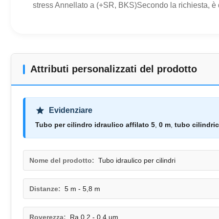
stress Annellato a (+SR, BKS)Secondo la richiesta, è
Attributi personalizzati del prodotto
Evidenziare
Tubo per cilindro idraulico affilato 5
,
0 m
,
tubo cilindric
Nome del prodotto:
Tubo idraulico per cilindri
Distanze:
5 m - 5,8 m
Roverezza:
Ra 0,2 - 0,4 um