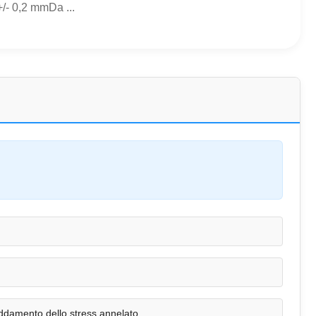
/- 0,2 mmDa ...
ddamento dello stress annelato