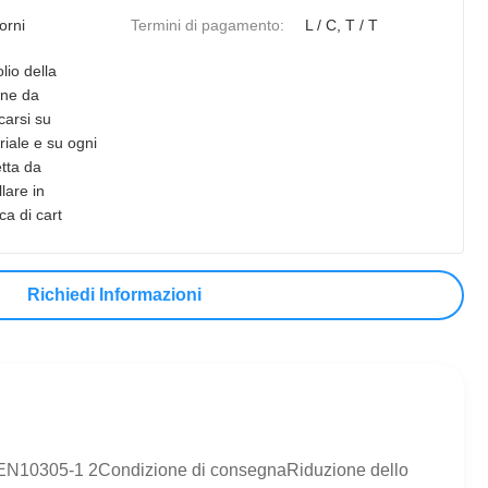
orni
Termini di pagamento:
L / C, T / T
olio della
ine da
carsi su
iale e su ogni
tta da
lare in
a di cart
Richiedi Informazioni
2391, EN10305-1 2Condizione di consegnaRiduzione dello