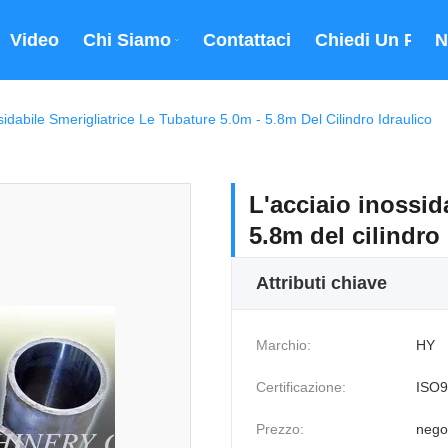
Video
Chi Siamo
Contattaci
Chiedi Un Prev
N
sidabile Smerigliatrice Le Tubature 5.0m - 5.8m Del Cilindro Idraulico
L'acciaio inossida
5.8m del cilindro
Attributi chiave
Marchio:
HY
Certificazione:
ISO9
Prezzo:
nego