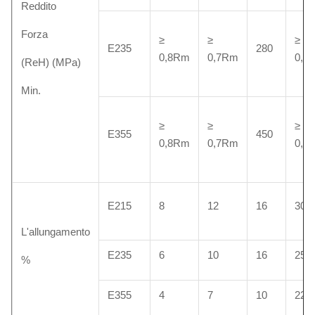
Reddito
Forza
≥
≥
≥
E235
280
0,8Rm
0,7Rm
0,5
(ReH) (MPa)
Min.
≥
≥
≥
E355
450
0,8Rm
0,7Rm
0,5
E215
8
12
16
30
L'allungamento
E235
6
10
16
25
%
E355
4
7
10
22