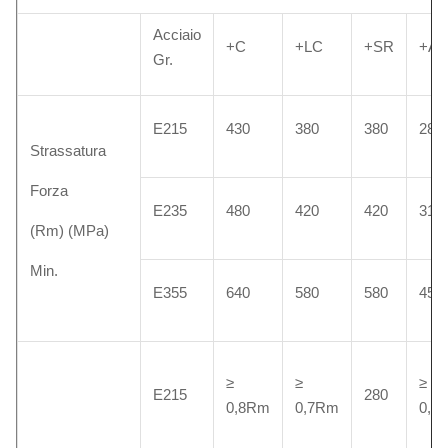
Acciaio
+C
+LC
+SR
+A
Gr.
E215
430
380
380
280
Strassatura
Forza
E235
480
420
420
315
(Rm) (MPa)
Min.
E355
640
580
580
450
≥
≥
≥
E215
280
0,8Rm
0,7Rm
0,5