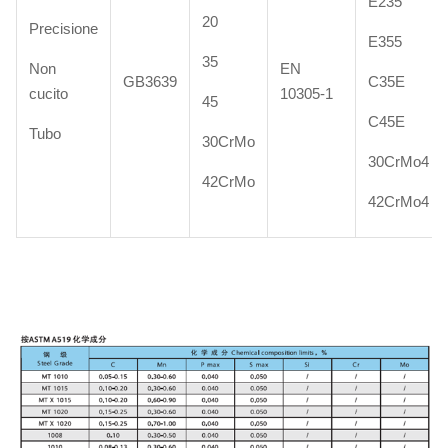
E235
20
Precisione
E355
35
Non
EN
GB3639
C35E
cucito
10305-1
45
C45E
Tubo
30CrMo
30CrMo4
42CrMo
42CrMo4