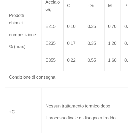
Acciaio
C
- Sì.
M
P
Gr,
Prodotti
chimici
E215
0.10
0.35
0.70
0.02
composizione
E235
0.17
0.35
1.20
0.02
% (max)
E355
0.22
0.55
1.60
0.02
Condizione di consegna
Nessun trattamento termico dopo
+C
il processo finale di disegno a freddo