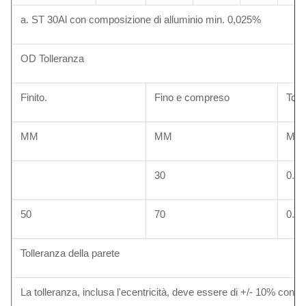
a. ST 30Al con composizione di alluminio min. 0,025%
OD Tolleranza
Finito.
Fino e compreso
Toll
MM
MM
MM+
30
0.10
50
70
0.15
Tolleranza della parete
La tolleranza, inclusa l'ecentricità, deve essere di +/- 10% con 