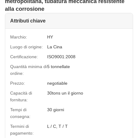
metropolitana, tubatura meccanica resistente
alla corrosione
Attributi chiave
Marchio:
HY
Luogo di origine:
La Cina
Certificazione:
ISO9001:2008
Quantità minima di
5 tonnellate
ordine:
Prezzo:
negotiable
Capacità di
30tons un il giorno
fornitura:
Tempi di
30 giorni
consegna:
Termini di
L / C, T / T
pagamento: