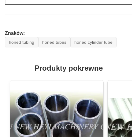
Znaków:
honed tubing
honed tubes
honed cylinder tube
Produkty pokrewne