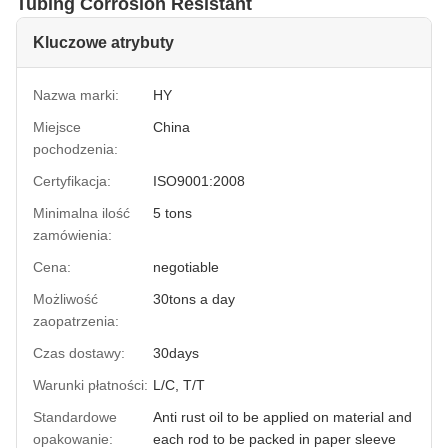
Tubing Corrosion Resistant
Kluczowe atrybuty
Nazwa marki:
HY
Miejsce
China
pochodzenia:
Certyfikacja:
ISO9001:2008
Minimalna ilość
5 tons
zamówienia:
Cena:
negotiable
Możliwość
30tons a day
zaopatrzenia:
Czas dostawy:
30days
Warunki płatności:
L/C, T/T
Standardowe
Anti rust oil to be applied on material and
opakowanie:
each rod to be packed in paper sleeve