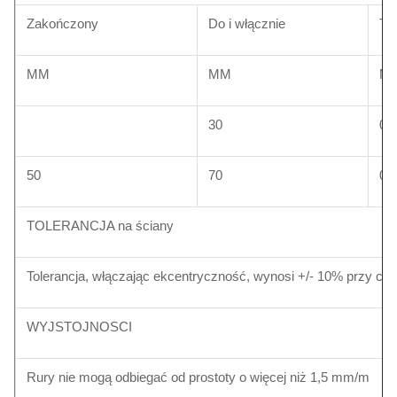
Zakończony
Do i włącznie
TO
MM
MM
MM
30
0.
50
70
0.
TOLERANCJA na ściany
Tolerancja, włączając ekcentryczność, wynosi +/- 10% przy co 
WYJSTOJNOSCI
Rury nie mogą odbiegać od prostoty o więcej niż 1,5 mm/m