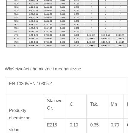
Właściwości chemiczne i mechaniczne
EN 10305/EN 10305-4
Stalowe
C
Tak.
Mn
P
Gr,
Produkty
chemiczne
E215
0.10
0.35
0.70
0.
skład