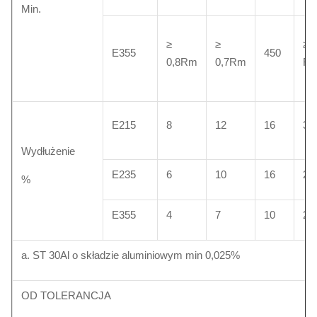
Min.
≥
≥
≥ 0
E355
450
0,8Rm
0,7Rm
R
E215
8
12
16
30
Wydłużenie
E235
6
10
16
25
%
E355
4
7
10
22
a. ST 30Al o składzie aluminiowym min 0,025%
OD TOLERANCJA