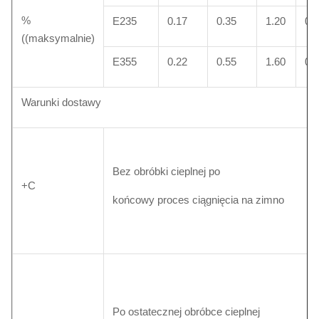
%
E235
0.17
0.35
1.20
0.
((maksymalnie)
E355
0.22
0.55
1.60
0.
Warunki dostawy
Bez obróbki cieplnej po
+C
końcowy proces ciągnięcia na zimno
Po ostatecznej obróbce cieplnej