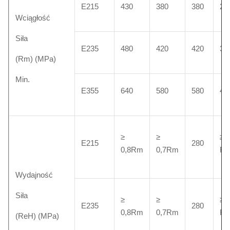
E215
430
380
380
28
Wciągłość
Siła
E235
480
420
420
31
(Rm) (MPa)
Min.
E355
640
580
580
45
≥
≥
≥ 0
E215
280
0,8Rm
0,7Rm
R
Wydajność
Siła
≥
≥
≥ 0
E235
280
0,8Rm
0,7Rm
R
(ReH) (MPa)