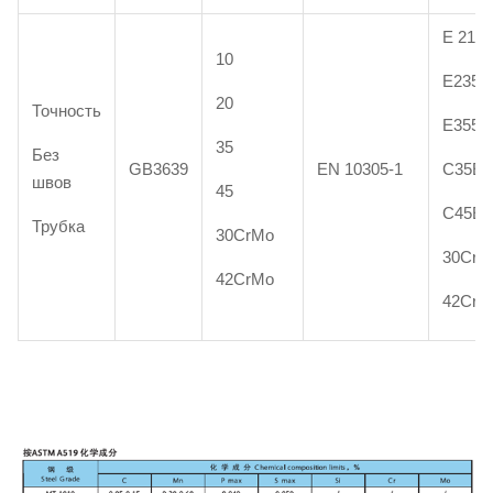
Е 215
10
Е235
20
Точность
Е355
35
Без
GB3639
EN 10305-1
C35E
швов
45
C45E
Трубка
30CrMo
30CrM
42CrMo
42CrM