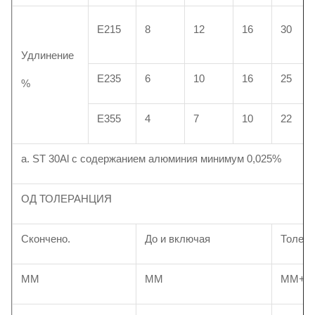
Е215
8
12
16
30
Удлинение
Е235
6
10
16
25
%
Е355
4
7
10
22
a. ST 30Al с содержанием алюминия минимум 0,025%
ОД ТОЛЕРАНЦИЯ
Скончено.
До и включая
Толера
ММ
ММ
ММ+/-