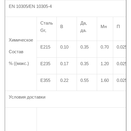
EN 10305/EN 10305-4
Сталь
Да,
В
Мн
П
Gr,
да.
Химическое
Е215
0.10
0.35
0.70
0.025
Состав
% ((макс.)
Е235
0.17
0.35
1.20
0.025
Е355
0.22
0.55
1.60
0.025
Условия доставки