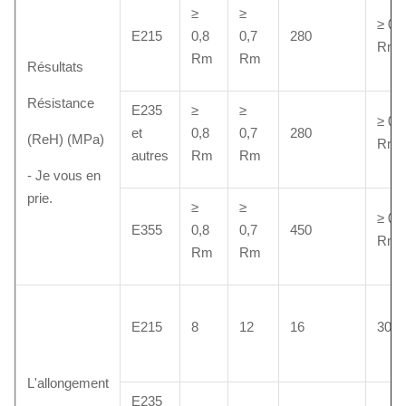
≥
≥
≥ 0,5
E215
0,8
0,7
280
Rm
Rm
Rm
Résultats
Résistance
E235
≥
≥
≥ 0,5
et
0,8
0,7
280
(ReH) (MPa)
Rm
autres
Rm
Rm
- Je vous en
prie.
≥
≥
≥ 0,5
E355
0,8
0,7
450
Rm
Rm
Rm
E215
8
12
16
30
L'allongement
E235