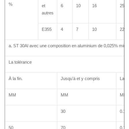
%
et
6
10
16
25
autres
E355
4
7
10
22
a. ST 30Al avec une composition en aluminium de 0,025% min
La tolérance
À la fin.
Jusqu'à et y compris
La t
MM
MM
MM+
30
0.10
50
70
0.15