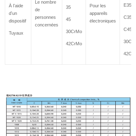
Le nombre
E355
À l'aide
Pour les
35
de
d'un
appareils
personnes
C35E
45
dispositif
électroniques
concernées
C45E
30CrMo
Tuyaux
30Cr
42CrMo
42Cr