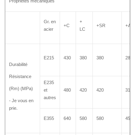
Propriétés mécaniques
Gr. en
+
+C
+SR
+A
acier
LC
E215
430
380
380
280
Durabilité
Résistance
E235
(Rm) (MPa)
et
480
420
420
315
autres
- Je vous en
prie.
E355
640
580
580
450