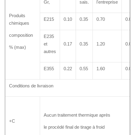
Gr,
sais.
l'entreprise
Produits
E215
0.10
0.35
0.70
0.02
chimiques
composition
E235
et
0.17
0.35
1.20
0.02
% (max)
autres
E355
0.22
0.55
1.60
0.02
Conditions de livraison
Aucun traitement thermique après
+C
le procédé final de tirage à froid