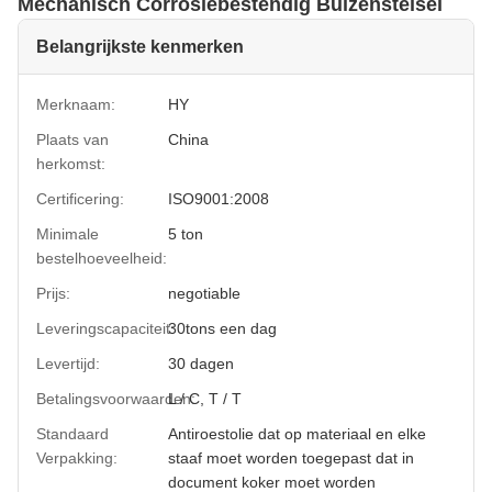
Mechanisch Corrosiebestendig Buizenstelsel
Belangrijkste kenmerken
Merknaam:
HY
Plaats van
China
herkomst:
Certificering:
ISO9001:2008
Minimale
5 ton
bestelhoeveelheid:
Prijs:
negotiable
Leveringscapaciteit:
30tons een dag
Levertijd:
30 dagen
Betalingsvoorwaarden:
L / C, T / T
Standaard
Antiroestolie dat op materiaal en elke
Verpakking:
staaf moet worden toegepast dat in
document koker moet worden