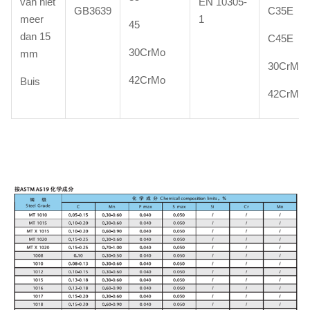
van niet
EN 10305-
GB3639
C35E
meer
1
45
dan 15
C45E
30CrMo
mm
30CrMo4
42CrMo
Buis
42CrMo4