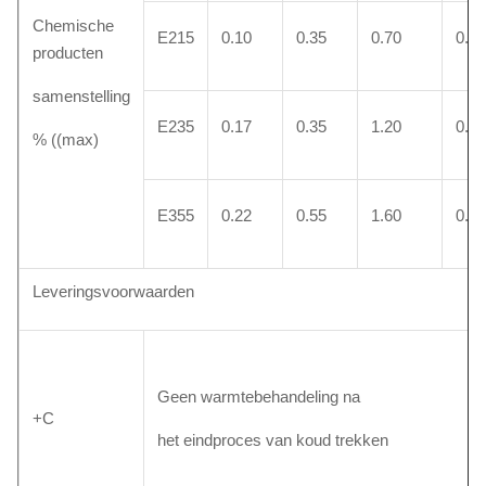
Chemische
E215
0.10
0.35
0.70
0.0
producten
samenstelling
E235
0.17
0.35
1.20
0.0
% ((max)
E355
0.22
0.55
1.60
0.0
Leveringsvoorwaarden
Geen warmtebehandeling na
+C
het eindproces van koud trekken