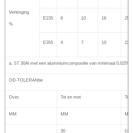
Verlenging
E235
6
10
16
25
%
E355
4
7
10
22
a. ST 30Al met een aluminiumcompositie van minimaal 0,025%
OD-TOLERANtie
Over.
Tot en met
Tole
MM
MM
MM+
30
0.10