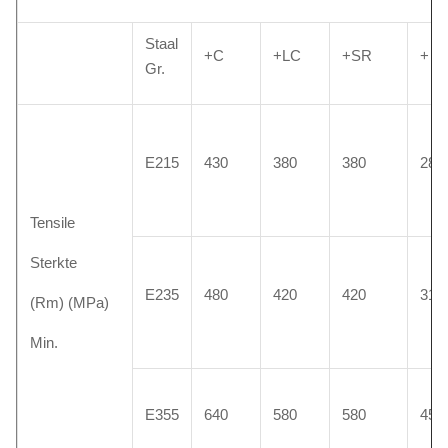
Staal
+C
+LC
+SR
+ A
Gr.
E215
430
380
380
280
Tensile
Sterkte
E235
480
420
420
315
(Rm) (MPa)
Min.
E355
640
580
580
450