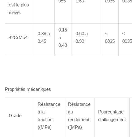
055
1.60
0035
0035
est le plus
élevé.
0.15
0.38 à
0.60 à
≤
≤
42CrMo4
à
0.45
0.90
0035
0035
0.40
Propriétés mécaniques
Résistance
Résistance
à la
au
Pourcentage
N
Grade
traction
rendement
d'allongement
l'
((MPa)
((MPa)