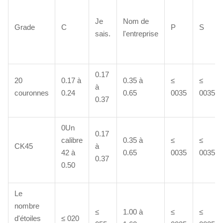
Je
Nom de
Grade
C
P
S
sais.
l'entreprise
0.17
20
0.17 à
0.35 à
≤
≤
à
couronnes
0.24
0.65
0035
0035
0.37
0Un
0.17
calibre
0.35 à
≤
≤
CK45
à
42 à
0.65
0035
0035
0.37
0.50
Le
nombre
≤
1.00 à
≤
≤
d'étoiles
≤ 020