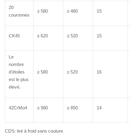
20
L
≥ 580
≥ 480
15
couronnes
C
L
CK45
≥ 620
≥ 520
15
C
Le
nombre
L
d'étoiles
≥ 580
≥ 520
16
C
est le plus
élevé.
T.
42CrMo4
≥ 980
≥ 850
14
T
CDS: tiré à froid sans couture