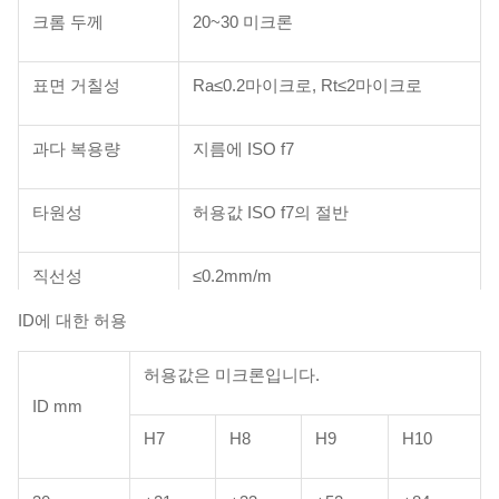
크롬 두께
20~30 미크론
표면 거칠성
Ra≤0.2마이크로, Rt≤2마이크로
과다 복용량
지름에 ISO f7
타원성
허용값 ISO f7의 절반
직선성
≤0.2mm/m
ID에 대한 허용
표면 경화
850~1150HV (비커)
허용값은 미크론입니다.
열 충격 후 균열, 깨짐 또는 분리되지
ID mm
않습니다.
H7
H8
H9
H10
연합
(세리우스 300도에서 따뜻하고 물에