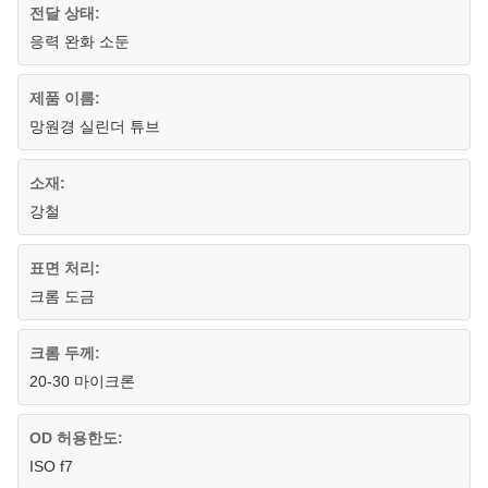
전달 상태:
응력 완화 소둔
제품 이름:
망원경 실린더 튜브
소재:
강철
표면 처리:
크롬 도금
크롬 두께:
20-30 마이크론
OD 허용한도:
ISO f7