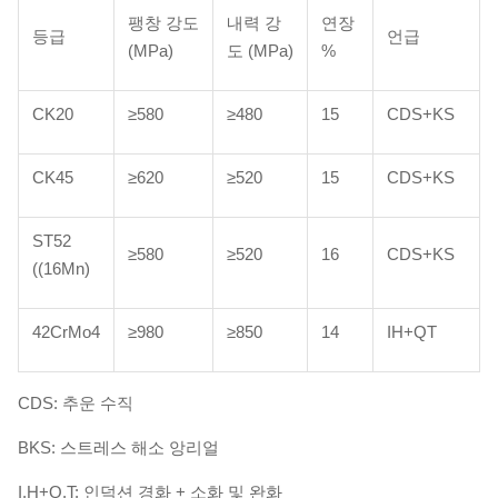
팽창 강도
내력 강
연장
등급
언급
(MPa)
도 (MPa)
%
CK20
≥580
≥480
15
CDS+KS
CK45
≥620
≥520
15
CDS+KS
ST52
≥580
≥520
16
CDS+KS
((16Mn)
42CrMo4
≥980
≥850
14
IH+QT
CDS: 추운 수직
BKS: 스트레스 해소 앙리얼
I.H+Q.T: 인덕션 경화 + 소화 및 완화