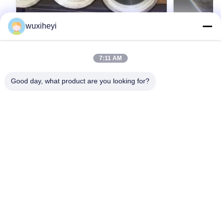
wuxiheyi
7:11 AM
액압 실린더는 관, 저항한 기계적인 배관
스테인리스는 
부식을 - 갈았습니다
5.8m를 갈
Good day, what product are you looking for?
Hydraulic Cylinder Honed Tube , Mechanical
Stainless Stee
Tubing Corrosion Resistant Detailed Product
5.0m - 5.8m De
Description Cold drawn seamless tubes for
Specification
mechanical and automotive components have
가장 좋은 가격 을 구하라
Delivery Condi
가
the precise tolerance as per design purpose,
+SR, BKS) As 
especially for the small outside diameter and
C ( BK) is ava
heavy wall tube which is beyond the limit of the
+/-0.2mm Fro
welded tube size range. By cold drawing, the
>100mm +/-0.
mechanical properties get increased.
+/-7.5% 5. St
Specifications Comparison table Items China
Honed Dia IS
Steel Grade European Uion Steel Grade
8. Length 5.0-
홈
제품
비디오
우리 에 관한 것
공장 견학
품질 관리
문의하기
견적 요청
뉴스