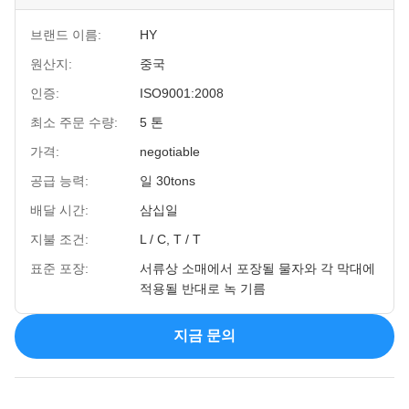
브랜드 이름:
HY
원산지:
중국
인증:
ISO9001:2008
최소 주문 수량:
5 톤
가격:
negotiable
공급 능력:
일 30tons
배달 시간:
삼십일
지불 조건:
L / C, T / T
표준 포장:
서류상 소매에서 포장될 물자와 각 막대에
적용될 반대로 녹 기름
지금 문의