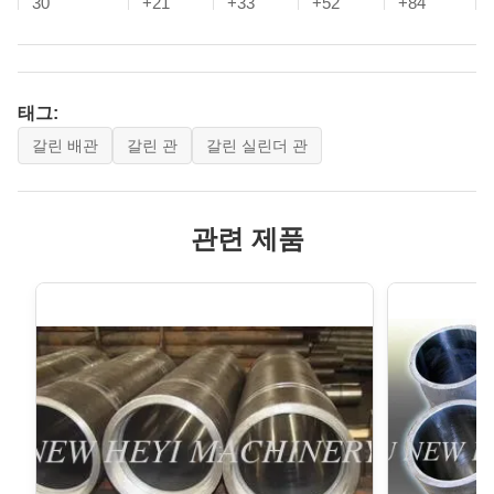
30
+21
+33
+52
+84
냉각)
>30~50
+25
+39
+62
+100
ISO 1456/1458에 따라 시험하고 결과
포러스성
ISO4540 등급 8-10
태그:
>50-80
+30
+46
+74
+120
갈린 배관
갈린 관
갈린 실린더 관
ISO 9227/AST M B117 96에 따라 자
>80~120
+35
+54
+87
+140
연 소금 스프레이로 시험
소금 스프레이 테
관련 제품
스트
시간 및 ISO4540 등급 8-10에 따른 결
과 평가