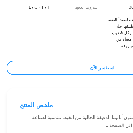
3
شروط الدفع:
L / C ، T / T
ة للصدأ النفط
طبيقها على
د وكل قضيب
 معبأة في
م ورقة
استفسر الآن
ملخص المنتج
بستون أنابيبنا الدقيقة الخالية من الخيط مناسبة لصناعة
إلى الصفحة ...