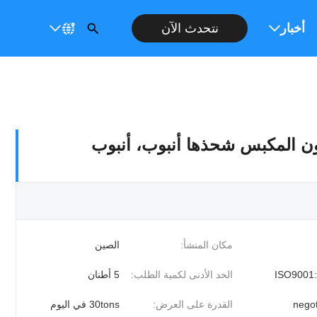
عار
أخبار
نتحدث الآن
ن - 30 ميكرون المكبس شحذها أنبوب، أنبوب
مكان المنشأ:
الصين
ISO9001
الحد الأدنى لكمية الطلب:
5 أطنان
negot
القدرة على العرض:
30tons في اليوم