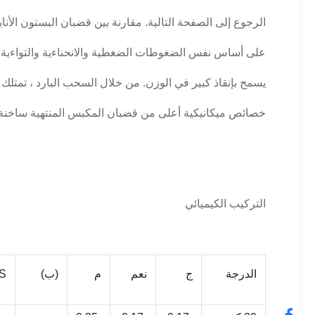
الرجوع إلى الصفحة التالية. مقارنة بين قضبان البستون الأ
على أساس نفس الضغوطات الضغطية والانحناءية والتواءية 
يسمح بإنقاذ كبير في الوزن. من خلال السحب البارد ، تمتل
خصائص ميكانيكية أعلى من قضبان المكبس المنتهية ساخنة.
التركيب الكيميائي
الدرجة
ج
نعم
م
(ب)
S