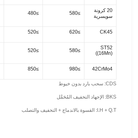
20 كرونة
≥480
≥580
سويسرية
≥520
≥620
CK45
ST52
≥520
≥580
((16Mn)
≥850
≥980
42CrMo4
CDS: سحب بارد بدون خيوط
BKS: الإجهاد التخفيف المُحَمَّل
I.H + Q.T: القسوة بالاندماج + التخفيف والتصلب