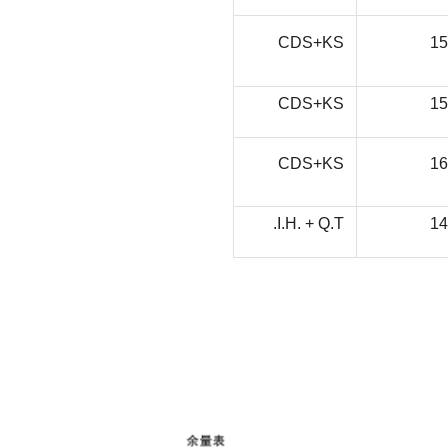
CDS+KS
15
CDS+KS
15
CDS+KS
16
I.H. + Q.T.
14