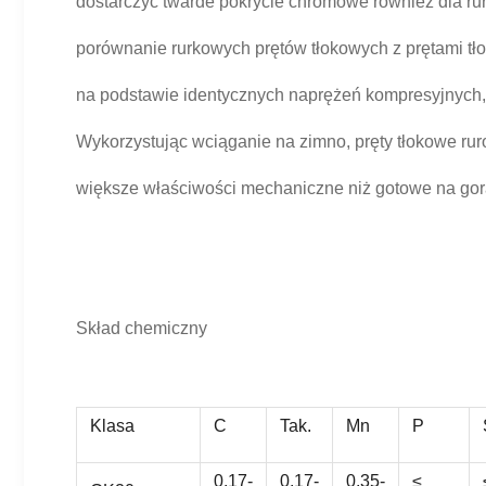
dostarczyć twarde pokrycie chromowe również dla rur
porównanie rurkowych prętów tłokowych z prętami tło
na podstawie identycznych naprężeń kompresyjnych, g
Wykorzystując wciąganie na zimno, pręty tłokowe ru
większe właściwości mechaniczne niż gotowe na gorą
Skład chemiczny
Klasa
C
Tak.
Mn
P
0.17-
0.17-
0.35-
≤