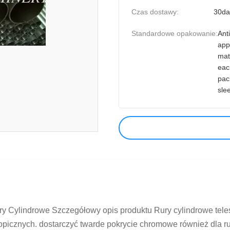
Czas dostawy:
30da
Standardowe opakowanie:
Anti
app
mat
eac
pac
sle
y Cylindrowe Szczegółowy opis produktu Rury cylindrowe teles
opicznych. dostarczyć twarde pokrycie chromowe również dla rur