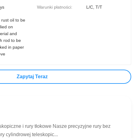
ys
Warunki płatności:
L/C, T/T
 rust oil to be
lied on
erial and
h rod to be
ked in paper
eve
Zapytaj Teraz
kopiczne i rury tłokowe Nasze precyzyjne rury bez
y cylindrowej teleskopic...