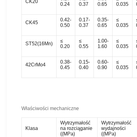
CK20
0.24
0.37
0.65
0.035
0.42-
0.17-
0.35-
≤
CK45
0.50
0.37
0.65
0.035
≤
≤
1.00-
≤
ST52(16Mn)
0.20
0.55
1.60
0.035
0.38-
0.15-
0.60-
≤
42CrMo4
0.45
0.40
0.90
0.035
Właściwości mechaniczne
Wytrzymałość
Wytrzymałość
Klasa
na rozciąganie
wydajności
((MPa)
((MPa)