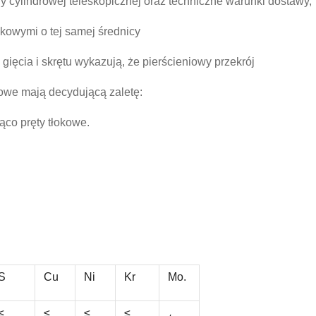
y cylindrowej teleskopicznej oraz techniczne warunki dostawy,
kowymi o tej samej średnicy
ięcia i skrętu wykazują, że pierścieniowy przekrój
rowe mają decydującą zaletę:
co pręty tłokowe.
S
Cu
Ni
Kr
Mo.
≤
≤
≤
≤