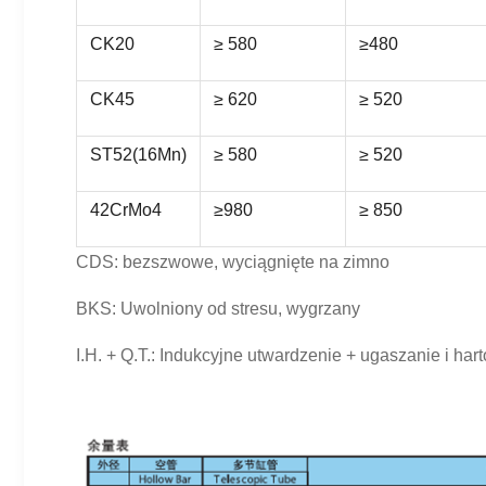
CK20
≥ 580
≥480
CK45
≥ 620
≥ 520
ST52(16Mn)
≥ 580
≥ 520
42CrMo4
≥980
≥ 850
CDS: bezszwowe, wyciągnięte na zimno
BKS: Uwolniony od stresu, wygrzany
I.H. + Q.T.: Indukcyjne utwardzenie + ugaszanie i har