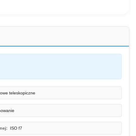
rowe teleskopiczne
owanie
nej:
ISO f7