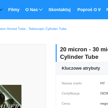
Filmy
O Nas
Skontaktuj Się Z Nami
Poproś O Wyc
ston Honed Tube , Telescopic Cylinder Tube
20 micron - 30 m
Cylinder Tube
Kluczowe atrybuty
Nazwa marki:
HY
Certyfikacja:
ISO9
Cena:
nego