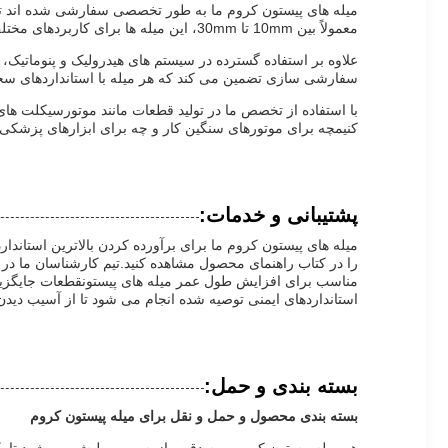
معمولاً بین 10mm تا 30mm، این میله ها برای کاربردهای مختلف صنعتی مناسب و قابل اعتماد هستند.
علاوه بر استفاده گسترده در سیستم های هیدرولیک و پنوماتیک
سفارشی سازی تضمین می کند که هر میله با استانداردهای سختگیرانه قطر تحمل (F7) مطابقت داشته باشد و یکپارچه سا
با استفاده از تخصص ما در تولید قطعات مانند موتورسیکلت ها
کنیمچه برای موتورهای سنگین کار و چه برای ابزارهای پزشکی
پشتیبانی و خدمات:
میله های پیستون کروم ما برای برآورده کردن بالاترین استاند
را در کتاب راهنمای محصول مشاهده کنید.تیم کارشناسان ما د
مناسب برای افزایش طول عمر میله های پیستونقطعات جایگزین 
استانداردهای ایمنی توصیه شده انجام می شود تا از آسیب دیدن
بسته بندی و حمل:
بسته بندی محصول و حمل و نقل برای میله پیستون کروم