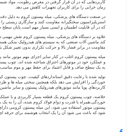
کاربردهایی که در آن قرار گرفتن در معرض رطوبت، مواد شیمیا
زمان خرابی را برای کاربران تجهیزات کاهش می دهد.
در صنعت دستگاه های پزشکی، میله پیستون کروم به دلیل دقت، 
استریلیزاسیون سختگیرانه مقاومت کنند و سازگاری زیستی را ح
که در آن قابلیت اطمینان و ایمنی بسیار مهم است.پایان سط
علاوه بر دستگاه های پزشکی، میله پیستون کروم نقش مهمی در
کند.ماشین آلات صنعتی که به سیستم های هیدرولیک متکی هستند،
مقاومت در برابر فشار بالا و حرکت تکراری بدون تغییر شکل ی
میله پیستون کروم اغلب در کنار سایر اجزای مهم موتور مانند
و عملکرد خود در موتورهای احتراق شناخته شده اند، چوب پیستون
به یک سطح صاف و قابل اعتماد برای حفظ مهر و موم مناسب
تولید شده با رعایت دقیق استانداردهای کیفیت، چوب پیستون 
خوردگی را افزایش می دهد بلکه همچنین سختی میله ها و ظرفی
کاربردهای پویا مانند موتورهای هیدرولیک پیستون و سایر ماشین آ
خلاصه، چوب پیستون کروم یک قطعه بسیار کاربردی و با عملکر
خوردگی،همراه با قدرت و دوام فولاد کروم شده، آن را به یک 
پیستون موتور استفاده می شود، این میله پیستون کرومی دار
شود.که باعث می شود آن را یک انتخاب هوشمند برای حرفه ای 