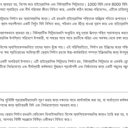
াবে ব্যবহৃত হয়, বিশেষ করে হাইড্রোলিক এবং নিউম্যাটিক সিলিন্ডারে। 1000 মিমি থেকে 8000 মিমি পর্যন
মতা স্থায়িত্ব এবং দীর্ঘ পরিষেবা জীবন নিশ্চিত করে, এমনকি কঠিন কাজের পরিবেশেও, এটিকে চাহিদায
্ডার পিস্টন রড অ্যাসেম্বলির মধ্যে। এই রডগুলি হাইড্রোলিক শক্তিকে যান্ত্রিক গতিতে রূপান্তর করতে 
ব্যাস সহনশীলতা একটি নিখুঁত ফিট নিশ্চিত করে, পরিধান এবং ছিঁড়ে যাওয়া হ্রাস করে এবং হাইড্রোলিক 
্যাপকভাবে ব্যবহৃত হয়। নিউম্যাটিক সিলিন্ডারগুলি সংকুচিত বায়ু দ্বারা উত্পন্ন শক্তি স্থানান্তর ক
 বা রাসায়নিক উপস্থিত পরিবেশে উপকারী, যা সময়ের সাথে সাথে রডটিকে মরিচা এবং অবক্ষয় থেকে রক্ষা কর
বিশেষ অ্যাপ্লিকেশনগুলিতে তাদের স্থান খুঁজে পায়। এই পরিস্থিতিতে, পিস্টন রড ইঞ্জিনের মধ্যে শক্তি
 ক্ষয় প্রতিরোধের সংমিশ্রণটি ক্রোম পিস্টন রডকে উচ্চ-কার্যকারিতা সম্পন্ন ইঞ্জিনগুলির জন্য উপযুক্
িতে একটি অপরিহার্য উপাদান। এটি হাইড্রোলিক সিলিন্ডার পিস্টন রড, নিউম্যাটিক সিলিন্ডার বা এমনকি 
 এটিকে নির্ভরযোগ্য এবং দীর্ঘস্থায়ী কর্মক্ষমতা খুঁজছেন প্রকৌশলী এবং নির্মাতাদের জন্য একটি পছন্দের 
ির সুনির্দিষ্ট প্রয়োজনীয়তাগুলি পূরণ করার জন্য দক্ষতার সাথে কাস্টমাইজ করা হয়, যা সর্বোত্তম ক
কেশনের জন্য ব্যতিক্রমী ফিট এবং নির্ভরযোগ্যতা সরবরাহ করে।
দের ক্রোম পিস্টন রডগুলি মেডিকেল ডিভাইসগুলিতে বিশেষ অ্যাপ্লিকেশনগুলির জন্যও তৈরি করা হয়, যা
পনার নির্দিষ্ট সরঞ্জামে নির্বিঘ্ন একীকরণ নিশ্চিত করে।