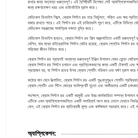
রাখার জন্য অত্যন্ত গুরুত্বপূর্ণ। এই বৈশিষ্ট্যটি বিশেষত সেই অ্যাপ্লিকেশনগুলিতে
জন্য রক্ষণাবেক্ষণ খরচ এবং ডাউনটাইম হ্রাস করে।
মেডিকেল ডিভাইস শিল্পে, ক্রোম পিস্টন রড তার নির্ভুলতা, শক্তি এবং ক্ষয় প্রত
বজায় রাখতে পারে। এই পিস্টন রড এই চাহিদাগুলি পূরণ করে, এটিকে বিভিন্ন মেডিক
মেডিকেল সরঞ্জামের সামগ্রিক দক্ষতা বৃদ্ধি করে।
মেডিকেল ডিভাইস ছাড়াও, ক্রোম পিস্টন রড শিল্প যন্ত্রপাতিতে একটি গুরুত্বপূর
মেশিন, যার মধ্যে হাইড্রোলিক পিস্টন মোটর রয়েছে, ক্রোম প্লেটেড পিস্টন রড ব
পরিষেবা জীবন নিশ্চিত করে।
ক্রোম পিস্টন রড প্রায়শই অন্যান্য গুরুত্বপূর্ণ ইঞ্জিন উপাদান যেমন হোন্ডা মোট
ক্রোম পিস্টন রড পিস্টন চলাচল এবং প্রান্তিককরণের জন্য একটি টেকসই এবং ক্ষ
প্রয়োজন হয়, যা পিস্টন রডের উপর ক্রোম প্লেটিং পরিধান এবং ঘর্ষণ হ্রাস করে
কঠোর মান মেনে উত্পাদিত, ক্রোম পিস্টন রড একটি পুঙ্খানুপুঙ্খ প্লেটিং প্রক্রি
ক্রোম প্লেটিং এবং স্টিল কোরের সংমিশ্রণটি দৃঢ়তা এবং নমনীয়তার একটি চমৎকা
সংক্ষেপে, ক্রোম পিস্টন রড একটি বহুমুখী এবং উচ্চ-কার্যকারিতা সম্পন্ন উপাদান 
এটিকে এমন অ্যাপ্লিকেশনগুলিতে একটি অপরিহার্য অংশ করে তোলে যেখানে নির্ভরযোগ্
কেন, এই ক্রোম পিস্টন রড ব্যতিক্রমী মূল্য এবং কর্মক্ষমতা সরবরাহ করে। এই পণ্য
অ্যাপ্লিকেশন: