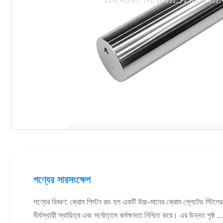
পণ্যের সারসংক্ষেপ
পণ্যের বিবরণ: ক্রোম পিস্টন রড হল একটি উচ্চ-মানের ক্রোম প্লেটেড স্টিলের
দীর্ঘস্থায়ী স্থায়িত্ব এবং সর্বোত্তম কর্মক্ষমতা নিশ্চিত করে। এর উন্নত পৃষ্ঠ ...