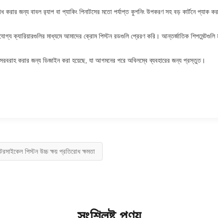
োধ করার জন্য বাবল র‍্যাপ বা প্যাকিং পিনাটসের মতো পর্যাপ্ত কুশনিং উপকরণ সহ বড় কার্টনে প্যাক ক
রযোগ্য ক্যারিয়ারগুলির মাধ্যমে আমাদের ক্রোম পিস্টন রডগুলি প্রেরণ করি। আন্তর্জাতিক শিপমেন্টগুলি
ায় সরবরাহ করার জন্য ডিজাইন করা হয়েছে, যা আগমনের পরে অবিলম্বে ব্যবহারের জন্য প্রস্তুত।
টরসাইকেল পিস্টন উচ্চ ক্ষয় প্রতিরোধ ক্ষমতা
সংশ্লিষ্ট পণ্য