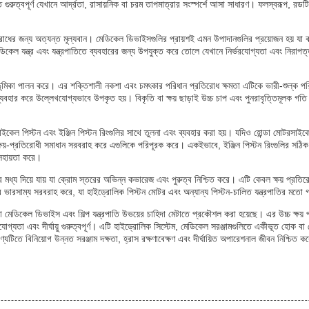
 গুরুত্বপূর্ণ যেখানে আর্দ্রতা, রাসায়নিক বা চরম তাপমাত্রার সংস্পর্শে আসা সাধারণ। ফলস্বরূপ, রডটি ত
িরোধের জন্য অত্যন্ত মূল্যবান। মেডিকেল ডিভাইসগুলির প্রায়শই এমন উপাদানগুলির প্রয়োজন হয় যা কঠ
েল যন্ত্র এবং যন্ত্রপাতিতে ব্যবহারের জন্য উপযুক্ত করে তোলে যেখানে নির্ভরযোগ্যতা এবং নিরাপত্তা
্ণ ভূমিকা পালন করে। এর শক্তিশালী নকশা এবং চমৎকার পরিধান প্রতিরোধ ক্ষমতা এটিকে ভারী-শুল্ক পর
্যবহার করে উল্লেখযোগ্যভাবে উপকৃত হয়। বিকৃতি বা ক্ষয় ছাড়াই উচ্চ চাপ এবং পুনরাবৃত্তিমূলক গত
রসাইকেল পিস্টন এবং ইঞ্জিন পিস্টন রিংগুলির সাথে তুলনা এবং ব্যবহার করা হয়। যদিও হোন্ডা মোটরসাইকে
য়-প্রতিরোধী সমাধান সরবরাহ করে এগুলিকে পরিপূরক করে। একইভাবে, ইঞ্জিন পিস্টন রিংগুলির সঠিক স
 সহায়তা করে।
য়ার মধ্য দিয়ে যায় যা ক্রোম স্তরের অভিন্ন কভারেজ এবং পুরুত্ব নিশ্চিত করে। এটি কেবল ক্ষয় প
র ভারসাম্য সরবরাহ করে, যা হাইড্রোলিক পিস্টন মোটর এবং অন্যান্য পিস্টন-চালিত যন্ত্রপাতির মতো 
যা মেডিকেল ডিভাইস এবং শিল্প যন্ত্রপাতি উভয়ের চাহিদা মেটাতে প্রকৌশল করা হয়েছে। এর উচ্চ ক্ষয় 
যতা এবং দীর্ঘায়ু গুরুত্বপূর্ণ। এটি হাইড্রোলিক সিস্টেম, মেডিকেল সরঞ্জামগুলিতে একীভূত হোক বা 
টিতে বিনিয়োগ উন্নত সরঞ্জাম দক্ষতা, হ্রাস রক্ষণাবেক্ষণ এবং দীর্ঘায়িত অপারেশনাল জীবন নিশ্চিত কর