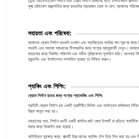
হোন্ডা মোটরসাইকেল পিস্টন এবং ইঞ্জিন পিস্টন রিংগুলির মতো উপাদানগুলি উত্পা
সূক্ষ্ম মেডিকেল যন্ত্রপাতির জন্য রডগুলির প্রয়োজন হোক না কেন, আমাদের পরিষেবাগ
সহায়তা এবং পরিষেবা:
আমাদের ক্রোম পিস্টন রডগুলি গুণমান এবং স্থায়িত্বের সর্বোচ্চ মান পূরণের জন্য 
পদ্ধতি এবং সমস্যা সমাধানের টিপসগুলির জন্য পণ্যের ম্যানুয়ালটি দেখুন। আমাদ
বাড়ানোর জন্য নিয়মিত পরিদর্শন এবং সঠিক লুব্রিকেশন সুপারিশ করি। আপনার নির্
হ্যান্ডলিং এবং ইনস্টলেশন সম্পাদিত হয়েছে তা নিশ্চিত করুন।
প্যাকিং এবং শিপিং:
ক্রোম পিস্টন রডের জন্য পণ্যের প্যাকেজিং এবং শিপিং
প্রতিটি ক্রোম পিস্টন রড একটি ত্রুটিহীন ফিনিস এবং সর্বোত্তম কর্মক্ষমতা নিশ্চি
ফিল্মে আবৃত করা হয়।
মোড়ানোর পরে, পিস্টন রডটি একটি কাস্টম-কাট ফোম ইনসার্ট বা ছাঁচেড প্লাস্টিক ট
করার জন্য ডিজাইন করা হয়েছে।
অতিরিক্ত সুরক্ষার জন্য, বাক্সটি উচ্চ-মানের প্যাকিং টেপ দিয়ে সিল করা হয় এবং শ