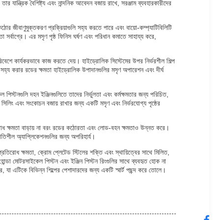
ার যান্ত্রিক বৈশিষ্ট্য এবং নান্দনিক আবেদন বজায় রাখে, সরঞ্জাম ব্যবহারকারীদের
োর জীবাণুমুক্তকরণ প্রক্রিয়াগুলি সহ্য করতে পারে এবং বায়ো-কম্প্যাটিবিলিটি
 সর্বাগ্রে। এর মসৃণ পৃষ্ঠ ফিনিস ঘর্ষণ এবং পরিধান কমাতে সাহায্য করে,
িবেশে কার্যকরভাবে কাজ করতে দেয়। হাইড্রোলিক সিস্টেমের উপর নির্ভরশীল শিল্প
ি সহ্য করার রডের ক্ষমতা হাইড্রোলিক উপাদানগুলির মসৃণ অপারেশন এবং দীর্ঘ
ল পিস্টনগুলি দহন ইঞ্জিনগুলিতে তাদের নির্ভুলতা এবং কর্মক্ষমতার জন্য পরিচিত,
িলিং এবং সংকোচন বজায় রাখার জন্য একটি মসৃণ এবং নির্ভরযোগ্য পৃষ্ঠের
্রতিরোধ ক্ষমতা বাড়ায় না বরং রডের কঠোরতা এবং লোড-বহন ক্ষমতাও উন্নত করে।
গতিশীল অ্যাপ্লিকেশনগুলির জন্য অপরিহার্য।
প্রতিরোধ ক্ষমতা, ক্রোম প্লেটেড স্টিলের শক্তি এবং স্থায়িত্বের সাথে মিলিত,
হোন্ডা মোটরসাইকেল পিস্টন এবং ইঞ্জিন পিস্টন রিংগুলির সাথে ব্যবহৃত হোক না
ে, যা এটিকে বিভিন্ন শিল্পের পেশাদারদের জন্য একটি স্মার্ট পছন্দ করে তোলে।