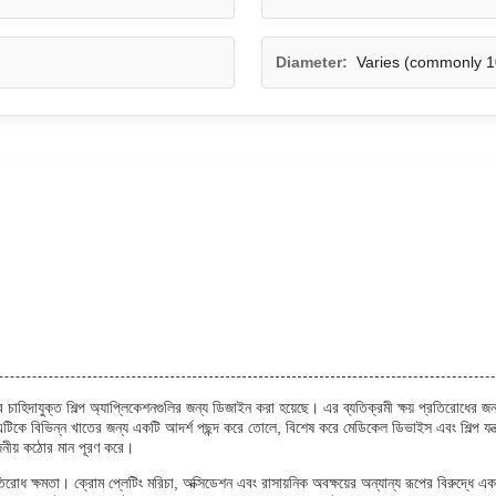
Diameter:
Varies (commonly
াহিদাযুক্ত শিল্প অ্যাপ্লিকেশনগুলির জন্য ডিজাইন করা হয়েছে। এর ব্যতিক্রমী ক্ষয় প্রতিরোধের জন্য
মাণ এটিকে বিভিন্ন খাতের জন্য একটি আদর্শ পছন্দ করে তোলে, বিশেষ করে মেডিকেল ডিভাইস এবং শিল্প য
়োজনীয় কঠোর মান পূরণ করে।
তিরোধ ক্ষমতা। ক্রোম প্লেটিং মরিচা, অক্সিডেশন এবং রাসায়নিক অবক্ষয়ের অন্যান্য রূপের বিরুদ্ধে 