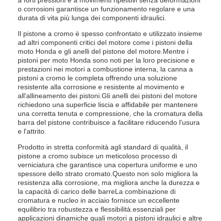
a forti pressioni e a movimenti ripetitivi senza deformazioni
o corrosioni garantisce un funzionamento regolare e una
durata di vita più lunga dei componenti idraulici.
Il pistone a cromo è spesso confrontato e utilizzato insieme
ad altri componenti critici del motore come i pistoni della
moto Honda e gli anelli del pistone del motore.Mentre i
pistoni per moto Honda sono noti per la loro precisione e
prestazioni nei motori a combustione interna, la canna a
pistoni a cromo le completa offrendo una soluzione
resistente alla corrosione e resistente al movimento e
all'allineamento dei pistoni.Gli anelli dei pistoni del motore
richiedono una superficie liscia e affidabile per mantenere
una corretta tenuta e compressione, che la cromatura della
barra del pistone contribuisce a facilitare riducendo l'usura
e l'attrito.
Prodotto in stretta conformità agli standard di qualità, il
pistone a cromo subisce un meticoloso processo di
verniciatura che garantisce una copertura uniforme e uno
spessore dello strato cromato.Questo non solo migliora la
resistenza alla corrosione, ma migliora anche la durezza e
la capacità di carico delle barreLa combinazione di
cromatura e nucleo in acciaio fornisce un eccellente
equilibrio tra robustezza e flessibilità.essenziali per
applicazioni dinamiche quali motori a pistoni idraulici e altre