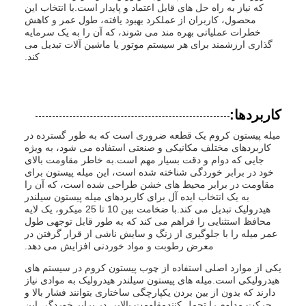
که نیاز به راه حل های قابل اعتماد و پایدار است.با انتخاب این
محصول، کاربران از عملکرد بهبود یافته، طول عمر و کاهش
خطرات عملیاتی بهره مند می شوند، که آن را به یک سرمایه
گذاری ارزشمند برای هر سیستم موتور یا ماشین آلات تبدیل می
کند.
کاربردها:
میله پیستون کروم یک قطعه ضروری است که به طور گسترده در
کاربردهای مختلف مکانیکی و صنعتی استفاده می شود، به ویژه
جایی که دوام و دقت بسیار مهم است.به خاطر مقاومت بالای
خود در برابر خوردگی شناخته شده است، این میله پیستون برای
مقاومت در برابر محیط های خشن طراحی شده است، که آن را
به یک انتخاب ایده آل برای کاربردهای میله پیستون سیلندر
هیدرولیک تبدیل می کند.با ضخامت بین 10 تا 25 میکرو، یک لایه
محافظ استثنایی را فراهم می کند که به طور قابل توجهی طول
عمر میله را با جلوگیری از زنگ و سایش ناشی از قرار گرفتن در
معرض رطوبت و مواد خوردنی افزایش می دهد.
یکی از موارد اصلی استفاده از چوب پیستون کروم در سیستم های
هیدرولیکی است.میله های پیستون سیلندر هیدرولیک به موادی نیاز
دارند که بدون از بین بردن یکپارچگی ساختاری بتوانند فشار بالا و
حرکت مداوم را تحمل کنندمقاومت بالایی در برابر خوردگی این