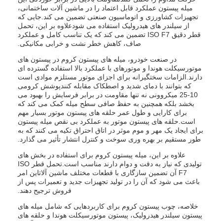
میله پیستون عملکرد قابل اعتماد را در ماشین آلات ساختمانی،
تجهیزات کشاورزی و اتوماسیون صنعتی تضمین می کند.جایی که
از سیلندر های هیدرولیک استفاده می شودعلاوه بر این، تحمل
قطر دقیق ISO F7 تضمین می کند که یک تناسب کامل و عملکرد
صاف، کاهش خطر نشت و خرابی مکانیکی.
در صنعت خودرو، میله های پیستون کروم در پیستون های
موتورسیکلت هوندا و موتورهای با عملکرد بالا استفاده گسترده ای
دارند.الزامات سختگیرانه برای اجزای موتور مستلزم موادی است
که بتوانند با دمای شدید و اصطکاک مقابله کنندپوشش کرومی
10-25 میکروونی نه تنها مقاومت در برابر فرسایش را بهبود می
بخشد بلکه همچنین به حفظ صافی سطح میله کمک می کند که
برای کارایی و طول عمر حلقه های پیستون موتور بسیار مهم
است.حلقه های پیستون موتور به عملکرد بی نقص میله پیستون
برای ایجاد یک مهر و موم موثر در اتاق احتراق تکیه می کنند که به
طور مستقیم بر بهره وری سوخت و کنترل انتشار تأثیر می گذارد.
علاوه بر این، میله پیستون کروم برای استفاده در بخش های
تولیدی که نیاز به دقت و دوام دارند مناسب است.تحمل قطر ISO
F7 آن تضمین سازگاری با قطعات مختلف ماشین آلاتاین امر
باعث می شود که آن را در تولید تجهیزات جدید و تعمیرات پس از
فروش ترجیح دهند.
خلاصه، چوب پیستون کروم برای کاربردهایی که شامل میله های
پیستون سیلندر هیدرولیک، پیستون موتورسیکلت هوندا و حلقه های