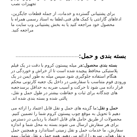
تجهیزات نصب
برای پشتیبانی گسترده و خدمات، از جمله قطعات جایگزین،
ادعاهای گارانتی یا کمک های فنی،لطفا به اسناد رسمی همراه با
محصول خود مراجعه کنید یا به بخش پشتیبانی وب سایت ما
مراجعه کنید.
بسته بندی و حمل:
بسته بندی محصول:
هر میله پیستون کروم با دقت در یک فیلم
پلاستیکی محافظ پیچیده شده است تا از خراش و خوردگی در
هنگام استفاده جلوگیری شود.سپس میله به طور ایمن در یک
ورودی فوم متناسب با سفارشی در داخل یک جعبه کارتونی محکم
قرار داده می شود تا حرکت و آسیب ضربه به حداقل برسدجعبه
های چندگانه برای ثبات و حفاظت بیشتر در طول حمل و نقل،
پالتی شده و بسته بندی شده اند.
حمل و نقل:
ما گزینه های حمل و نقل قابل اعتماد را ارائه می
دهیم تا تحویل به موقع چوب پیستون کروم شما را تضمین کنیم.
محصولات از طریق حامل های قابل اعتماد با ردیابی در دسترس
برای هر سفارش ارسال می شوند.بسته به محل شما و اندازه
سفارش، ما خدمات حمل و نقل زمینی استاندارد و همچنین حمل
و نقل هوایی سریع را ارائه می دهیم. همه حمل و نقل شامل بیمه