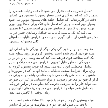
به صورت یکپارچه.
تحمل قطر به دقت کنترل می شود تا دقت و ثبات عملکرد را
تضمین کند.که اندازه گیری قطر بسیار دقیق را تضمین می کنداین
دقت در کاربردهایی که شامل حلقه های پیستون موتور می شود
بسیار مهم است، جایی که تحمل های تنگ برای حفظ بهره وری
بهینه موتور و کاهش فرسایش ضروری است.تحمل F7 تضمین
می کند که یک تناسب کامل، به حداقل رساندن خطر خرابی
مکانیکی ناشی از اندازه گیری نادرست و افزایش قابلیت اطمینان
کلی مجموعه پیستون.
مقاومت در برابر خوردگی یکی دیگر از ویژگی های اصلی این
میله فولادی کروم شده است.پوشش کروم بر روی سطح میله
یک لایه محافظ قوی فراهم می کند که مقاومت آن را در برابر
خوردگی به طور قابل توجهی افزایش می دهد، زنگ و سایر
عوامل محیطی. این باعث می شود که چوب پیستون کروم به
ویژه برای شرایط سخت عملیاتی، مانند آنهایی که در موتورها و
ماشین آلات صنعتی یافت می شود، مناسب باشد.در صورتی که
قرار گرفتن در معرض رطوبت و مواد شیمیایی در غیر این صورت
می تواند فلز را به سرعت تخریب کندمقاومت در برابر خوردگی
بالا طول عمر میله را افزایش می دهد و هزینه های نگهداری و
زمان توقف را کاهش می دهد.
میله پیستون کروم از فولاد با کیفیت بالا ساخته شده است، که
باعث می شود قدرت، دوام و مقاومت در برابر فرسایش