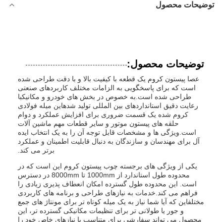
توضیحات محصول
توضیحات محصول:
عصا پیستون کروم یک قطعه با کیفیت بالا و با دقت طراحی شده
است که برای پاسخگویی به الزامات مختلف کاربردهای صنعتی
طراحی شده است.به خصوص در بخش های خودرو و مکانیکبا
رعایت دقیق استانداردهای بین المللی تولید شدهاین میله فولادی
کروم شده یک قسمت ضروری برای افزایش عملکرد و دوام
حلقه های پیستون موتور و سایر قطعات مهم ماشین آلات
است.ویژگی ها و مشخصات قابل توجه آن را به یک انتخاب ایده
آل برای مهندسان و سازندگان به دنبال قابلیت اطمینان و عملکرد
برتر می کند.
یکی از ویژگی های برجسته چوب پیستون کروم این است که در
محدوده طول استاندارد از 1000mm تا 8000mm در دسترس
است. این محدوده طول گسترده امکان انعطاف پذیری زیادی را
فراهم می کند.خدمات به نیازهای طراحی و برنامه های کاربردی
مختلفاین که آیا شما نیاز به یک میله کوتاه تر برای مونتاژ های جمع
و جور یا طولانی تر برای تنظیمات مکانیکی گسترده تر، این
محصول می تواند سفارشی برای متناسب با نیازهای خاص خود را