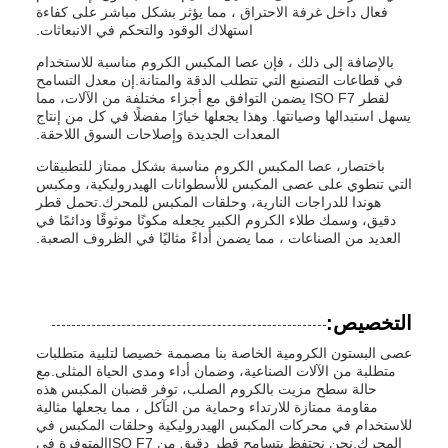
فعال داخل غرفة الاحتراق ، مما يؤثر بشكل مباشر على كفاءة
استهلاك الوقود والتحكم في الانبعاثات.
بالإضافة إلى ذلك ، فإن عصا المكبس الكروم مناسبة للاستخدام
في قطاعات التصنيع التي تتطلب الدقة والمتانة.إن معدل التسامح
لقطر ISO F7 يضمن التوافق مع أجزاء مختلفة من الآلات، مما
يسهل استبدالها وصيانتها. وهذا يجعلها خيارًا مفضلًا في كل من إنتاج
المعدات الجديدة وإصلاحات السوق اللاحقة.
باختصار، عصا المكبس الكروم مناسبة بشكل ممتاز للتطبيقات
التي تنطوي على عصى المكبس للأسطوانات الهيدروليكية، ومكبس
هوندا للدراجات النارية، وحلقات المكبس للمحرك.تحمل قطر
دقيق، وسمك طلاء الكروم الكبير يجعله مكونًا موثوقًا ودائمًا في
العديد من الصناعات ، مما يضمن أداءً مثاليًا في الظروف الصعبة.
التخصيص:
عصى البستون الكرومية الخاصة بنا مصممة خصيصا لتلبية متطلبات
متطلبة من الآلات الصناعية، وضمان أداء ومدى الحياة المثلى.مع
حالة سطح مزيت بالكروم الصلب، توفر قضبان المكبس هذه
مقاومة ممتازة للارتداء وحماية من التآكل ، مما يجعلها مثالية
للاستخدام في محركات المكبس الهيدروليكية وحلقات المكبس في
المحرك.نحن نحتفظ بتسامح قطر دقيق من ISO F7المتوفرة في