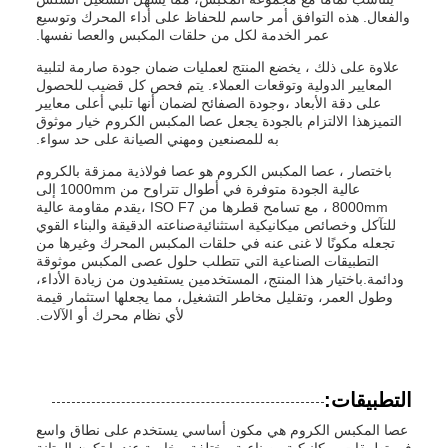
والفعال. هذه التوافق أمر حاسم للحفاظ على أداء المحرك وتوسيع
عمر الخدمة لكل من حلقات المكبس والعصا نفسها.
علاوة على ذلك ، يخضع المنتج لعمليات ضمان جودة صارمة لتلبية
المعايير الدولية وتوقعات العملاء. يتم فحص كل قضيب للحصول
على دقة الأبعاد ،وجودة الصفائح لضمان أنها تلبي أعلى معايير
التميزهذا الالتزام بالجودة يجعل عصا المكبس الكروم خيار موثوق
به للمصنعين ومهني الصيانة على حد سواء.
باختصار ، عصا المكبس الكروم هو عصا فولاذية ممزقة بالكروم
عالية الجودة متوفرة في أطوال تتراوح من 1000mm إلى
8000mm ، مع تسامح قطرها من ISO F7 ،يقدم مقاومة عالية
للتآكل وخصائص ميكانيكية استثنائيةصناعته الدقيقة والبناء القوي
تجعله مكونًا لا غنى عنه في حلقات المكبس المحرك وغيرها من
التطبيقات الصناعية التي تتطلب حلول عصى المكبس موثوقة
ودائمة.باختيار هذا المنتج، المستخدمين يستفيدون من زيادة الأداء،
وطول العمر، وتقليل مخاطر التشغيل، مما يجعلها استثمار قيمة
لأي نظام محرك أو الآلات.
التطبيقات:
عصا المكبس الكروم هي مكون أساسي يستخدم على نطاق واسع