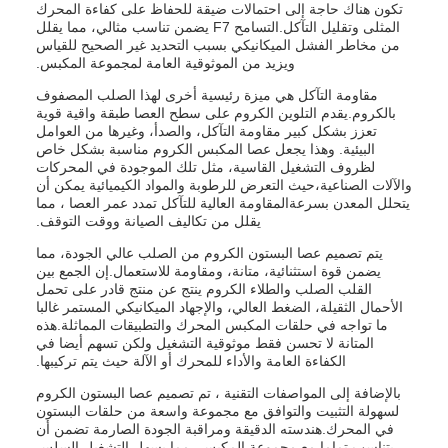
تكون هناك حاجة إلى احتمالات ضيقة للحفاظ على كفاءة المحرك
المثلى وتقليل التآكل.التسامح F7 يضمن تناسب مثالي، مما يقلل
من مخاطر الفشل الميكانيكي بسبب التحديد غير الصحيح للقياس
ويزيد من الموثوقية العامة لمجموعة المكبس.
مقاومة التآكل هي ميزة رئيسية أخرى لهذا الصلب المصفوف
بالكروم.يقدم التلوين الكروم على سطح العصا طبقة واقية قوية
تعزز بشكل كبير مقاومة التآكل، والصدأ، وغيرها من العوامل
البيئية. وهذا يجعل عصا المكبس الكروم مناسبة بشكل خاص
لظروف التشغيل القاسية، مثل تلك الموجودة في المحركات
والآلات الصناعية،حيث التعرض للرطوبة والمواد الكيميائية يمكن أن
يتحلل المعدن بسرعةالمقاومة العالية للتآكل تمدد عمر العصا ، مما
يقلل من تكاليف الصيانة ووقت التوقف.
يتم تصميم عصا البستون الكروم من الصلب عالي الجودة، مما
يضمن قوة استثنائية، متانة، ومقاومة للاستعمال.إن الجمع بين
القلب الصلب والطلاء الكروم ينتج عن منتج قادر على تحمل
الأحمال الثقيلة، الضغط العالي، والإجهاد الميكانيكي المستمر غالبا
ما تواجه في حلقات المكبس المحرك والتطبيقات المماثلة.هذه
المتانة لا تحسن فقط موثوقية التشغيل ولكن تسهم أيضا في
الكفاءة العامة والأداء للمحرك أو الآلة حيث يتم تركيبها.
بالإضافة إلى المواصفات التقنية ، تم تصميم عصا البستون الكروم
لسهولة التثبيت والتوافق مع مجموعة واسعة من حلقات البستون
في المحرك.هندسته الدقيقة ومراقبة الجودة الصارمة تضمن أن
يتناسب تماما مع مجموعة المكبس، مما يسهل التشغيل السلس