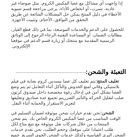
إذا واجهت أي مشاكل مع عصا المكبس الكروم، مثل ضوضاء غير
عادية، تسرب، أو انخفاض الأداء، يرجى مراجعة قسم تسوية
الأخطاء في دليل المنتج.يمكن حل المشكلات الشائعة عن طريق
التحقق من التوافق، الأختام، وتثبيت الأجهزة.
للحصول على الدعم والخدمات الموسعة، بما في ذلك قطع الغيار،
مطالبات الضمان، أو المساعدة التقنية،الرجاء الرجوع إلى الوثائق
الرسمية المقدمة مع منتجك أو زيارة قسم الدعم في موقعنا
الإلكتروني.
التعبئة والشحن:
تغليف المنتج:
يتم تغليف كل عصا مسدس كروم بعناية في فيلم
بلاستيكي وقائي لمنع الخدوش والتآكل أثناء التعامل.ثم يتم وضع
العصا بشكل آمن في إدخال رغوة مخصصة داخل صندوق كرتون
صلب لتقليل الحركة والتأثير الضرريتم تجميع عدة صناديق وتغليفها
لتعزيز الاستقرار والحماية أثناء النقل.
الشحن:
نحن نقدم خيارات شحن موثوقة لضمان التسليم في
الوقت المناسب من عصا المكبس الكروم الخاص بك. يتم شحن
المنتجات من خلال شركات نقل موثوقة مع تتبع متاح لكل
طلب.اعتمادا على موقعك وحجم الطلب، نحن نقدم خدمات
الشحن البري القياسية وكذلك خدمات الشحن الجوي السريع. جميع