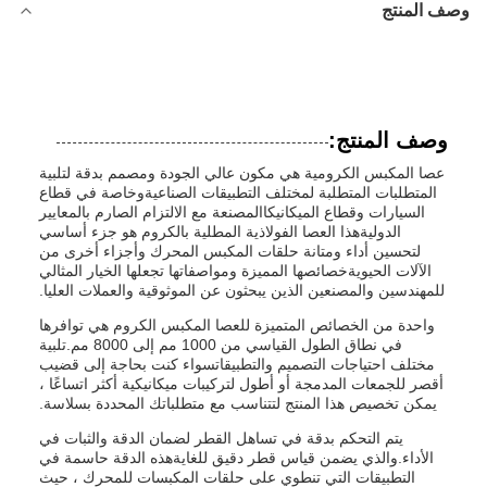
وصف المنتج
وصف المنتج:
عصا المكبس الكرومية هي مكون عالي الجودة ومصمم بدقة لتلبية
المتطلبات المتطلبة لمختلف التطبيقات الصناعيةوخاصة في قطاع
السيارات وقطاع الميكانيكاالمصنعة مع الالتزام الصارم بالمعايير
الدوليةهذا العصا الفولاذية المطلية بالكروم هو جزء أساسي
لتحسين أداء ومتانة حلقات المكبس المحرك وأجزاء أخرى من
الآلات الحيويةخصائصها المميزة ومواصفاتها تجعلها الخيار المثالي
للمهندسين والمصنعين الذين يبحثون عن الموثوقية والعملات العليا.
واحدة من الخصائص المتميزة للعصا المكبس الكروم هي توافرها
في نطاق الطول القياسي من 1000 مم إلى 8000 مم.تلبية
مختلف احتياجات التصميم والتطبيقاتسواء كنت بحاجة إلى قضيب
أقصر للجمعات المدمجة أو أطول لتركيبات ميكانيكية أكثر اتساعًا ،
يمكن تخصيص هذا المنتج لتتناسب مع متطلباتك المحددة بسلاسة.
يتم التحكم بدقة في تساهل القطر لضمان الدقة والثبات في
الأداء.والذي يضمن قياس قطر دقيق للغايةهذه الدقة حاسمة في
التطبيقات التي تنطوي على حلقات المكبسات للمحرك ، حيث