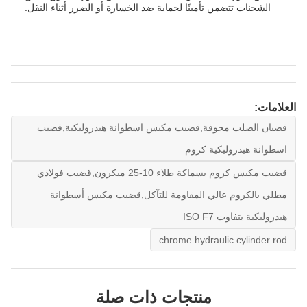
الشحنات تتضمن تأمينًا لحماية ضد الخسارة أو الضرر أثناء النقل.
العلامات:
قضبان الصلب مجوفة,قضيب مكبس اسطوانة هيدروليكية,قضيب
اسطوانة هيدروليكية كروم
قضيب مكبس كروم بسماكة طلاء 10-25 ميكرون,قضيب فولاذي
مطلي بالكروم عالي المقاومة للتآكل,قضيب مكبس أسطوانة
هيدروليكية بتفاوت ISO F7
chrome hydraulic cylinder rod
منتجات ذات صلة