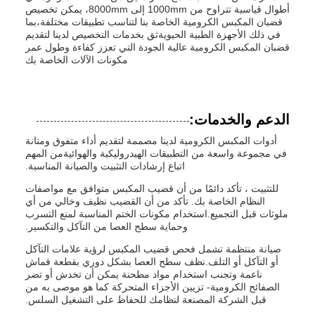
أطوال قياسية تتراوح من 1000mm إلى 8000mm، يمكن تخصيص
قضبان المكبس الكرومية الخاصة بنا لتناسب تطبيقات مختلفة،بما
في ذلك الأجهزة الطبية الحيويةثق بخدمات التخصيص لدينا لتقديم
قضبان المكبس الكرومية عالية الجودة التي تعزز كفاءة وطول عمر
مكونات الآلات الخاصة بك
الدعم والخدمات:
أدوات المكبس الكرومية لدينا مصممة لتقديم أداء متفوق ومتانة
في مجموعة واسعة من التطبيقات الهيدروليكية والهوائيةمن المهم
اتباع إرشادات التثبيت والصيانة المناسبة.
للتثبيت ، تأكد دائمًا من أن قضيب المكبس متوافق مع مواصفات
النظام الخاصة بك. تأكد من أن القضيب نظيف وخالي من أي
ملوثات قبل التجميع.استخدام مكونات الختم المناسبة لمنع التسرب
وحماية سطح العصا من التآكل والتكسير.
صيانة منتظمة تشمل فحص قضيب المكبس لرؤية علامات التآكل
أو التآكل أو التلف.نظف سطح العصا بشكل دوري بقطعة قماش
ناعمة وتجنب استخدام مواد مطحنة يمكن أن تخدش أو تضر
الصفائح الكرومية- تزيين الأجزاء المتحركة كما هو موصى به من
قبل الشركة المصنعة لنظامك للحفاظ على التشغيل السلس.