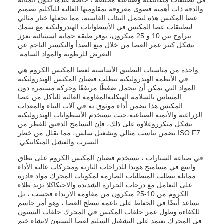
في تطبيقات ميكانيكية وصناعية مختلفة ، خاصة عندما تكون المتانة
والدقة ذات أهمية قصوى.معروفة بمقاومتها العالية للتآكلتم تصميم
عصا المكبس هذه لتحمل البيئات القاسية، مما يجعلها خيار مثالي
لتطبيقات عصا المكبس في الأسطوانات الهيدروليكية.مع سمك
يتراوح بين 10 و 25 ميكرون، يوفر طبقة حماية استثنائية تعزز
بشكل كبير عمر العصا من خلال منع الصدأ والتكسير الناجم عن
التعرض للرطوبة والمواد السامة.
واحدة من مناسبات التطبيق الأساسية لعصا المكبس الكروم هي
في الأنظمة الهيدروليكية.تتطلب قضبان المكبس الهيدروليكية
المواد التي يمكن أن تتحمل ضغطًا مرتفعًا وحركة مستمرة دون
المساس بالسلامة الهيكليةالمقاومة العالية للتآكل من عصا
المكبس هذا يضمن أداء موثوق به في آلات البناء والمعدات
الزراعية والأتمتة الصناعية،حيث تستخدم الأسطوانات الهيدروليكية
بشكل متكرروعلاوة على ذلك، فإن التسامح الدقيق للقطر من
ISO F7 يضمن تناسب مثالي وتشغيل سلس، مما يقلل من خطر
التسرب والفشل الميكانيكي.
في صناعة السيارات ، تستخدم قضبان المكبس الكروم على نطاق
واسع في مساميح هوندا للدراجات النارية ومحركات عالية الأداء
مماثلة.تتطلب المتطلبات الصارمة لمكونات المحرك مواد قادرة
على التعامل مع درجات الحرارة الشديدة والاحتكاكلا يزيد طلاء
الكروم من 10-25 ميكرون من مقاومة الارتداء فحسب ، بل
يساعد أيضًا في الحفاظ على ناعمة سطح العصا ، وهو أمر حاسم
للكفاءة وطول عمر حلقات المكبس في المحرك.حلقات البستون
في المحرك تعتمد على التشغيل السليم لعصا البستون لإنشاء ختم