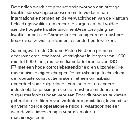
Bovendien wordt het product onderworpen aan strenge
kwaliteitsbewakingsprocessen om te voldoen aan
internationale normen en de verwachtingen van de klant.en
bekledingskwaliteit om ervoor te zorgen dat het voldoet
aan de hoogste kwaliteitsnormenDeze toewijding aan
kwaliteit maakt de Chrome-kolvenstang een betrouwbare
keuze voor zowel fabrikanten als onderhoudswerkers.
Samengevat is de Chrome Piston Rod een premium
gechromeerde staalstaaf, verkrijgbaar in lengtes van 1000
mm tot 8000 mm, met een diametertolerantie van ISO
F7,met een hoge corrosiebestendigheid en uitzonderlijke
mechanische eigenschappenDe nauwkeurige techniek en
de robuuste constructie maken het een onmisbaar
onderdeel voor zuigerringen van motoren en andere
industriële toepassingen die betrouwbare en duurzame
zuigerstaafoplossingen vereisen.Door dit product te kiezen,
gebruikers profiteren van verbeterde prestaties, levensduur
en verminderde operationele risico's, waardoor het een
waardevolle investering is voor elk motor- of
machinesysteem.