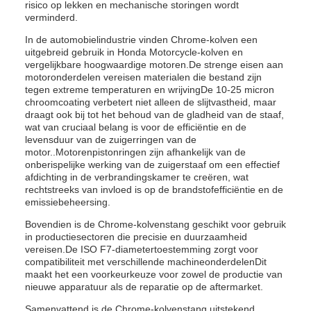
risico op lekken en mechanische storingen wordt
verminderd.
In de automobielindustrie vinden Chrome-kolven een
uitgebreid gebruik in Honda Motorcycle-kolven en
vergelijkbare hoogwaardige motoren.De strenge eisen aan
motoronderdelen vereisen materialen die bestand zijn
tegen extreme temperaturen en wrijvingDe 10-25 micron
chroomcoating verbetert niet alleen de slijtvastheid, maar
draagt ook bij tot het behoud van de gladheid van de staaf,
wat van cruciaal belang is voor de efficiëntie en de
levensduur van de zuigerringen van de
motor..Motorenpistonringen zijn afhankelijk van de
onberispelijke werking van de zuigerstaaf om een effectief
afdichting in de verbrandingskamer te creëren, wat
rechtstreeks van invloed is op de brandstofefficiëntie en de
emissiebeheersing.
Bovendien is de Chrome-kolvenstang geschikt voor gebruik
in productiesectoren die precisie en duurzaamheid
vereisen.De ISO F7-diametertoestemming zorgt voor
compatibiliteit met verschillende machineonderdelenDit
maakt het een voorkeurkeuze voor zowel de productie van
nieuwe apparatuur als de reparatie op de aftermarket.
Samenvattend is de Chrome-kolvenstang uitstekend