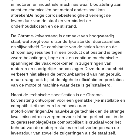
in motoren en industriële machines.waar blootstelling aan
vocht en chemicaliën het metaal anders snel kan
afbrekenDe hoge corrosiebestendigheid verlengt de
levensduur van de staaf en vermindert de
onderhoudskosten en de stilstand.
De Chrome-kolvenstang is gemaakt van hoogwaardig
staal, wat zorgt voor uitzonderlijke sterkte, duurzaamheid
en slijtvastheid.De combinatie van de stalen kern en de
chroomlaag resulteert in een product dat bestand is tegen
zware belastingen, hoge druk en continue mechanische
spanningen die vaak voorkomen in zuigerringen van
motoren en soortgelijke toepassingen.Deze duurzaamheid
verbetert niet alleen de betrouwbaarheid van het gebruik,
maar draagt ook bij tot de algehele efficiëntie en prestaties
van de motor of machine waar deze is geïnstalleerd.
Naast de technische specificaties is de Chrome-
kolvenstang ontworpen voor een gemakkelijke installatie en
compatibiliteit met een breed scala aan
motorkolvenringen.De nauwkeurige techniek en de strenge
kwaliteitscontroles zorgen ervoor dat het perfect past in de
zuigerassemblageDeze compatibiliteit is cruciaal voor het
behoud van de motorprestaties en het verlengen van de
levensduur van zowel de zuigerringen als de staaf zelf.