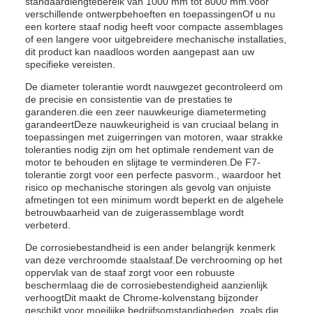
standaardlengtebereik van 1000 mm tot 8000 mm.voor
verschillende ontwerpbehoeften en toepassingenOf u nu
een kortere staaf nodig heeft voor compacte assemblages
of een langere voor uitgebreidere mechanische installaties,
dit product kan naadloos worden aangepast aan uw
specifieke vereisten.
De diameter tolerantie wordt nauwgezet gecontroleerd om
de precisie en consistentie van de prestaties te
garanderen.die een zeer nauwkeurige diametermeting
garandeertDeze nauwkeurigheid is van cruciaal belang in
toepassingen met zuigerringen van motoren, waar strakke
toleranties nodig zijn om het optimale rendement van de
motor te behouden en slijtage te verminderen.De F7-
tolerantie zorgt voor een perfecte pasvorm., waardoor het
risico op mechanische storingen als gevolg van onjuiste
afmetingen tot een minimum wordt beperkt en de algehele
betrouwbaarheid van de zuigerassemblage wordt
verbeterd.
De corrosiebestandheid is een ander belangrijk kenmerk
van deze verchroomde staalstaaf.De verchrooming op het
oppervlak van de staaf zorgt voor een robuuste
beschermlaag die de corrosiebestendigheid aanzienlijk
verhoogtDit maakt de Chrome-kolvenstang bijzonder
geschikt voor moeilijke bedrijfsomstandigheden, zoals die