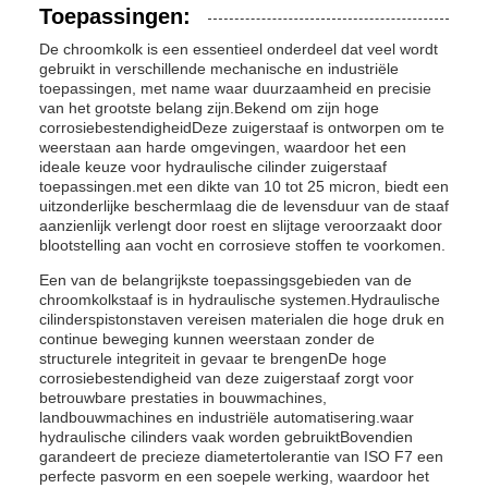
Toepassingen:
De chroomkolk is een essentieel onderdeel dat veel wordt
gebruikt in verschillende mechanische en industriële
toepassingen, met name waar duurzaamheid en precisie
van het grootste belang zijn.Bekend om zijn hoge
corrosiebestendigheidDeze zuigerstaaf is ontworpen om te
weerstaan aan harde omgevingen, waardoor het een
ideale keuze voor hydraulische cilinder zuigerstaaf
toepassingen.met een dikte van 10 tot 25 micron, biedt een
uitzonderlijke beschermlaag die de levensduur van de staaf
aanzienlijk verlengt door roest en slijtage veroorzaakt door
blootstelling aan vocht en corrosieve stoffen te voorkomen.
Een van de belangrijkste toepassingsgebieden van de
chroomkolkstaaf is in hydraulische systemen.Hydraulische
cilinderspistonstaven vereisen materialen die hoge druk en
continue beweging kunnen weerstaan zonder de
structurele integriteit in gevaar te brengenDe hoge
corrosiebestendigheid van deze zuigerstaaf zorgt voor
betrouwbare prestaties in bouwmachines,
landbouwmachines en industriële automatisering.waar
hydraulische cilinders vaak worden gebruiktBovendien
garandeert de precieze diametertolerantie van ISO F7 een
perfecte pasvorm en een soepele werking, waardoor het