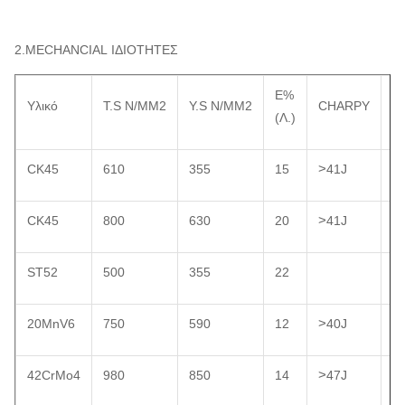
2.MECHANCIAL ΙΔΙΟΤΗΤΕΣ
E%
Υλικό
T.S N/MM2
Y.S N/MM2
CHARPY
Ο
(Λ.)
>
CK45
610
355
15
41J
Ο
>
CK45
800
630
20
41J
Q
ST52
500
355
22
Ο
>
20MnV6
750
590
12
40J
Ο
>
42CrMo4
980
850
14
47J
Q