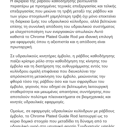
Η ακρίβεια της ράβδου καθοδήγησης βελτιώνεται
περαιτέρω με προηγμένες τεχνικές επεξεργασίας και τελικής
επεξεργασίας.που μειώνει τη τριβή μεταξύ της ράβδου και
των γύρω στοιχείωνΗ χαμηλότερη τριβή όχι μόνο επεκτείνει
τη διάρκεια ζωής του υδραυλικού κύλινδρου, αλλά βελτιώνει
επίσης τη συνολική απόδοση του υδραυλικού συστήματος
με ελαχιστοποίηση των ενεργειακών απωλειών.Αυτό
καθιστά το Chrome Plated Guide Rod μια ιδανική επιλογή
για εφαρμογές όπου η αξιοπιστία και η απόδοση είναι
πρωταρχική.
Σε υδραυλικούς κινητήρες έμβολο, η ράβδος καθοδήγησης
παίζει κρίσιμο ρόλο στην καθοδήγηση της κίνησης του
έμβολο και τη διατήρηση της ευθυγράμμισης εντός του
κυλίνδρου.ομαλή επιφάνεια που διευκολύνει την
απρόσκοπτη μετακίνηση του έμβολο, μειώνοντας την
φθορά τόσο της ράβδου όσο και των σφραγίδων του
έμβολο, γεγονός που οδηγεί σε βελτιωμένη λειτουργική
σταθερότητα και μειωμένες απαιτήσεις συντήρησης,που
αποτελούν πολύτιμα πλεονεκτήματα σε βιομηχανικές και
κινητές υδραυλικές εφαρμογές.
Ομοίως, σε εφαρμογές υδραυλικών κυλίνδρων με ράβδους
έμβολο, το Chrome Plated Guide Rod λειτουργεί ως το
κύριο δομικό στοιχείο που μεταδίδει τη δύναμη από το
υδραυλικό υγρό στο μηχανικό φορτίο.Συνδυασμός υψηλής