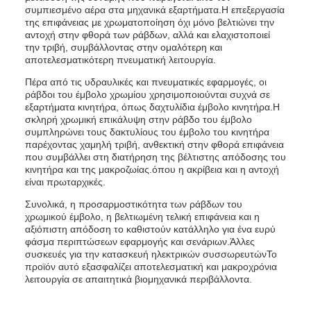
συμπιεσμένο αέρα στα μηχανικά εξαρτήματα.Η επεξεργασία
της επιφάνειας με χρωματοποίηση όχι μόνο βελτιώνει την
αντοχή στην φθορά των ράβδων, αλλά και ελαχιστοποιεί
την τριβή, συμβάλλοντας στην ομαλότερη και
αποτελεσματικότερη πνευματική λειτουργία.
Πέρα από τις υδραυλικές και πνευματικές εφαρμογές, οι
ράβδοι του έμβολο χρωμίου χρησιμοποιούνται συχνά σε
εξαρτήματα κινητήρα, όπως δαχτυλίδια έμβολο κινητήρα.Η
σκληρή χρωμική επικάλυψη στην ράβδο του έμβολο
συμπληρώνει τους δακτυλίους του έμβολο του κινητήρα
παρέχοντας χαμηλή τριβή, ανθεκτική στην φθορά επιφάνεια
που συμβάλλει στη διατήρηση της βέλτιστης απόδοσης του
κινητήρα και της μακροζωίας.όπου η ακρίβεια και η αντοχή
είναι πρωταρχικές.
Συνολικά, η προσαρμοστικότητα των ράβδων του
χρωμικού έμβολο, η βελτιωμένη τελική επιφάνεια και η
αξιόπιστη απόδοση το καθιστούν κατάλληλο για ένα ευρύ
φάσμα περιπτώσεων εφαρμογής και σενάριων.Άλλες
συσκευές για την κατασκευή ηλεκτρικών συσσωρευτώνΤο
προϊόν αυτό εξασφαλίζει αποτελεσματική και μακροχρόνια
λειτουργία σε απαιτητικά βιομηχανικά περιβάλλοντα.