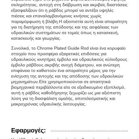
σκληρότητας, αντοχή στη διάβρωση και ακριβείς διαστάσεις
εξασφαλίζουν ότι η ράβδος μπορεί να αντέξει υψηλές
πιέσεις και επαναλαμβανόμενες κινήσεις χωρίς
παραμόρφωση ή βλάβη.Η αξιοπιστία αυτή είναι απαραίτητη
για τη διατήρηση της απόδοσης και της ασφάλειας των
υδραυλικών συστημάτων σε τομείς όπως η κατασκευή,
κατασκευής και γεωργίας.
Συνολικά, το Chrome Plated Guide Rod είναι ένα κορυφαίο
στοιχείο που προσφέρει εξαιρετικές επιδόσεις για
υδραυλικούς κινητήρες έμβολο και υδραυλικούς κύλινδρους
έμβολο ράβδους.ακριβής ανοχή διάμετρου, και ανώτερη
επιφάνεια το καθιστούν ένα απαραίτητο μέρος για την
ενίσχυση της αντοχής και της απόδοσης των υδραυλικών
μηχανημάτων.Είτε χρησιμοποιούνται σε απαιτητικά
βιομηχανικά περιβάλλοντα είτε σε εξειδικευμένο εξοπλισμό,
αυτή η ράβδος καθοδήγησης ξεχωρίζει ως μια αξιόπιστη
λύση για τη διασφάλιση ομαλής, αποτελεσματικής και
μακροχρόνιας υδραυλικής λειτουργίας.
Εφαρμογές: