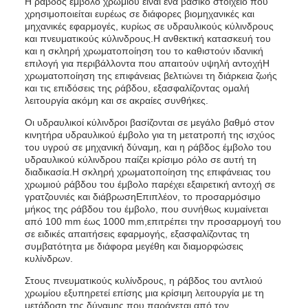
Η ράβδος έμβολο χρωμίου είναι ένα βασικό στοιχείο που
χρησιμοποιείται ευρέως σε διάφορες βιομηχανικές και
μηχανικές εφαρμογές, κυρίως σε υδραυλικούς κύλινδρους
και πνευματικούς κύλινδρους.Η ανθεκτική κατασκευή του
και η σκληρή χρωματοποίηση του το καθιστούν ιδανική
επιλογή για περιβάλλοντα που απαιτούν υψηλή αντοχήΗ
χρωματοποίηση της επιφάνειας βελτιώνει τη διάρκεια ζωής
και τις επιδόσεις της ράβδου, εξασφαλίζοντας ομαλή
λειτουργία ακόμη και σε ακραίες συνθήκες.
Οι υδραυλικοί κύλινδροι βασίζονται σε μεγάλο βαθμό στον
κινητήρα υδραυλικού έμβολο για τη μετατροπή της ισχύος
του υγρού σε μηχανική δύναμη, και η ράβδος έμβολο του
υδραυλικού κύλινδρου παίζει κρίσιμο ρόλο σε αυτή τη
διαδικασία.Η σκληρή χρωματοποίηση της επιφάνειας του
χρωμιού ράβδου του έμβολο παρέχει εξαιρετική αντοχή σε
γρατζουνιές και διάβρωσηΕπιπλέον, το προσαρμόσιμο
μήκος της ράβδου του έμβολο, που συνήθως κυμαίνεται
από 100 mm έως 1000 mm,επιτρέπει την προσαρμογή του
σε ειδικές απαιτήσεις εφαρμογής, εξασφαλίζοντας τη
συμβατότητα με διάφορα μεγέθη και διαμορφώσεις
κυλίνδρων.
Στους πνευματικούς κυλίνδρους, η ράβδος του αντλιού
χρωμίου εξυπηρετεί επίσης μια κρίσιμη λειτουργία με τη
μετάδοση της δύναμης που παράγεται από τον