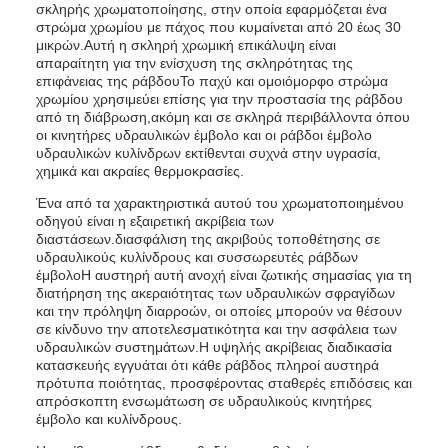
σκληρής χρωματοποίησης, στην οποία εφαρμόζεται ένα
στρώμα χρωμίου με πάχος που κυμαίνεται από 20 έως 30
μικρών.Αυτή η σκληρή χρωμική επικάλυψη είναι
απαραίτητη για την ενίσχυση της σκληρότητας της
επιφάνειας της ράβδουΤο παχύ και ομοιόμορφο στρώμα
χρωμίου χρησιμεύει επίσης για την προστασία της ράβδου
από τη διάβρωση,ακόμη και σε σκληρά περιβάλλοντα όπου
οι κινητήρες υδραυλικών έμβολο και οι ράβδοι έμβολο
υδραυλικών κυλίνδρων εκτίθενται συχνά στην υγρασία,
χημικά και ακραίες θερμοκρασίες.
Ένα από τα χαρακτηριστικά αυτού του χρωματοποιημένου
οδηγού είναι η εξαιρετική ακρίβεια των
διαστάσεων.διασφάλιση της ακριβούς τοποθέτησης σε
υδραυλικούς κυλίνδρους και συσσωρευτές ράβδων
έμβολοΗ αυστηρή αυτή ανοχή είναι ζωτικής σημασίας για τη
διατήρηση της ακεραιότητας των υδραυλικών σφραγίδων
και την πρόληψη διαρροών, οι οποίες μπορούν να θέσουν
σε κίνδυνο την αποτελεσματικότητα και την ασφάλεια των
υδραυλικών συστημάτων.Η υψηλής ακρίβειας διαδικασία
κατασκευής εγγυάται ότι κάθε ράβδος πληροί αυστηρά
πρότυπα ποιότητας, προσφέροντας σταθερές επιδόσεις και
απρόσκοπτη ενσωμάτωση σε υδραυλικούς κινητήρες
έμβολο και κυλίνδρους.