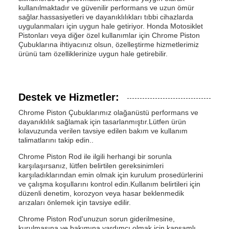
kullanılmaktadır ve güvenilir performans ve uzun ömür
sağlar.hassasiyetleri ve dayanıklılıkları tıbbi cihazlarda
uygulanmaları için uygun hale getiriyor. Honda Motosiklet
Pistonları veya diğer özel kullanımlar için Chrome Piston
Çubuklarına ihtiyacınız olsun, özelleştirme hizmetlerimiz
ürünü tam özelliklerinize uygun hale getirebilir.
Destek ve Hizmetler:
Chrome Piston Çubuklarımız olağanüstü performans ve
dayanıklılık sağlamak için tasarlanmıştır.Lütfen ürün
kılavuzunda verilen tavsiye edilen bakım ve kullanım
talimatlarını takip edin..
Chrome Piston Rod ile ilgili herhangi bir sorunla
karşılaşırsanız, lütfen belirtilen gereksinimleri
karşıladıklarından emin olmak için kurulum prosedürlerini
ve çalışma koşullarını kontrol edin.Kullanım belirtileri için
düzenli denetim, korozyon veya hasar beklenmedik
arızaları önlemek için tavsiye edilir.
Chrome Piston Rod'unuzun sorun giderilmesine,
kurulmasına ve bakımına yardımcı olmak için kapsamlı