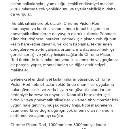
piston halkalarıyla uyumluluğu, çeşitli endüstriyel makine
kurulumlarında çok yönlülüğünü ve uyarlanabilirliğini daha
da vurgular.
Hidrolik silindirlere ek olarak, Chrome Piston Rod,
otomasyon ve kontrol sistemlerinde temel bileşen olan
pnevmatik silindirlerde de yaygın olarak kullanılır.Pnömatik
silindirler, doğrusal hareket üretmek için piston çubuğunun
kesin hareketine dayanır, ve krom kaplama, tekrar eden
döngülere ve zorlu çalışma ortamlarına dayanabilmek için
gerekli sertliği ve yüzey finişini sağlar.Bu Chrome Piston
Rod üretimde kullanılan pnevmatik sistemlerin vazgeçilmez
bir parçası yapar, montaj hatları ve diğer endüstriyel
makineler.
Geleneksel endüstriyel kullanımların ötesinde, Chrome
Piston Rod tıbbi cihazlar sektöründe önemli bir uygulama
bulur.güvenilirlik, ve zorlu hijyen ve güvenlik standartları
nedeniyle korozyona dayanıklı.Kontrollü hareketler için
hidrolik veya pnevmatik silindirler kullanan tıbbi cihazlar için
uygun hale getirirYumuşak yüzey finişi, tıbbi makinelerin
uzun ömürlü ve doğruluğu için çok önemli olan minimum
sürtünme ve aşınmayı sağlar.
Chrome Piston Rod, 1000mm'den 8000mm'ye kadar