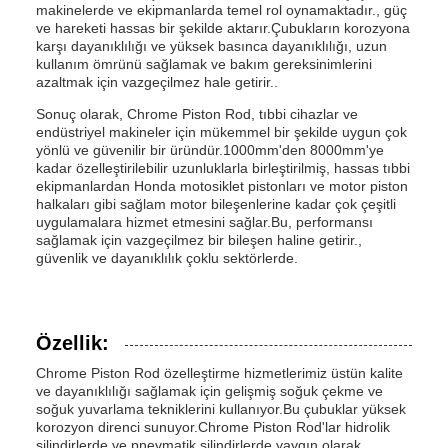
makinelerde ve ekipmanlarda temel rol oynamaktadır., güç
ve hareketi hassas bir şekilde aktarır.Çubukların korozyona
karşı dayanıklılığı ve yüksek basınca dayanıklılığı, uzun
kullanım ömrünü sağlamak ve bakım gereksinimlerini
azaltmak için vazgeçilmez hale getirir..
Sonuç olarak, Chrome Piston Rod, tıbbi cihazlar ve
endüstriyel makineler için mükemmel bir şekilde uygun çok
yönlü ve güvenilir bir üründür.1000mm'den 8000mm'ye
kadar özelleştirilebilir uzunluklarla birleştirilmiş, hassas tıbbi
ekipmanlardan Honda motosiklet pistonları ve motor piston
halkaları gibi sağlam motor bileşenlerine kadar çok çeşitli
uygulamalara hizmet etmesini sağlar.Bu, performansı
sağlamak için vazgeçilmez bir bileşen haline getirir.,
güvenlik ve dayanıklılık çoklu sektörlerde.
Özellik:
Chrome Piston Rod özelleştirme hizmetlerimiz üstün kalite
ve dayanıklılığı sağlamak için gelişmiş soğuk çekme ve
soğuk yuvarlama tekniklerini kullanıyor.Bu çubuklar yüksek
korozyon direnci sunuyor.Chrome Piston Rod'lar hidrolik
silindirlerde ve pnevmatik silindirlerde yaygın olarak