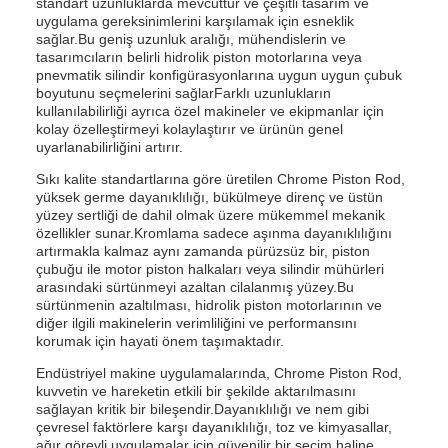
standart uzunluklarda mevcuttur ve çeşitli tasarım ve
uygulama gereksinimlerini karşılamak için esneklik
sağlar.Bu geniş uzunluk aralığı, mühendislerin ve
tasarımcıların belirli hidrolik piston motorlarına veya
pnevmatik silindir konfigürasyonlarına uygun uygun çubuk
boyutunu seçmelerini sağlarFarklı uzunlukların
kullanılabilirliği ayrıca özel makineler ve ekipmanlar için
kolay özelleştirmeyi kolaylaştırır ve ürünün genel
uyarlanabilirliğini artırır.
Sıkı kalite standartlarına göre üretilen Chrome Piston Rod,
yüksek germe dayanıklılığı, bükülmeye direnç ve üstün
yüzey sertliği de dahil olmak üzere mükemmel mekanik
özellikler sunar.Kromlama sadece aşınma dayanıklılığını
artırmakla kalmaz aynı zamanda pürüzsüz bir, piston
çubuğu ile motor piston halkaları veya silindir mühürleri
arasındaki sürtünmeyi azaltan cilalanmış yüzey.Bu
sürtünmenin azaltılması, hidrolik piston motorlarının ve
diğer ilgili makinelerin verimliliğini ve performansını
korumak için hayati önem taşımaktadır.
Endüstriyel makine uygulamalarında, Chrome Piston Rod,
kuvvetin ve hareketin etkili bir şekilde aktarılmasını
sağlayan kritik bir bileşendir.Dayanıklılığı ve nem gibi
çevresel faktörlere karşı dayanıklılığı, toz ve kimyasallar,
ağır görevli uygulamalar için güvenilir bir seçim haline