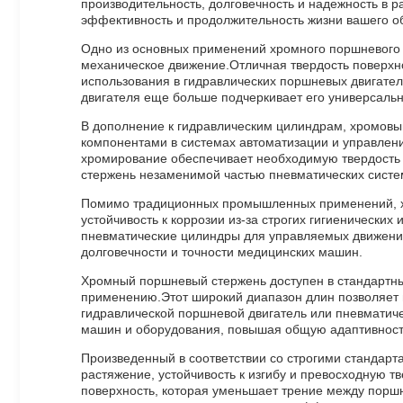
производительность, долговечность и надежность в
эффективность и продолжительность жизни вашего о
Одно из основных применений хромного поршневого с
механическое движение.Отличная твердость поверхно
использования в гидравлических поршневых двигате
двигателя еще больше подчеркивает его универсаль
В дополнение к гидравлическим цилиндрам, хромовы
компонентами в системах автоматизации и управлени
хромирование обеспечивает необходимую твердость 
стержень незаменимой частью пневматических систе
Помимо традиционных промышленных применений, хр
устойчивость к коррозии из-за строгих гигиенически
пневматические цилиндры для управляемых движений
долговечности и точности медицинских машин.
Хромный поршневый стержень доступен в стандартных
применению.Этот широкий диапазон длин позволяет 
гидравлической поршневой двигатель или пневматич
машин и оборудования, повышая общую адаптивност
Произведенный в соответствии со строгими стандарт
растяжение, устойчивость к изгибу и превосходную т
поверхность, которая уменьшает трение между порш