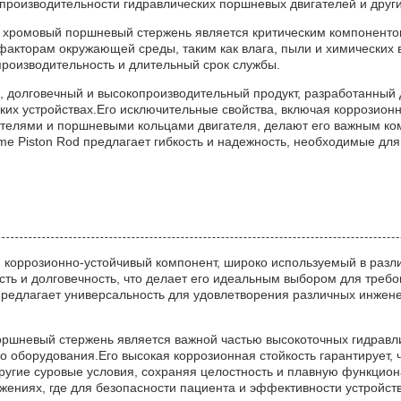
производительности гидравлических поршневых двигателей и друг
ромовый поршневый стержень является критическим компоненто
к факторам окружающей среды, таким как влага, пыли и химически
роизводительность и длительный срок службы.
й, долговечный и высокопроизводительный продукт, разработанный
х устройствах.Его исключительные свойства, включая коррозионн
телями и поршневыми кольцами двигателя, делают его важным ко
me Piston Rod предлагает гибкость и надежность, необходимые д
 коррозионно-устойчивый компонент, широко используемый в раз
ть и долговечность, что делает его идеальным выбором для требо
едлагает универсальность для удовлетворения различных инженер
шневый стержень является важной частью высокоточных гидравли
о оборудования.Его высокая коррозионная стойкость гарантирует, 
ругие суровые условия, сохраняя целостность и плавную функцио
ениях, где для безопасности пациента и эффективности устройст