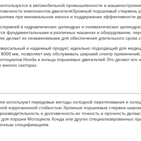
 используется в автомобильной промышленности и машиностроении
лговечности компонентов двигателяХромный поршневый стержень р
ршнями при минимальном износе и поддержании эффективности дв
 стержней в гидравлических цилиндрах и пневматических цилиндр
тся фундаментальными в различных машинах и оборудовании, пере
нию делает их незаменимыми для обеспечения длительного срока 
ниверсальный и надежный продукт, идеально подходящий для меди
8000 мм, позволяет ему обслуживать широкий спектр применений,
 мотоциклов Honda и кольца поршневых двигателей.Это делает ег
о многих секторах.
me используют передовые методы холодной перетягивания и холод
сокой коррозионной стойкостью.Хромные поршневые стержни широко
роизводительность и долговечность.их точность и прочность дела
 для поршни Мотоцикла Хонда или других специализированных при
 точным спецификациям.