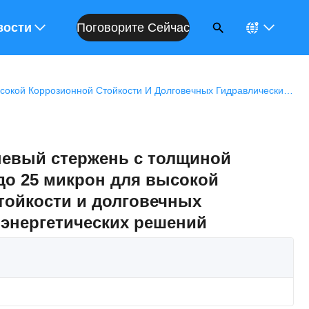
Поговорите Сейчас
енки
вости
Хромный Поршневый Стержень С Толщиной Покрытия От 10 До 25 Микрон Для Высокой Коррозионной Стойкости И Долговечных Гидравлических Энергетических Решений
евый стержень с толщиной
до 25 микрон для высокой
тойкости и долговечных
 энергетических решений