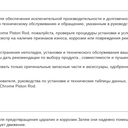
я обеспечения исключительной производительности и долговечн
 техническому обслуживанию и обращению, указанным в руководст
ome Piston Rod, пожалуйста, проверьте процедуры установки и усл
смотр на наличие признаков износа, коррозии или повреждения р
транения неполадок, установки и технического обслуживания ваш
дать рекомендации по выбору продукта., совместимости и лучших 
овать только оригинальные запасные части и аксессуары, одобре
ователя, руководства по установке и технические таблицы данных
Chrome Piston Rod.
 для предотвращения царапин и коррозии.Затем они надежно поме
ует движение.