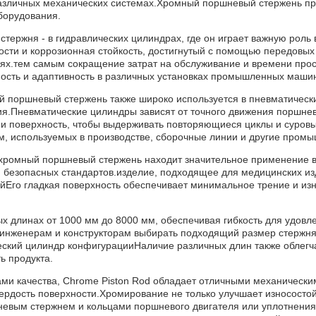
 различных механических системах.Хромный поршневый стержень п
борудования.
тержня - в гидравлических цилиндрах, где он играет важную роль 
сти и коррозионная стойкость, достигнутый с помощью передовых
лях.тем самым сокращение затрат на обслуживание и времени пр
ность и адаптивность в различных установках промышленных маши
й поршневый стержень также широко используется в пневматическ
я.Пневматические цилиндры зависят от точного движения поршнев
и поверхность, чтобы выдерживать повторяющиеся циклы и суров
м, используемых в производстве, сборочные линии и другие про
омный поршневый стержень находит значительное применение в с
х и безопасных стандартов.изделие, подходящее для медицинских 
Его гладкая поверхность обеспечивает минимальное трение и из
 длинах от 1000 мм до 8000 мм, обеспечивая гибкость для удовле
инженерам и конструкторам выбирать подходящий размер стержня, 
еский цилиндр конфигурацииНаличие различных длин также облегч
ь продукта.
ами качества, Chrome Piston Rod обладает отличными механически
вердость поверхности.Хромирование не только улучшает износостой
невым стержнем и кольцами поршневого двигателя или уплотнени