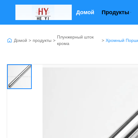
Домой
Продукты
Плунжерный шток
Домой
>
продукты
>
>
крома