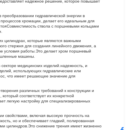
редоставляет надежное решение, которое повышает
в преобразовании гидравлической энергии в
 процессов хромации, делает его идеальным для
остояСовместимость ствола с поршневыми кольцами
н.
их цилиндрах, которые являются важными
ого стержня для создания линейного движения, а
ые условия работы.Это делает хром поршневый
мышленные машины.
екторе медицинских изделий.надежность, и
изделий, использующих гидравлические или
нос, что имеет решающее значение для
творения различных требований к конструкции и
который соответствует их конкретной
ает легкую настройку для специализированных
ми свойствами, включая высокую прочность на
кость, но и обеспечивает гладкий, полированная
ями цилиндров.Это снижение трения имеет жизненно