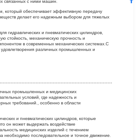
их связанных с ними машин.
м, который обеспечивает эффективную передачу
х веществ делает его надежным выбором для тяжелых
 для гидравлических и пневматических цилиндров,
ую стойкость, механическую прочность и
мпонентом в современных механических системах.С
ля удовлетворения различных промышленных и
личных промышленных и медицинских
вательных условий, где надежность и
ных требований., особенно в области
ческих и пневматических цилиндров, которые
что он может выдержать воздействие
нальность медицинских изделий с течением
ва необходимо последовательное и точное движение.