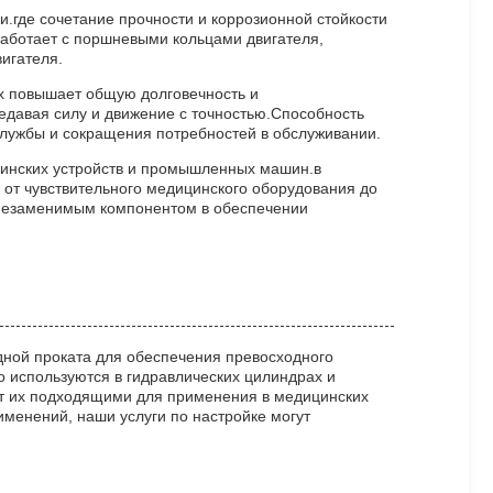
.где сочетание прочности и коррозионной стойкости
аботает с поршневыми кольцами двигателя,
игателя.
ах повышает общую долговечность и
давая силу и движение с точностью.Способность
службы и сокращения потребностей в обслуживании.
цинских устройств и промышленных машин.в
 от чувствительного медицинского оборудования до
о незаменимым компонентом в обеспечении
ной проката для обеспечения превосходного
 используются в гидравлических цилиндрах и
ют их подходящими для применения в медицинских
менений, наши услуги по настройке могут