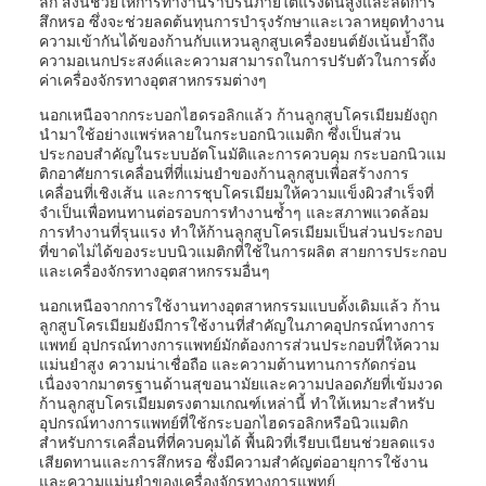
ลิก สิ่งนี้ช่วยให้การทำงานราบรื่นภายใต้แรงดันสูงและลดการ
สึกหรอ ซึ่งจะช่วยลดต้นทุนการบำรุงรักษาและเวลาหยุดทำงาน
ความเข้ากันได้ของก้านกับแหวนลูกสูบเครื่องยนต์ยังเน้นย้ำถึง
ความอเนกประสงค์และความสามารถในการปรับตัวในการตั้ง
ค่าเครื่องจักรทางอุตสาหกรรมต่างๆ
นอกเหนือจากกระบอกไฮดรอลิกแล้ว ก้านลูกสูบโครเมียมยังถูก
นำมาใช้อย่างแพร่หลายในกระบอกนิวแมติก ซึ่งเป็นส่วน
ประกอบสำคัญในระบบอัตโนมัติและการควบคุม กระบอกนิวแม
ติกอาศัยการเคลื่อนที่ที่แม่นยำของก้านลูกสูบเพื่อสร้างการ
เคลื่อนที่เชิงเส้น และการชุบโครเมียมให้ความแข็งผิวสำเร็จที่
จำเป็นเพื่อทนทานต่อรอบการทำงานซ้ำๆ และสภาพแวดล้อม
การทำงานที่รุนแรง ทำให้ก้านลูกสูบโครเมียมเป็นส่วนประกอบ
ที่ขาดไม่ได้ของระบบนิวแมติกที่ใช้ในการผลิต สายการประกอบ
และเครื่องจักรทางอุตสาหกรรมอื่นๆ
นอกเหนือจากการใช้งานทางอุตสาหกรรมแบบดั้งเดิมแล้ว ก้าน
ลูกสูบโครเมียมยังมีการใช้งานที่สำคัญในภาคอุปกรณ์ทางการ
แพทย์ อุปกรณ์ทางการแพทย์มักต้องการส่วนประกอบที่ให้ความ
แม่นยำสูง ความน่าเชื่อถือ และความต้านทานการกัดกร่อน
เนื่องจากมาตรฐานด้านสุขอนามัยและความปลอดภัยที่เข้มงวด
ก้านลูกสูบโครเมียมตรงตามเกณฑ์เหล่านี้ ทำให้เหมาะสำหรับ
อุปกรณ์ทางการแพทย์ที่ใช้กระบอกไฮดรอลิกหรือนิวแมติก
สำหรับการเคลื่อนที่ที่ควบคุมได้ พื้นผิวที่เรียบเนียนช่วยลดแรง
เสียดทานและการสึกหรอ ซึ่งมีความสำคัญต่ออายุการใช้งาน
และความแม่นยำของเครื่องจักรทางการแพทย์