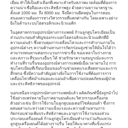
เยี่ยม ทำให้เป็นตัวเลือกที่เหมาะสำหรับสภาพแวดล้อมที่ต้องการ
ความน่าเชื่อถือและประสิทธิภาพสูง ด้วยความยาวมาตรฐาน
ตั้งแต่ 1000 มม. ถึง 8000 มม. จึงมีความยืดหยุ่นในการตอบ
สนองความต้องการทางวิศวกรรมที่แตกต่างกัน โดยเฉพาะอย่าง
ยิ่งในด้านระบบไฮดรอลิกและนิวแมติก
ในอุตสาหกรรมอุปกรณ์ทางการแพทย์ ก้านลูกสูบโครเมียมเป็น
ส่วนประกอบสำคัญของกระบอกไฮดรอลิกและนิวแมติกที่มี
ความแม่นยำ ซึ่งควบคุมการเคลื่อนไหวและการทำงานภายใน
อุปกรณ์ต่างๆ ความต้านทานการกัดกร่อนสูงช่วยให้มั่นใจได้ว่า
สามารถทนทานต่อกระบวนการฆ่าเชื้อ ของเหลวในร่างกาย
และสภาวะที่รุนแรงอื่นๆ ได้ ช่วยรักษาความสมบูรณ์และการ
ทำงานที่ราบรื่นของอุปกรณ์ทางการแพทย์เมื่อเวลาผ่านไป การ
ชุบโครเมียมที่เรียบเนียนของก้านช่วยลดแรงเสียดทานและการ
สึกหรอ ซึ่งมีความสำคัญอย่างยิ่งในการใช้งานที่ต้องการการ
เคลื่อนไหวที่สม่ำเสมอและแม่นยำเพื่อความปลอดภัยของผู้ป่วย
และประสิทธิภาพของอุปกรณ์
นอกเหนือจากอุปกรณ์ทางการแพทย์แล้ว ผลิตภัณฑ์นี้ยังถูกนำไป
ใช้อย่างแพร่หลายในภาคยานยนต์และวิศวกรรมเครื่องกล
ตัวอย่างเช่น มีการใช้งานในลูกสูบมอเตอร์ไซค์ฮอนด้า ซึ่งการ
ผสมผสานระหว่างความแข็งแรงและความต้านทานการ
กัดกร่อนช่วยเพิ่มประสิทธิภาพและอายุการใช้งานของส่วน
ประกอบเครื่องยนต์ ก้านลูกสูบโครเมียมทำงานร่วมกับแหวน
ลูกสูบเครื่องยนต์ได้อย่างราบรื่น โดยให้แนวทางที่แข็งแกร่ง