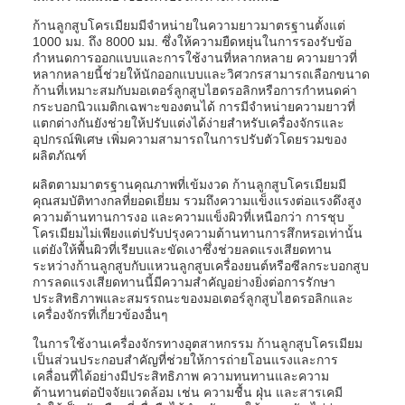
ก้านลูกสูบโครเมียมมีจำหน่ายในความยาวมาตรฐานตั้งแต่
1000 มม. ถึง 8000 มม. ซึ่งให้ความยืดหยุ่นในการรองรับข้อ
กำหนดการออกแบบและการใช้งานที่หลากหลาย ความยาวที่
หลากหลายนี้ช่วยให้นักออกแบบและวิศวกรสามารถเลือกขนาด
ก้านที่เหมาะสมกับมอเตอร์ลูกสูบไฮดรอลิกหรือการกำหนดค่า
กระบอกนิวแมติกเฉพาะของตนได้ การมีจำหน่ายความยาวที่
แตกต่างกันยังช่วยให้ปรับแต่งได้ง่ายสำหรับเครื่องจักรและ
อุปกรณ์พิเศษ เพิ่มความสามารถในการปรับตัวโดยรวมของ
ผลิตภัณฑ์
ผลิตตามมาตรฐานคุณภาพที่เข้มงวด ก้านลูกสูบโครเมียมมี
คุณสมบัติทางกลที่ยอดเยี่ยม รวมถึงความแข็งแรงต่อแรงดึงสูง
ความต้านทานการงอ และความแข็งผิวที่เหนือกว่า การชุบ
โครเมียมไม่เพียงแต่ปรับปรุงความต้านทานการสึกหรอเท่านั้น
แต่ยังให้พื้นผิวที่เรียบและขัดเงาซึ่งช่วยลดแรงเสียดทาน
ระหว่างก้านลูกสูบกับแหวนลูกสูบเครื่องยนต์หรือซีลกระบอกสูบ
การลดแรงเสียดทานนี้มีความสำคัญอย่างยิ่งต่อการรักษา
ประสิทธิภาพและสมรรถนะของมอเตอร์ลูกสูบไฮดรอลิกและ
เครื่องจักรที่เกี่ยวข้องอื่นๆ
ในการใช้งานเครื่องจักรทางอุตสาหกรรม ก้านลูกสูบโครเมียม
เป็นส่วนประกอบสำคัญที่ช่วยให้การถ่ายโอนแรงและการ
เคลื่อนที่ได้อย่างมีประสิทธิภาพ ความทนทานและความ
ต้านทานต่อปัจจัยแวดล้อม เช่น ความชื้น ฝุ่น และสารเคมี