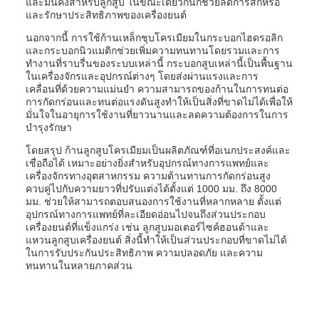
และมั่นคงสำหรับลูกสูบ ในขณะเดียวกันก็ช่วยลดการสึกหรอ
และรักษาประสิทธิภาพของเครื่องยนต์
นอกจากนี้ การใช้ก้านเหล็กชุบโครเมียมในกระบอกไฮดรอลิก
และกระบอกนิวแมติกช่วยเพิ่มความทนทานโดยรวมและการ
ทำงานที่ราบรื่นของระบบเหล่านี้ กระบอกสูบเหล่านี้เป็นพื้นฐาน
ในเครื่องจักรและอุปกรณ์ต่างๆ โดยส่งผ่านแรงและการ
เคลื่อนที่ด้วยความแม่นยำ ความสามารถของก้านในการทนต่อ
การกัดกร่อนและทนต่อแรงดันสูงทำให้เป็นสิ่งที่ขาดไม่ได้เพื่อให้
มั่นใจในอายุการใช้งานที่ยาวนานและลดความต้องการในการ
บำรุงรักษา
โดยสรุป ก้านลูกสูบโครเมียมเป็นผลิตภัณฑ์ที่อเนกประสงค์และ
เชื่อถือได้ เหมาะอย่างยิ่งสำหรับอุปกรณ์ทางการแพทย์และ
เครื่องจักรทางอุตสาหกรรม ความต้านทานการกัดกร่อนสูง
ควบคู่ไปกับความยาวที่ปรับแต่งได้ตั้งแต่ 1000 มม. ถึง 8000
มม. ช่วยให้สามารถตอบสนองการใช้งานที่หลากหลาย ตั้งแต่
อุปกรณ์ทางการแพทย์ที่ละเอียดอ่อนไปจนถึงส่วนประกอบ
เครื่องยนต์ที่แข็งแกร่ง เช่น ลูกสูบมอเตอร์ไซค์ฮอนด้าและ
แหวนลูกสูบเครื่องยนต์ สิ่งนี้ทำให้เป็นส่วนประกอบที่ขาดไม่ได้
ในการรับประกันประสิทธิภาพ ความปลอดภัย และความ
ทนทานในหลายภาคส่วน