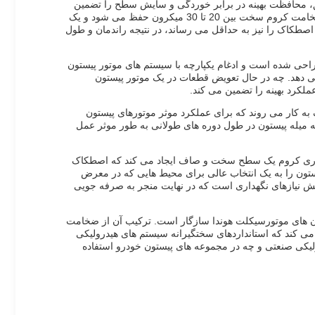
تا 20 میکرون متغیر است. این ضخامت پوشش دقیق، محافظت بهینه در برابر خوردگی و سایش سطح را تضمین
می کند و به عملکرد قوی میله در شرایط فشار بالا که معمولاً در سیستم های هیدرولیک با آن مواجه می شوند، کمک می کند. علاوه بر این، ضخامت کروم سخت بین 20 تا 30 میکرون حفظ می شود و یک
 اصطکاک را نیز به حداقل می رساند، در نتیجه راندمان و طول
طراحی شده است و ادغام یکپارچه با سیستم های موتور پیستون
می دهد. چه در حال تعویض قطعات در یک موتور پیستون
ملکرد بهینه را تضمین می کند.
 به کار می روند که برای عملکرد موثر موتورهای پیستون
 میله پیستون در طول دوره های طولانی به طور موثر عمل
آبکاری کروم یک سطح سخت و صاف ایجاد می کند که اصطکاک
تون را به یک انتخاب عالی برای محیط هایی که در معرض
کاهش نیازهای نگهداری است که در نهایت منجر به صرفه جویی
ون های موتورسیکلت هوندا سازگار است. ترکیب آن از ضخامت
ا دقت بالا تضمین می کند که استانداردهای سختگیرانه سیستم های هیدرولیکی
ولیکی صنعتی و چه در مجموعه های پیستون خودرو استفاده