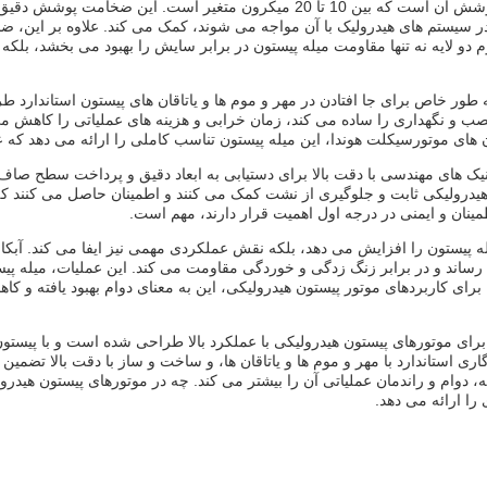
یکی از ویژگی های برجسته این میله پیستون کروم، ضخامت پوشش آن است که بین 10 
 دو لایه نه تنها مقاومت میله پیستون در برابر سایش را بهبود می بخشد، بلکه
طور خاص برای جا افتادن در مهر و موم ها و یاتاقان های پیستون استاندارد 
صب و نگهداری را ساده می کند، زمان خرابی و هزینه های عملیاتی را کاهش 
های موتورسیکلت هوندا، این میله پیستون تناسب کاملی را ارائه می دهد که ع
تکنیک های مهندسی با دقت بالا برای دستیابی به ابعاد دقیق و پرداخت سطح صاف
هیدرولیکی ثابت و جلوگیری از نشت کمک می کنند و اطمینان حاصل می کنند که
مینان و ایمنی در درجه اول اهمیت قرار دارند، مهم است.
یله پیستون را افزایش می دهد، بلکه نقش عملکردی مهمی نیز ایفا می کند. 
ند و در برابر زنگ زدگی و خوردگی مقاومت می کند. این عملیات، میله پیس
 برای کاربردهای موتور پیستون هیدرولیکی، این به معنای دوام بهبود یافته و 
ای موتورهای پیستون هیدرولیکی با عملکرد بالا طراحی شده است و با پیست
، لایه کروم سخت 20-30 میکرون، سازگاری استاندارد با مهر و موم ها و یاتاقان ها، و ساخت و ساز ب
 دوام و راندمان عملیاتی آن را بیشتر می کند. چه در موتورهای پیستون هیدر
ا ارائه می دهد.