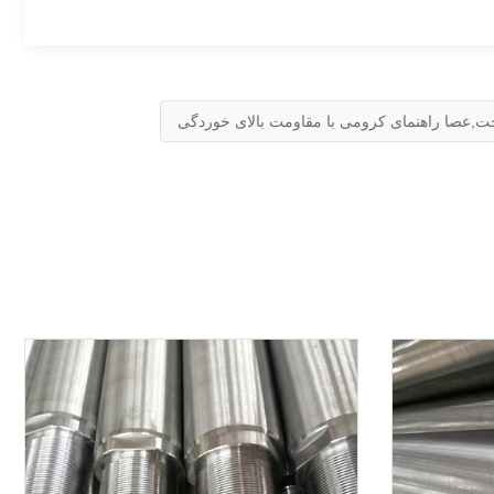
ت,عصا راهنمای کرومی با مقاومت بالای خوردگی