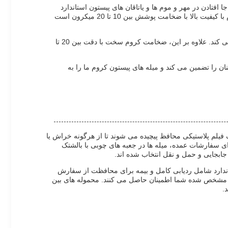
تادن در مهر و موم ها و یاتاقان های پیستون استاندارد
طراحی شده است، سازگاری یکپارچه با سیستم های مختلف موتور پیستون هیدرولیکی را تضمین می کند. عملیات سطحی شامل آبکاری کروم با کیفیت بالا با ضخامت پوشش بین 10 تا 20 میکرون است
ما طول محصول را بین 3 تا 5 متر ارائه می دهیم که امکان انعطاف پذیری برای کاربردهای مختلف میله پیستون سیلندر هیدرولیکی را فراهم می کند. علاوه بر این، ضخامت کروم سخت با دقت بین 20 تا
ن را تضمین می کند و میله های پیستون کروم ما را به
فیلم پلاستیکی محافظ پیچیده می شوند تا از هرگونه خراش یا
ی سفارشات عمده، میله ها در جعبه های چوبی با بالشتک
ابجایی و حمل و نقل انتخاب شده اند.
تاندارد شامل ردیابی کامل و بیمه برای محافظت از سفارش
 مشخص شده شما اطمینان حاصل می کنند. محموله های بین
.