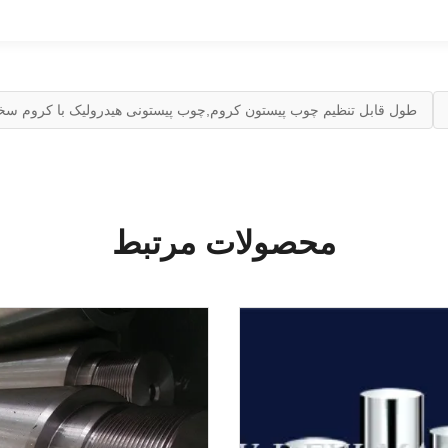
طول قابل تنظیم چوب پیستون کروم,چوب پیستونی هیدرولیک با کروم سخ
محصولات مرتبط