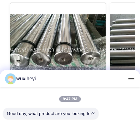
wuxiheyi
8:47 PM
緩和された精密鋼鉄シャフト、誘導は棒
1m - 8
CK45 を堅くしました
シャフト
Good day, what product are you looking for?
Tempered Precision Steel Shaft , Induction
Chrome Plating
Hardened Rod CK45 Detailed Product
Resistant Wit
Description 1. Material: CK45, ST52, 20MnV6,
Description 1
42CrMo4, 40Cr 2. Tensile strength: Not less
最高 の 価格 を 入手 する
42CrMo4, 40C
最高