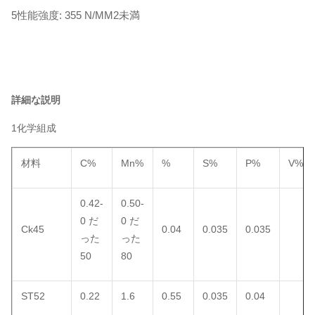
5性能強度: 355 N/MM2未満
詳細な説明
1化学組成
材料
C%
Mn%
%
S%
P%
V%
0.42-
0.50-
0 だ
0 だ
Ck45
0.04
0.035
0.035
った
った
50
80
ST52
0.22
1.6
0.55
0.035
0.04