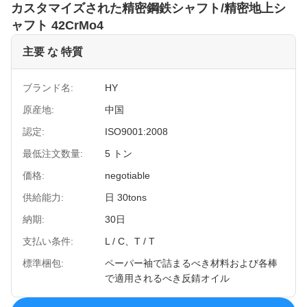
カスタマイズされた精密鋼鉄シャフト/精密地上シ
ャフト 42CrMo4
主要 な 特質
ブランド名:
HY
原産地:
中国
認定:
ISO9001:2008
最低注文数量:
5 トン
価格:
negotiable
供給能力:
日 30tons
納期:
30日
支払い条件:
L / C、T / T
標準梱包:
ペーパー袖で詰まるべき材料および各棒
で適用されるべき反錆オイル