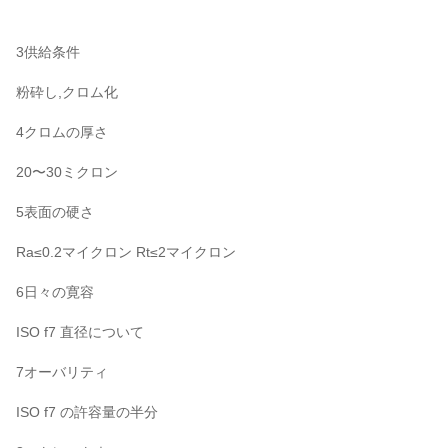
3供給条件
粉砕し,クロム化
4クロムの厚さ
20〜30ミクロン
5表面の硬さ
Ra≤0.2マイクロン Rt≤2マイクロン
6日々の寛容
ISO f7 直径について
7オーバリティ
ISO f7 の許容量の半分