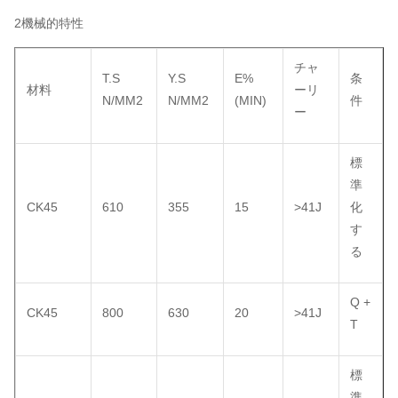
2機械的特性
チャ
T.S
Y.S
E%
条
材料
ーリ
N/MM2
N/MM2
(MIN)
件
ー
標
準
CK45
610
355
15
>41J
化
す
る
Q +
CK45
800
630
20
>41J
T
標
準