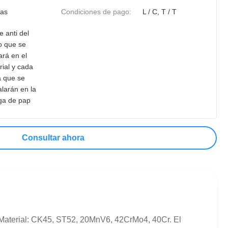
ías
Condiciones de pago:
L / C, T / T
e anti del
 que se
ará en el
rial y cada
a que se
larán en la
a de pap
Consultar ahora
 1Material: CK45, ST52, 20MnV6, 42CrMo4, 40Cr. El