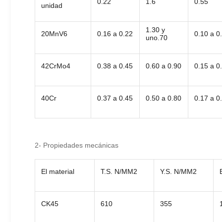
0.22
1.6
0.55
unidad
1.30 y
20MnV6
0.16 a 0.22
0.10 a 0
uno.70
42CrMo4
0.38 a 0.45
0.60 a 0.90
0.15 a 0
40Cr
0.37 a 0.45
0.50 a 0.80
0.17 a 0
2- Propiedades mecánicas
El material
T.S. N/MM2
Y.S. N/MM2
CK45
610
355