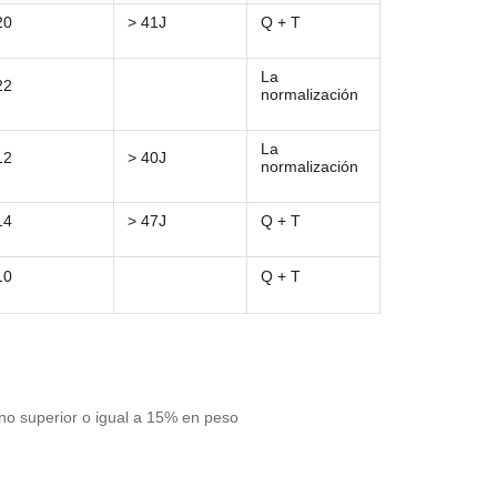
20
> 41J
Q + T
La
22
normalización
La
12
> 40J
normalización
14
> 47J
Q + T
10
Q + T
no superior o igual a 15% en peso