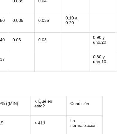
0.035
0.04
0.10 a
.50
0.035
0.035
0.20
0.90 y
.40
0.03
0.03
uno.20
0.80 y
.37
uno.10
¿ Qué es
E% ((MIN)
Condición
esto?
La
15
> 41J
normalización