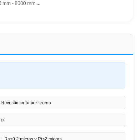
0 mm - 8000 mm ...
Revestimiento por cromo
 f7
:
Ra≤0,2 micras y Rt≤2 micras