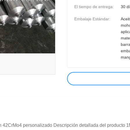
El tiempo de entrega:
30 d
Embalaje Estándar:
Aceit
moho
aplic
mate
barr
emba
mang
sión 42CrMo4 personalizado Descripción detallada del producto