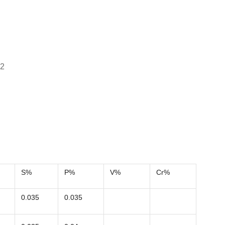
M2
S%
P%
V%
Cr%
0.035
0.035