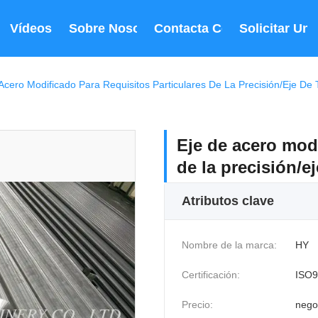
Vídeos
Sobre Nosotros
Contacta Con Nosotros
Solicitar Un
Acero Modificado Para Requisitos Particulares De La Precisión/eje De
Eje de acero modi
de la precisión/e
Atributos clave
Nombre de la marca:
HY
Certificación:
ISO9
Precio:
nego