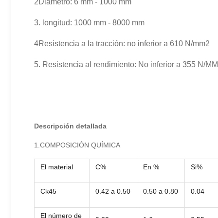
2Diámetro: 6 mm - 1000 mm
3. longitud: 1000 mm - 8000 mm
4Resistencia a la tracción: no inferior a 610 N/mm2
5. Resistencia al rendimiento: No inferior a 355 N/M
Descripción detallada
1.COMPOSICIÓN QUÍMICA
El material
C%
En %
Si%
Ck45
0.42 a 0.50
0.50 a 0.80
0.04
El número de