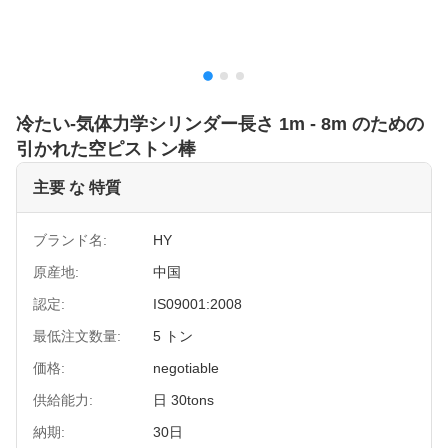
冷たい-気体力学シリンダー長さ 1m - 8m のための
引かれた空ピストン棒
主要 な 特質
ブランド名:
HY
原産地:
中国
認定:
IS09001:2008
最低注文数量:
5 トン
価格:
negotiable
供給能力:
日 30tons
納期:
30日