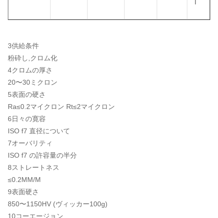
T
3供給条件
粉砕し,クロム化
4クロムの厚さ
20〜30ミクロン
5表面の硬さ
Ra≤0.2マイクロン Rt≤2マイクロン
6日々の寛容
ISO f7 直径について
7オーバリティ
ISO f7 の許容量の半分
8ストレートネス
≤0.2MM/M
9表面硬さ
850〜1150HV (ヴィッカー100g)
10コーエージョン