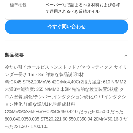
標準梱包:
ペーパー袖で詰まるべき材料および各棒
で適用されるべき反錆オイル
今すぐ問い合わせ
製品概要
冷たい引くホールピストンストッド パネウマティクス サイリ
ンダー長さ 1m - 8m 詳細な製品説明1材
料:CK45,ST52,20MnV6,42CrMo4,40Cr2張力強度: 610 N/MM2
未満3性能強度: 355 N/MM2 未満4先進的な検査装置5状態:ク
ロム塗装,消化/テンパー,インダクション硬化,Q / Tインダクシ
ョン硬化 詳細な説明1化学組成材料
C%Mn%%S%P%V%Cr%Ck450.42-0 だった500.50-0 だった
800.040.0350.035 ST520.221.60.550.0350.04 20MnV60.16-0 だ
った221.30 - 1700.10...