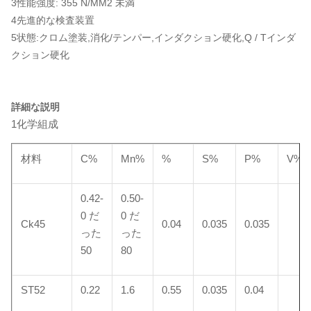
3性能強度: 355 N/MM2 未満
4先進的な検査装置
5状態:クロム塗装,消化/テンパー,インダクション硬化,Q / Tインダ
クション硬化
詳細な説明
1化学組成
材料
C%
Mn%
%
S%
P%
V%
0.42-
0.50-
0 だ
0 だ
Ck45
0.04
0.035
0.035
った
った
50
80
ST52
0.22
1.6
0.55
0.035
0.04