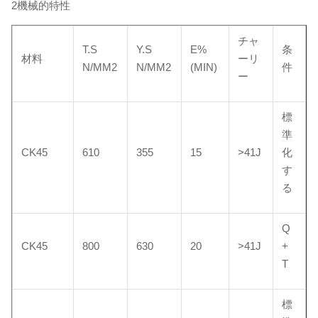
2機械的特性
チャ
T.S
Y.S
E%
条
材料
ーリ
N/MM2
N/MM2
(MIN)
件
ー
標
準
CK45
610
355
15
>41J
化
す
る
Q
CK45
800
630
20
>41J
+
T
標