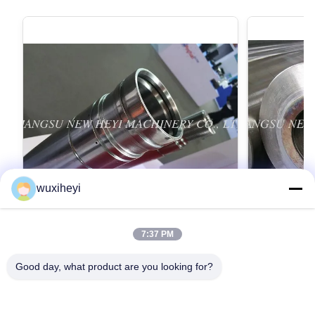
wuxiheyi
7:37 PM
RA0.2 水圧シリンダのためのマイクロ合
高性能の長さ
金鋼鉄空ピストン棒
8m
Good day, what product are you looking for?
RA0.2 Micro Alloy Steel Hollow Piston Rod For
High Performa
Hydraulic Cylinder Detailed Product Description
1m - 8m High 
1. Material: CK45, ST52, 20MnV6, 42CrMo4,
Description 1