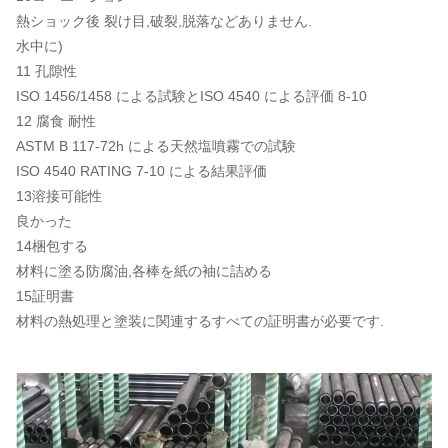
熱ショック後 裂け目,破裂,脱落などありません.
水中に)
11 孔隙性
ISO 1456/1458 による試験とISO 4540 による評価 8-10
12 腐食 耐性
ASTM B 117-72h による天然塩噴霧での試験
ISO 4540 RATING 7-10 による結果評価
13溶接可能性
良かった
14梱包する
材料に塗る防腐油,各棒を紙の袖に詰める
15証明書
材料の熱処理と塗装に関連するすべての証明書が必要です.