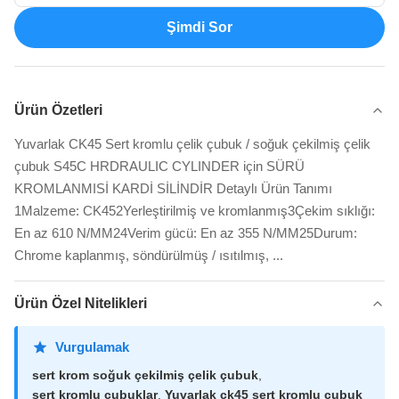
Şimdi Sor
Ürün Özetleri
Yuvarlak CK45 Sert kromlu çelik çubuk / soğuk çekilmiş çelik
çubuk S45C HRDRAULIC CYLINDER için SÜRÜ
KROMLANMISİ KARDİ SİLİNDİR Detaylı Ürün Tanımı
1Malzeme: CK452Yerleştirilmiş ve kromlanmış3Çekim sıklığı:
En az 610 N/MM24Verim gücü: En az 355 N/MM25Durum:
Chrome kaplanmış, söndürülmüş / ısıtılmış, ...
Ürün Özel Nitelikleri
Vurgulamak
sert krom soğuk çekilmiş çelik çubuk
,
sert kromlu çubuklar
,
Yuvarlak ck45 sert kromlu çubuk