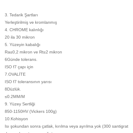
CK45
610
355
15
>41J
Norma
3. Tedarik Şartları
Yerleştirilmiş ve kromlanmış
4. CHROME kalınlığı
20 ila 30 mikron
5. Yüzeyin kabalığı
Ra≤0,2 mikron ve Rt≤2 mikron
6Günde tolerans.
ISO f7 çapı için
7.OVALİTE
ISO f7 toleransının yarısı
8Düzlük.
≤0.2MM/M
9. Yüzey Sertliği
850-1150HV (Vickers 100g)
10.Kohisyon
Isı şokundan sonra çatlak, kırılma veya ayrılma yok (300 santigrat