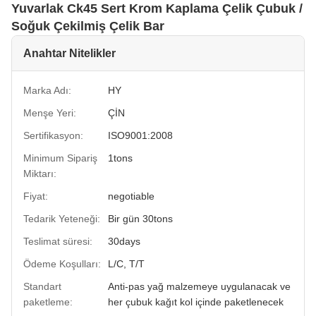
Yuvarlak Ck45 Sert Krom Kaplama Çelik Çubuk /
Soğuk Çekilmiş Çelik Bar
Anahtar Nitelikler
Marka Adı:
HY
Menşe Yeri:
ÇİN
Sertifikasyon:
ISO9001:2008
Minimum Sipariş
1tons
Miktarı:
Fiyat:
negotiable
Tedarik Yeteneği:
Bir gün 30tons
Teslimat süresi:
30days
Ödeme Koşulları:
L/C, T/T
Standart
Anti-pas yağ malzemeye uygulanacak ve
paketleme:
her çubuk kağıt kol içinde paketlenecek