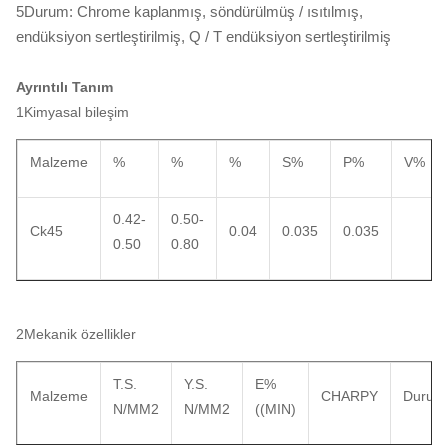
5Durum: Chrome kaplanmış, söndürülmüş / ısıtılmış,
endüksiyon sertleştirilmiş, Q / T endüksiyon sertleştirilmiş
Ayrıntılı Tanım
1Kimyasal bileşim
Malzeme
%
%
%
S%
P%
V%
0.42-
0.50-
Ck45
0.04
0.035
0.035
0.50
0.80
2Mekanik özellikler
T.S.
Y.S.
E%
Malzeme
CHARPY
Durum
N/MM2
N/MM2
((MIN)