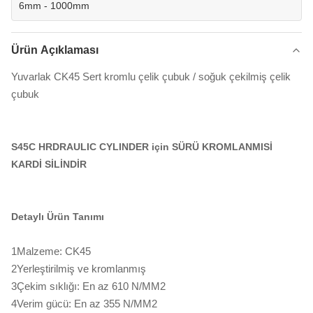
6mm - 1000mm
Ürün Açıklaması
Yuvarlak CK45 Sert kromlu çelik çubuk / soğuk çekilmiş çelik
çubuk
S45C HRDRAULIC CYLINDER için SÜRÜ KROMLANMISİ
KARDİ SİLİNDİR
Detaylı Ürün Tanımı
1Malzeme: CK45
2Yerleştirilmiş ve kromlanmış
3Çekim sıklığı: En az 610 N/MM2
4Verim gücü: En az 355 N/MM2