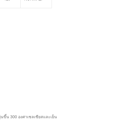
นขึ้น 300 องศาเซลเซียสและเย็น