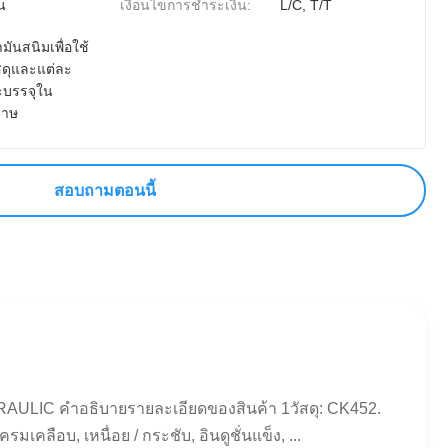
น
เงื่อนไขการชำระเงิน:
L/C, T/T
ำมันสนิมเพื่อใช้
ัสดุและแต่ละ
ะบรรจุใน
ดาษ
สอบถามตอนนี้
LIC คําอธิบายรายละเอียดของสินค้า 1วัสดุ: CK452.
ือบ, เหนื่อย / กระชับ, อินดูชั่นแข็ง, ...