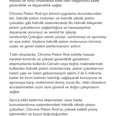
hassas ve zorlu ortamlarda kritik olan olağanüstü kalite,
güvenilirlik ve dayanıklılık sağlar.
Chrome Piston Rod için birincil uygulama durumlarından
biri, hidrolik piston motorları ve hidrolik silindir piston
çubukları gibi hidrolik sistemlerdedir.Bu hidrolik bileşenler
piston çubuklarının sağlamlığına ve hassasiyetine
dayanarak sorunsuz ve verimli bir işleyişi
sürdürürler.Çubuğun zemin yüzeyi, sürtünmeyi ve aşınmayı
en aza indirir, böylece hidrolik piston motorunun ömrünü
uzatır ve genel sistem performansını arttırır.
Tıbbi cihazlarda, Chrome Piston Rod sıklıkla hassas
hareket kontrolü ve yüksek güvenilirlik gerektiren
ekipmanlarda kullanılır.Cerrahi veya teşhis makinelerinde
kullanılan hidrolik piston motorlarında, piston çubuklarının
tutarlı çapı ve üstün galvanizasyon işlemi 3 ila 5 mikrone
kadar bir krom katman kalınlığı sağlayarak korozyona ve
aşınmaya karşı mükemmel direnç sunar.Bu, tıbbi cihazların
arızalanmadan uzun süre güvenli ve doğru çalışmasını
sağlar.
Ayrıca,tıbbi kaldırma ekipmanları veya hasta
konumlandırma sistemlerindeki hidrolik silindir piston
çubukları, Chrome Piston Rod'un yüksek kaliteli yüzey
işleminden ve boyut doğruluğundan