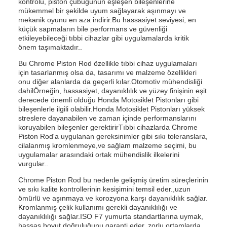
kontrolü, piston çubuğunun eşleşen bileşenlerine
mükemmel bir şekilde uyum sağlayarak aşınmayı ve
mekanik oyunu en aza indirir.Bu hassasiyet seviyesi, en
küçük sapmaların bile performans ve güvenliği
etkileyebileceği tıbbi cihazlar gibi uygulamalarda kritik
önem taşımaktadır..
Bu Chrome Piston Rod özellikle tıbbi cihaz uygulamaları
için tasarlanmış olsa da, tasarımı ve malzeme özellikleri
onu diğer alanlarda da geçerli kılar.Otomotiv mühendisliği
dahilÖrneğin, hassasiyet, dayanıklılık ve yüzey finişinin eşit
derecede önemli olduğu Honda Motosiklet Pistonları gibi
bileşenlerle ilgili olabilir.Honda Motosiklet Pistonları yüksek
streslere dayanabilen ve zaman içinde performanslarını
koruyabilen bileşenler gerektirirTıbbi cihazlarda Chrome
Piston Rod'a uygulanan gereksinimler gibi sıkı toleranslara,
cilalanmış kromlenmeye,ve sağlam malzeme seçimi, bu
uygulamalar arasındaki ortak mühendislik ilkelerini
vurgular..
Chrome Piston Rod bu nedenle gelişmiş üretim süreçlerinin
ve sıkı kalite kontrollerinin kesişimini temsil eder.,uzun
ömürlü ve aşınmaya ve korozyona karşı dayanıklılık sağlar.
Kromlanmış çelik kullanımı gerekli dayanıklılığı ve
dayanıklılığı sağlar.ISO F7 yumurta standartlarına uymak,
hassas boyut doğruluğunu garanti eder, zorlu ortamlarda