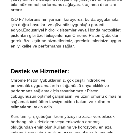
bile mükemmel performans sağlayarak aşınma direncini
arttırır.
ISO F7 toleransının yarısını koruyoruz, bu da uygulamalar
için doğru boyutları ve güvenilir uygunluğu garanti
ediyor.Endüstriyel hidrolik sistemler veya Honda motosiklet
pistonları gibi özel bileşenler için Chrome Piston Çubukları
gerek, özelleştirme hizmetlerimiz, gereksinimlerinize uygun
en iyi kalite ve performansı sağlar.
Destek ve Hizmetler:
Chrome Piston Çubuklarımız, çok çeşitli hidrolik ve
pnevmatik uygulamalarda olağanüstü dayanıklılık ve
performans sağlamak için tasarlanmıştır.Piston
çubuğunuzun optimal çalışmasını ve uzun ömürlü olmasını
sağlamak içinLütfen tavsiye edilen bakım ve kullanım
talimatlarını takip edin.
Kurulum için, çubuğun krom yüzeyine zarar verebilecek
herhangi bir kirleticiden veya enkazdan arınmış
olduğundan emin olun.Kullanımı ve korozyonu en aza
indirmek için çubuk malzemesi ve uygulama ile uyumlu