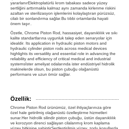
yararlanırElektroplatürlü krom tabakası sadece yüzey
sertliğini arttırmakla kalmaz aynı zamanda kirlenme riskini
azaltan ve sterilizasyon işlemlerini kolaylaştıran pürüzsüz,
cilalı bir sonlandırma sağlar.Bu tıbbi ortamlarda hayati
önem taşır..
Özetle, Chrome Piston Rod, hassasiyet, dayanıklılık ve sıkı
kalite standartlarına uygunluk talep eden senaryolar için
idealdir. Its application in hydraulic piston motors and
hydraulic cylinder piston rods across medical devices
highlights its versatility and essential role in advancing the
reliability and efficiency of critical medical and industrial
systemsİster ameliyat odalarında ister endüstriyel hidrolik
makinelerde olsun, bu piston çubuğu olağanüstü
performans ve uzun ömür sağlar.
Özellik:
Chrome Piston Rod ürünümüz, özel ihtiyaçlarınıza göre
özel hale getirilmiş olağanüstü özelleştirme hizmetleri
sunar.Her hidrolik silindir piston çubuğu, üstün dayanıklılık
ve korozyon direnci sağlayan cilalanmış krom kaplama
yüzey bitkisine sahiptirSertleştirilmiş yüzey, zorlu koşullarda