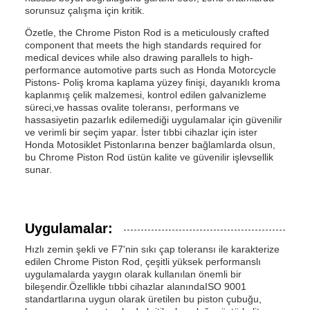
sorunsuz çalışma için kritik.
Özetle, the Chrome Piston Rod is a meticulously crafted
component that meets the high standards required for
medical devices while also drawing parallels to high-
performance automotive parts such as Honda Motorcycle
Pistons- Poliş kroma kaplama yüzey finişi, dayanıklı kroma
kaplanmış çelik malzemesi, kontrol edilen galvanizleme
süreci,ve hassas ovalite toleransı, performans ve
hassasiyetin pazarlık edilemediği uygulamalar için güvenilir
ve verimli bir seçim yapar. İster tıbbi cihazlar için ister
Honda Motosiklet Pistonlarına benzer bağlamlarda olsun,
bu Chrome Piston Rod üstün kalite ve güvenilir işlevsellik
sunar.
Uygulamalar:
Hızlı zemin şekli ve F7'nin sıkı çap toleransı ile karakterize
edilen Chrome Piston Rod, çeşitli yüksek performanslı
uygulamalarda yaygın olarak kullanılan önemli bir
bileşendir.Özellikle tıbbi cihazlar alanındaISO 9001
standartlarına uygun olarak üretilen bu piston çubuğu,