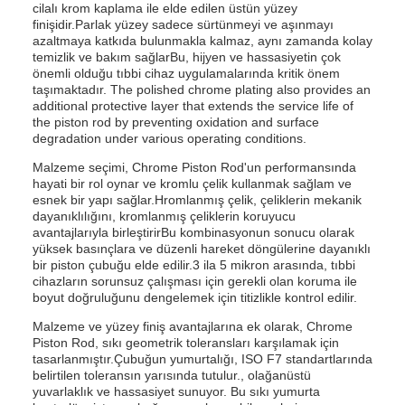
cilalı krom kaplama ile elde edilen üstün yüzey
finişidir.Parlak yüzey sadece sürtünmeyi ve aşınmayı
azaltmaya katkıda bulunmakla kalmaz, aynı zamanda kolay
temizlik ve bakım sağlarBu, hijyen ve hassasiyetin çok
önemli olduğu tıbbi cihaz uygulamalarında kritik önem
taşımaktadır. The polished chrome plating also provides an
additional protective layer that extends the service life of
the piston rod by preventing oxidation and surface
degradation under various operating conditions.
Malzeme seçimi, Chrome Piston Rod'un performansında
hayati bir rol oynar ve kromlu çelik kullanmak sağlam ve
esnek bir yapı sağlar.Hromlanmış çelik, çeliklerin mekanik
dayanıklılığını, kromlanmış çeliklerin koruyucu
avantajlarıyla birleştirirBu kombinasyonun sonucu olarak
yüksek basınçlara ve düzenli hareket döngülerine dayanıklı
bir piston çubuğu elde edilir.3 ila 5 mikron arasında, tıbbi
cihazların sorunsuz çalışması için gerekli olan koruma ile
boyut doğruluğunu dengelemek için titizlikle kontrol edilir.
Malzeme ve yüzey finiş avantajlarına ek olarak, Chrome
Piston Rod, sıkı geometrik toleransları karşılamak için
tasarlanmıştır.Çubuğun yumurtalığı, ISO F7 standartlarında
belirtilen toleransın yarısında tutulur., olağanüstü
yuvarlaklık ve hassasiyet sunuyor. Bu sıkı yumurta