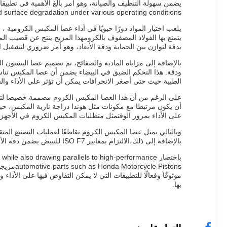
nd surface degradation under various operating conditions.
يلعب اختيار المواد دورًا حيويًا في أداء عصا المكبس الكرومية ، 
بدقة لتوازن بين الحماية ودقة الأبعاد، وهو أمر ضروري لتشغيل ا
ودقة. هذا التحكم الضيق في البيضاء يضمن أن عصا المكبس تناسب
الطبية حيث حتى أصغر الانحرافات يمكن أن تؤثر على الأداء وال
على الرغم من أن هذا العصا المكبس الكروم مصممة خصيصا لتطب
أن يكون مرتبطا مع مكونات مثل هوندا دراجة نارية المكبس، حيث 
على الأداء بمرور الوقتمثل متطلبات المكبس الكروم في الأجهزة ا
وبالتالي يمثل عصا المكبس الكروم تقاطعًا لعمليات التصنيع المت
بالإضافة إلى ذلك،الالتزام بمعايير ISO F7 للتبيض يضمن دقة الأبعاد الدقيقة، حاسمة للعمل السلس في البيئات المطالبة.
باختصار  also drawing parallels to high-performance
Pistons
موثوقًا وفعالًا للتطبيقات التي لا يمكن التفاوض فيها على الأ
بها.