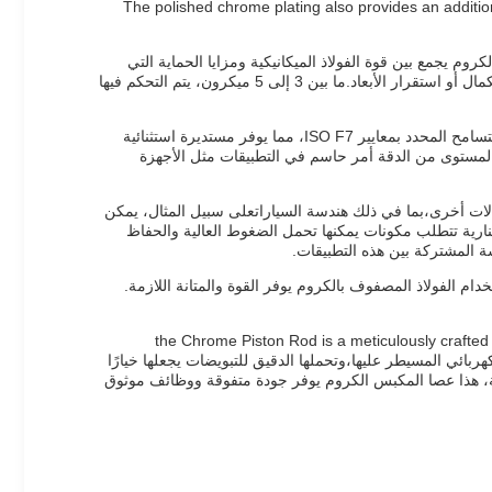
يقات الأجهزة الطبية حيث تكون النظافة والدقة حاسمة. The polished chrome plating also provides an additional protective layer that
كروم يجمع بين قوة الفولاذ الميكانيكية ومزايا الحماية التي
يتمتع بها الفولاذ المصفوف بالكرومهذا المزيج ينتج عن قضيب المكبس الذي يمكن أن يتحمل ضغوط عالية وتكرار دورات الحركة دون المساس بكمال أو استقرار الأبعاد.ما بين 3 إلى 5 ميكرون، يتم التحكم فيها
بالإضافة إلى مزاياه المادية والصفائح، تم تصميم عصا البستون الكروم لتلبية التسامح الهندسي الصارم.يتم الحفاظ على بيضية العصا عند نصف التسامح المحدد بمعايير ISO F7، مما يوفر مستديرة استثنائية
 المستوى من الدقة أمر حاسم في التطبيقات مثل الأجهزة
ات أخرى،بما في ذلك هندسة السياراتعلى سبيل المثال، يمكن
لنارية تتطلب مكونات يمكنها تحمل الضغوط العالية والحفاظ
سة المشتركة بين هذه التطبيقات.
ام الفولاذ المصفوف بالكروم يوفر القوة والمتانة اللازمة.
the Chrome Piston Rod is a meticulously crafted c
م، عملية التشغيل الكهربائي المسيطر عليها،وتحملها الدقيق للتبويضات يجعلها خيارًا
نارية، هذا عصا المكبس الكروم يوفر جودة متفوقة ووظائف موثوق