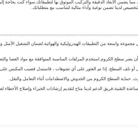
حن نحافظ على نسبة من التباين نصف معدل التسامح ISO F7، مما يضمن الأبعاد الدقيقة والتركيب الموثوق بها لتطبي
خصيص لدينا تضمن نوعية وأداء مثالية لتتناسب مع متطلباتك.
 مجموعة واسعة من التطبيقات الهيدروليكية والهوائية.لضمان التشغيل الأمث
ن يضر سطح الكروم.استخدم المزلقات المناسبة المتوافقة مع مواد العصا والتطبي
ل أو تلف السطح. إذا تم العثور على أي تشوهات ، فاستبدل قضيب المكبس على ا
ث. حماية السطح الكروم من الخدوش والاصطدامات أثناء التعامل والنقل.
عدة التقنية،فريق الدعم لدينا متاح لتقديم إرشادات الخبراء وإصلاح الأخطاء 