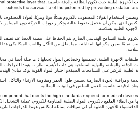
يضمن سهولة التنظيف والصيانة، وهو أمر بالغ الأهمية في تطب
extends the service life of the piston rod by preventing oxidation a
ويضمن استخدام الفولاذ المصفوف بالكروم هيكلًا قويًا ومرنًا.الفولاذ المصفوف بال
لأجهزة الطبية بسلاسة.
 تمامًا ضمن مكوناتها المقابلة ، مما يقلل من التآكل واللعب الميكانيكي.هذا
سلامة.
يقات الأجهزة الطبية، تصميمها وخصائص المواد تجعلها ذات صلة أيضا في مجال
الدقة، والمتانة، والنهاية السطحية هي ذات الأهمية.بطارات هوندا للدراجات ا
لطبية التركيز على التسامحات الضيقةو اختيار المواد القوية يؤكد مبادئ الهند
قدمة ومراقبة الجودة الصارمة.,يضمن طول العمر ومقاومة الارتداء والتآكل. استخد
omponent that meets the high standards required for medical devices while
automotive parts such as Honda Motorcycle مزيجها من الطلاء الملمع بالكروم، المواد الصلبة المقاومة للكرو
داء والدقةسواء للأجهزة الطبية أو في سياقات مماثلة لمكابس هوندا للدراجات ال