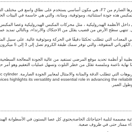
عصا البستون الكروم، التي تتميز بدقة شكل الأرض وتسامح قطرها الصارم من F7، هي مكون أساسي ي
خل الأنظمة الهيدروليكية ، مثل محركات المكبس الهيدروليكية وعصا المكبس ال
نتهي سطح الأرض من قضيب يقلل من الاحتكاك والارتداء، وبالتالي تمديد عمر 
في المعدات التي تتطلب تحكمًا دقيقًا في الحركة وموثوقية عالية. على سبيل ا
الجراحة أو التشخيص، قط
طبية أو أنظمة تحديد موقع المرضى تستفيد من عالية الجودة المعالجة السطحية 
ًا نهاية ناعمة وملمسة تقلل من خطر التلوث وتسهل عمليات التعقيم.وهو أمر حيو
باختصار ، فإن عصا المكبس الكرو
 وطول العمر.
ية مصممة لتلبية احتياجاتك الخاصةيحتوي كل عصا البستون في الأسطوانة اله
 أداء ممتاز حتى في ظروف صعبة.