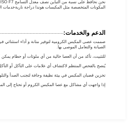
ن
المكونات المتخصصة مثل المكبسات هوندا دراجة ناريةخدمات الت
الدعم والخدمات:
صممت عصى المكبس الكرومية لتوفير متانة و أداء استثنائي في
الصيانة والتعامل الموصى بها.
للتثبيت، تأكد من أن العصا خالية من أي ملوثات أو حطام يمكن أ
يُنصح بالفحص المنتظم لاكتشاف أي علامات على التآكل أو التآك
تخزين قضبان المكبس في بيئة نظيفة وجافة لتجنب الصدأ والتلو
إذا واجهت أي مشاكل مع عصا المكبس الكروم أو تحتاج إلى المسا