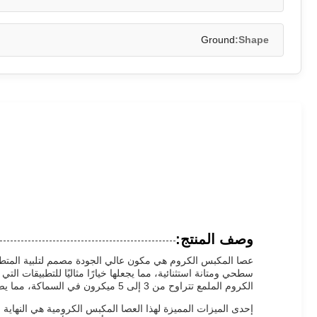
Ground
Shape:
وصف المنتج:
عصا المكبس الكروم هي مكون عالي الجودة مصمم لتلبية المتطلب
سطحي ومتانة استثنائية، مما يجعلها خيارًا مثاليًا للتطبيقات ا
الكروم الملمع تتراوح من 3 إلى 5 ميكرون في السماكة، مما يضمن مقاومة التآكل الممتازة، وممتازة خصائص الارتداء، وسطح جذابة بصريًا يقف أمام الاستخدام الصارم.
إحدى الميزات المميزة لهذا العصا المكبس الكرومية هي النهاية