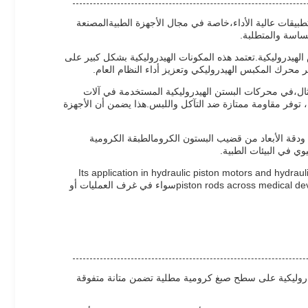
ستخدم على نطاق واسع في مختلف التطبيقات عالية الأداء،خاصة في مجال الأجهزة الطبيةالمصنعة
هيدروليكية.تعتمد هذه المكونات الهيدروليكية بشكل كبير على
محرك المكبس الهيدروليكي وتعزيز أداء النظام العام.
لمثال،في محركات البستن الهيدروليكية المستخدمة في آلات
ر عصى المكبس ثابت وعملية الغسيل الكهربائي المتفوقة، والتي توفر سمك طبقة الكروم تصل إلى 3 إلى 5 ميكرون، توفر مقاومة ممتازة ضد التآكل واللبس.هذا يضمن أن الأجهزة
ودقة الأبعاد من قضيب البستون الكرومالطبقة الكرومية
ي في البيئات الطبية.
م مناسبة بشكل مثالي للسيناريوهات التي تتطلب الدقة والمتانة والامتثال لمعايير الجودة الصارمة. Its application in hydraulic piston motors and hydraulic cylinder
piston rods across medical devices highlights its versatility and essential role in advancing the reliability and efficiency of critical medical and industrial systemsسواء في غرف العمليات أو
يدروليكية على سطح صبغ كرومية مطلية تضمن متانة متفوقة