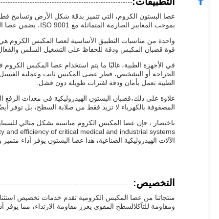
التطبيقات:
بموجب المعايير الصارمة المتماثلة مع ISO 9001، يضمن عصا المكبس هذه جودة استثنائية، وموثوقية، ومتانة، والتي هي حاسمة في البيئات الحساسة والمتطلبة.
واحدة من مناسبات التطبيق الأساسية لعصا المكبس الكروم هي دا
قوة قضبان المكبس ودقة للحفاظ على التشغيل السلس والفعال. ت
في الأجهزة الطبية، غالبًا ما يتم استخدام عصا المكبس الكروم 
الطبية تعمل بأمان ودقة لفترات طويلة دون فشل.
علاوة على ذلك،قضبان البستون الهيدروليكية في معدات الرفع ال
المصفوفة بالكهرباء لا تزيد فقط من صلابة السطح، بل توفر أيض
الآلات الهيدروليكية الصناعية، هذا عصا البستون يوفر أداء متميز
التخصيص:
منتجاتنا من عصا المكبس الكرومية تقدم خدمات تخصيص استثنائ
ومقاومة للتآكلالسطح المقوى يعزز مقاومة الارتداء، مما يوفر