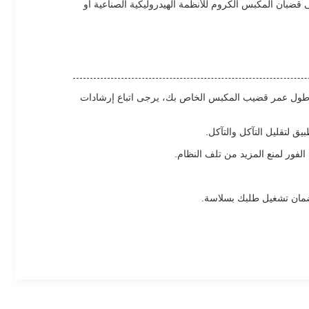
قاتك.سواء كنت بحاجة إلى قضبان المكبس الكروم للأنظمة الهيدروليكية الصناعية أو
ل وطول عمر قضيب المكبس الخاص بك، يرجى اتباع إرشادات
ق لتقليل التآكل والتآكل.
لفور لمنع المزيد من تلف النظام.
لضمان تشغيل طلبك بسلاسة.