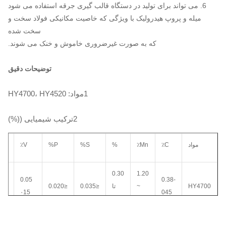
6. می تواند برای تولید در دستگاه قالب گیری جرقه استفاده می شود
میله و پروپ هیدرولیک با ویژگی که خاصیت مکانیکی فولاد سخت و
سخت شده
که به صورت غیرضروری خاموش و خنک می شوند.
توضیحات دقیق
1مواد: HY4700، HY4520
2ترکیب شیمیایی ((%)
مواد
C٪
Mn٪
%
S%
P%
V٪
0.30
1.20
0.05
0.38-
HY4700
~
تا
≤0.035
≤0.020
≤0.25
۰15
045
0.50
160