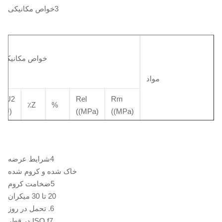
0.15
0.80
0.40
3خواص مکانیکی
≤0.25
≤0.15
≤0.035
≤0.035
~
~
~
HY4520
035
140
048
خواص مکانیکی
مواد
KU2
Rel
Rm
Z٪
%
((J)
((MPa)
((MPa)
900 -
Φ35 -
≥39
≥35
≥16
≥650
1100
Φ100
4شرایط عرضه
خاک شده و کروم شده
HY4700
>
5ضخامت کروم
850 -
≥39
≥35
≥16
≥600
Φ100 -
20 تا 30 میکران
950
Φ140
6. تحمل در روز
ISO f7 در قطر