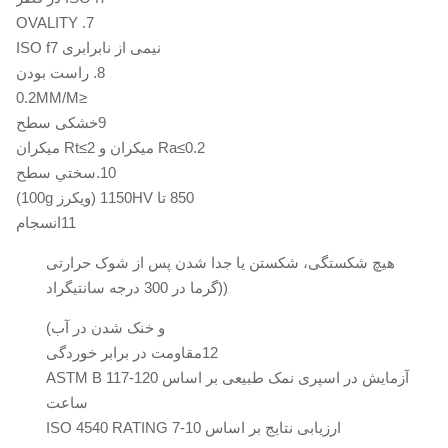
7. OVALITY
۷۵۰ -
Φ40 -
≥39
≥40
≥19
≥520
Φ100
۹۰۰
نیمی از نابرابری ISO f7
8. راست بودن
HY4520
≤0.2MM/M
۷۵۰ -
>Φ100
≥39
≥35
≥17
≥520
9خشکی سطح
۹۰۰
Φ140
Ra≤0.2 میکران و Rt≤2 میکران
10.سختي سطح
850 تا 1150HV (ویکرز 100g)
11انسجام
هیچ شکستگی، شکستن یا جدا شدن پس از شوک حرارتی
((گرما در 300 درجه سانتیگراد
و خنک شدن در آب)
12مقاومت در برابر خوردگی
آزمایش در اسپری نمک طبیعی بر اساس ASTM B 117-120
ساعت
ارزیابی نتایج بر اساس ISO 4540 RATING 7-10