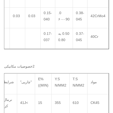
0.15-
0.
0.38-
0.03
0.03
42CrMo4
040
۶۰-۰90
045
0.37-
0.50 به
0.17-
40Cr
037
0.80
045
2خصوصیات مکانیکی
E%
Y.S
T.S
مواد
"چارپی"
شرایط
((MIN)
N/MM2
N/MM2
نرمال
>41J
15
355
610
CK45
کن