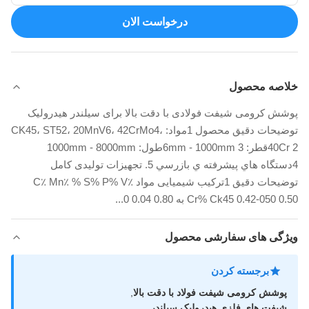
درخواست الان
خلاصه محصول
پوشش کرومی شیفت فولادی با دقت بالا برای سیلندر هیدرولیک
توضیحات دقیق محصول 1مواد: CK45، ST52، 20MnV6، 42CrMo4،
40Cr 2قطر: 6mm - 1000mm 3طول: 1000mm - 8000mm
4دستگاه هاي پيشرفته ي بازرسي 5. تجهیزات تولیدی کامل
توضیحات دقیق 1ترکیب شیمیایی مواد C٪ Mn٪ % S% P% V٪
Cr% Ck45 0.42-050 0.50 به 0.80 0.04 0...
ویژگی های سفارشی محصول
برجسته کردن
پوشش کرومی شیفت فولاد با دقت بالا
,
شیفت های فلزی هیدرولیک سیلندر