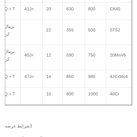
Q + T
>41J
20
630
800
CK45
نرمال
22
355
500
ST52
کن
نرمال
>40J
12
590
750
20MnV6
کن
Q + T
>47J
14
850
980
42CrMo4
Q + T
10
800
1000
40Cr
3شرایط عرضه