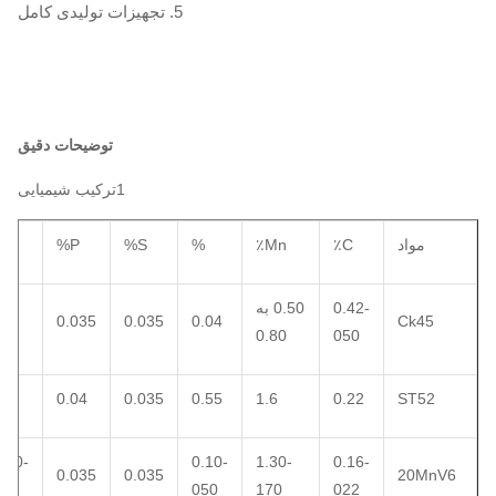
5. تجهیزات تولیدی کامل
توضیحات دقیق
1ترکیب شیمیایی
مواد
C٪
Mn٪
%
S%
P%
V٪
0.42-
0.50 به
0.035
0.035
0.04
Ck45
0.80
050
0.04
0.035
0.55
1.6
0.22
ST52
.10-
0.10-
1.30-
0.16-
0.035
0.035
20MnV6
020
050
170
022