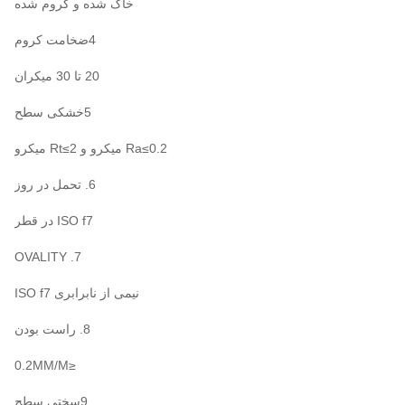
خاک شده و کروم شده
4ضخامت کروم
20 تا 30 میکران
5خشکی سطح
Ra≤0.2 میکرو و Rt≤2 میکرو
6. تحمل در روز
ISO f7 در قطر
7. OVALITY
نیمی از نابرابری ISO f7
8. راست بودن
≤0.2MM/M
9سختی سطح