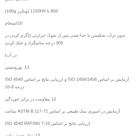
850 تا 1150HV (ویکرز 100g)
10انسجام
بدون ترک، شکستن یا جدا شدن پس از شوک حرارتی ((گرم کردن در
300 درجه سانتیگراد و خنک کردن
در آب)
11. پوروسيتي
آزمایش بر اساس ISO 1456/1458 و ارزیابی نتایج بر اساس ISO 4540
درجه 8-10
12 مقاومت در برابر خوردگی
آزمایش در اسپری نمک طبیعی بر اساس ASTM B 117-72 ساعت
ارزیابی نتایج بر اساس ISO 4540 RATING 7-10
13. توان جوش دادن