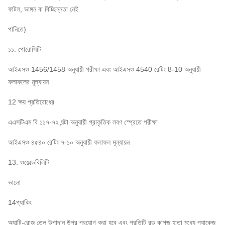
ফাটল, ভাঙ্গন বা বিচ্ছিন্নতা নেই
পানিতে)
১১. পোরোসিটি
আইএসও 1456/1458 অনুযায়ী পরীক্ষা এবং আইএসও 4540 রেটিং 8-10 অনুযায়ী
ফলাফলের মূল্যায়ন
12 ক্ষয় প্রতিরোধের
এএসটিএম বি ১১৭-৭২ ঘন্টা অনুযায়ী প্রাকৃতিক লবণ স্প্রেতে পরীক্ষা
আইএসও ৪৫৪০ রেটিং ৭-১০ অনুযায়ী ফলাফল মূল্যায়ন
13. ওয়েল্ডেবিলিটি
ভালো
14প্যাকিং
অ্যান্টি-রোজ তেল উপাদান উপর প্রয়োগ করা হবে এবং প্রতিটি রড কাগজ হাতা মধ্যে প্যাকেজ