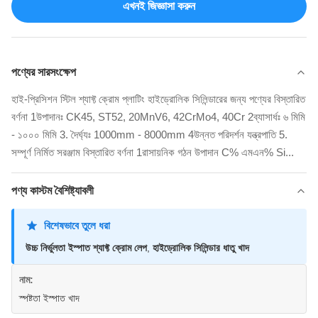
এখনই জিজ্ঞাসা করুন
পণ্যের সারসংক্ষেপ
হাই-প্রিসিশন স্টিল শ্যাফ্ট ক্রোম প্লাটিং হাইড্রোলিক সিলিন্ডারের জন্য পণ্যের বিস্তারিত
বর্ণনা 1উপাদানঃ CK45, ST52, 20MnV6, 42CrMo4, 40Cr 2ব্যাসার্ধঃ ৬ মিমি
- ১০০০ মিমি 3. দৈর্ঘ্যঃ 1000mm - 8000mm 4উন্নত পরিদর্শন যন্ত্রপাতি 5.
সম্পূর্ণ নির্মিত সরঞ্জাম বিস্তারিত বর্ণনা 1রাসায়নিক গঠন উপাদান C% এমএন% Si...
পণ্য কাস্টম বৈশিষ্ট্যাবলী
বিশেষভাবে তুলে ধরা
উচ্চ নির্ভুলতা ইস্পাত শ্যাফ্ট ক্রোম লেপ
,
হাইড্রোলিক সিলিন্ডার ধাতু খাদ
নাম:
স্পষ্টতা ইস্পাত খাদ