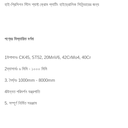
হাই-প্রিসিশন স্টিল শ্যাফ্ট ক্রোম প্লাটিং হাইড্রোলিক সিলিন্ডারের জন্য
পণ্যের বিস্তারিত বর্ণনা
1উপাদানঃ CK45, ST52, 20MnV6, 42CrMo4, 40Cr
2ব্যাসার্ধঃ ৬ মিমি - ১০০০ মিমি
3. দৈর্ঘ্যঃ 1000mm - 8000mm
4উন্নত পরিদর্শন যন্ত্রপাতি
5. সম্পূর্ণ নির্মিত সরঞ্জাম