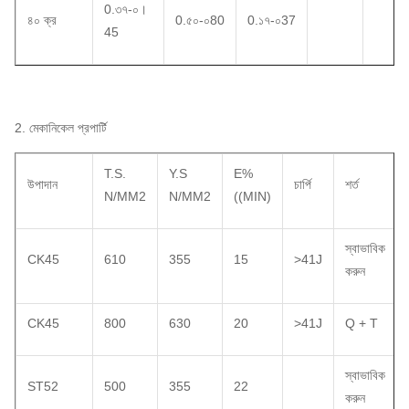
0.৩৭-০।
৪০ ক্র
0.৫০-০80
0.১৭-০37
45
2. মেকানিকেল প্রপার্টি
T.S.
Y.S
E%
উপাদান
চার্পি
শর্ত
N/MM2
N/MM2
((MIN)
স্বাভাবিক
CK45
610
355
15
>41J
করুন
CK45
800
630
20
>41J
Q + T
স্বাভাবিক
ST52
500
355
22
করুন