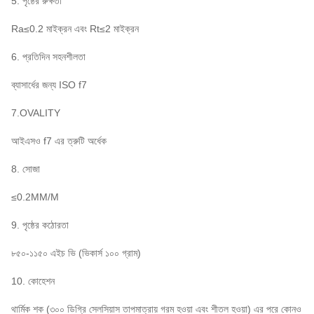
5. পৃষ্ঠের রুক্ষতা
Ra≤0.2 মাইক্রন এবং Rt≤2 মাইক্রন
6. প্রতিদিন সহনশীলতা
ব্যাসার্ধের জন্য ISO f7
7.OVALITY
আইএসও f7 এর ত্রুটি অর্ধেক
8. সোজা
≤0.2MM/M
9. পৃষ্ঠের কঠোরতা
৮৫০-১১৫০ এইচ ভি (ভিকার্স ১০০ গ্রাম)
10. কোহেশন
থার্মিক শক (৩০০ ডিগ্রি সেলসিয়াস তাপমাত্রায় গরম হওয়া এবং শীতল হওয়া) এর পরে কোনও