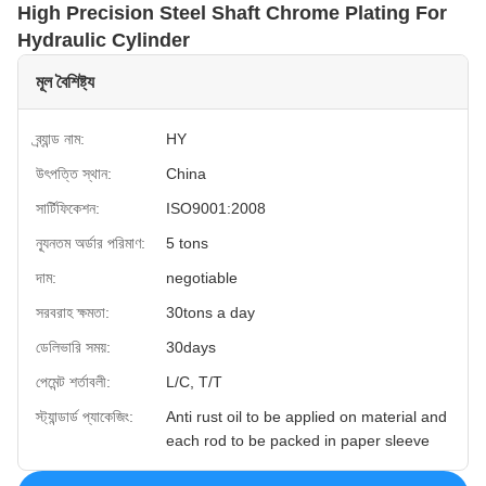
High Precision Steel Shaft Chrome Plating For
Hydraulic Cylinder
মূল বৈশিষ্ট্য
ব্র্যান্ড নাম:
HY
উৎপত্তি স্থান:
China
সার্টিফিকেশন:
ISO9001:2008
ন্যূনতম অর্ডার পরিমাণ:
5 tons
দাম:
negotiable
সরবরাহ ক্ষমতা:
30tons a day
ডেলিভারি সময়:
30days
পেমেন্ট শর্তাবলী:
L/C, T/T
স্ট্যান্ডার্ড প্যাকেজিং:
Anti rust oil to be applied on material and
each rod to be packed in paper sleeve