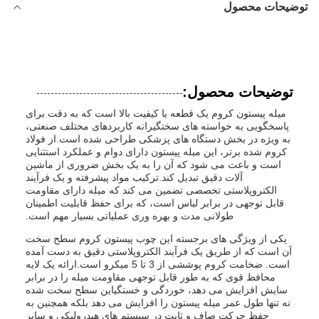
توضیحات محصول
توضیحات محصول:
میله پیستون کروم یک قطعه با کیفیت بالا است که به دقت برای
پاسخگویی به خواسته های سختگیرانه کاربردهای مختلف صنعتی،
به ویژه در بخش دستگاه های پزشکی طراحی شده است.از فولاد
کروم شده برتر، این میله پیستون دارای دوام و عملکرد استثنایی
است و باعث می شود که آن را به یک بخش ضروری از ماشین
آلات دقیق تبدیل کند.ترکیب مواد پیشرفته و یک فرآیند
الکتروپلاستی تخصصی تضمین می کند که میله دارای مقاومت
قابل توجهی در برابر لباس است، که برای حفظ قابلیت اطمینان
طولانی مدت و بهره وری عملیاتی بسیار مهم است.
یکی از ویژگی های برجسته این چوب پیستون کروم سطح سخت
آن است که از طریق یک فرآیند الکتروپلاستی دقیق به دست آمده
است. ضخامت کروم پوششی از 3 تا 5 میکرو است.ارائه یک لایه
محافظ قوی که به طور قابل توجهی مقاومت میله را در برابر
سایش افزایش می دهد، خوردگی و خستگیاین سطح سخت شده
نه تنها طول عمر میله پیستون را افزایش می دهد بلکه همچنین به
حفظ حرکت صاف و ثابت در سیستم های هیدرولیکی و سایر