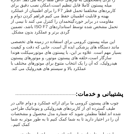
میله پیستون کاملا قابل تنظیم است،امکان نصب دقیق برای
کاربردهای مختلفما تحمل قطر F7 را برای اطمینان از عملکرد
بهینه و قابلیت اطمینان حفظ می کنیم.فراهم کردن دوام و
مقاومت در برابر خوردگیتخمدان را کنترل می کنند تا نیمی از
تحمل مشخص شده توسط استانداردهای ISO F7 باشد، تضمین
گردی برتر و عملکرد بدون مشکل.
این میله پیستون کرومی برای استفاده در زمینه های تخصصی
مانند دستگاه های پزشکی ایده آل است، جایی که دقت و کیفیت
بسیار مهم است. علاوه بر این، با پیستون های موتورسیکلت هوندا
سازگار است،حلقه های پیستون موتور، و موتورهای پیستون
هیدرولیک، که آن را یک انتخاب متنوع برای موتورهای مختلف با
عملکرد بالا و سیستم های هیدرولیک می کند.
پشتیبانی و خدمات:
چوب های پیستون کرومی ما برای ارائه عملکرد و دوام عالی در
طیف گسترده ای از کاربردهای هیدرولیکی و پنوماتیک طراحی
شده اند.لطفاً مطمئن شوید که شماره مدل محصول و مشخصات
آن را در اختیار دارید تا به شما کمک کنیم تا به طور موثر به شما
کمک کنیم..