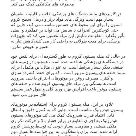
مجموعه های مکانیکی کمک می کند.
در کاربردهای مانند دستگاه های پزشکی، دقت و قابلیت اطمینان
بسیار مهم است.ویژگی های مواد برتر و درمان سطح کروم
استون را برای این محیط های حساس مناسب می کند، جایی که
حتی کوچکترین انحراف یا سایش می تواند بر عملکرد و ایمنی
تأثیر بگذارد. مقاومت سایش این میله تضمین می کند که تجهیزات
پزشکی برای مدت طولانی به راحتی کار می کنند،کاهش نیاز به
تعمیر و تعویض مکرر.
در حالی که میله پیستون کروم به طور گسترده ای برای نقش خود
در دستگاه های پزشکی شناخته شده است، همچنین در زمینه های
صنعتی دیگر بسیار مرتبط است. به عنوان مثال،این مکمل اجزای
مانند حلقه های پیستون موتور است.، که برای حفظ فشرده سازی
و کنترل مصرف روغن در موتورهای احتراق داخلی ضروری
است.همبستگی بین میله های پیستون کروم شده و حلقه های
پیستون موتور باعث افزایش بهره وری کلی و طول عمر سیستم
های موتور می شود.
علاوه بر این، میله پیستون کروم برای استفاده در موتورهای
پیستون هیدرولیک مناسب است، جایی که به کنترل دقیق و انتقال
قابل اعتماد قدرت هیدرولیک کمک می کند.موتورهای پیستون
هیدرولیک به اجزای مقاوم در برابر فشار بالا و حرکت تکراری
متکی هستند، و مقاومت بسیار خوبی که توسط پوشش کروم
ارائه شده است برای پاسخگویی به این خواسته ها بسیار مهم