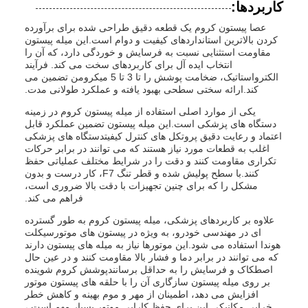
کاربردها:
عصا پیستون کروم یک قطعه دقیق طراحی شده برای برآورده
کردن بالاترین استانداردهای کیفیت و دوام است.این میله پیستون
مقاومت استثنایی نسبت به فرسایش و خوردگی دارد، که آن را
انتخاب ایده آل برای کاربردهای سخت می کند. فرآیند
الکترواستاتیک، ضخامت پوشش را تا 3 تا 5 میکرومن تضمین می
کند.ارائه سختی سطحی بهبود یافته و عملکرد طولانی مدت.
یکی از موارد اصلی استفاده از میله پیستون کروم در زمینه
دستگاه های پزشکی است.این میله پیستون تضمین عملکرد قابل
اعتماد و رعایت دقیق پروتکل های کنترل کیفیتدستگاه های پزشکی
اغلب به قطعات مورد نیاز هستند که می توانند در برابر حرکات
تکراری مقاومت کنند و دقت را در شرایط مختلف عملیاتی حفظ
کنند.با سطح پولیش شده و قطر تنگ F7، کار درست و بدون
مشکل را که برای چنین تجهیزات با دقت بالا ضروری است،
فراهم می کند.
علاوه بر کاربردهای پزشکی، میله پیستون کروم به طور گسترده
ای در مهندسی خودرو، به ویژه در پیستون های موتورسیکلت
هوندا استفاده می شود.این موتورها نیاز به میله های پیستون دارند
که می توانند در برابر دما و فشار بالا مقاومت کنند و در عین حال
اصطکاک و فرسایش را به حداقل برسانندپوشش کروم شوینده
بر روی میله پیستون سازگاری آن را با حلقه های پیستون موتور
افزایش می دهد، اطمینان از مهر و موم بهینه و کاهش خطر
خرابی مکانیکی.این برای حفظ کارایی موتور بسیار مهم است.،