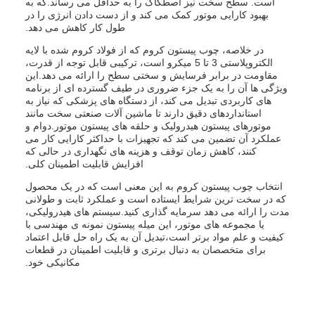
است. سطح سخت نیز اصطکاک را به حداقل می رساند.که به
بهبود کارایی موتور کمک می کند و از دست دادن انرژی را در
طول کار کاهش می دهد.
در خلاصه، چوب پیستون کروم که از فولاد کروم شده با لایه
الکتروپلاستی 3 تا 5 میکرو است، ترکیبی قابل توجه از قدرت،
مقاومت در برابر فرسایش و سختی سطح را ارائه می دهد.این
ویژگی ها آن را به یک جزء ضروری در طیف گسترده ای از برنامه
های کاربردی تبدیل می کند، از دستگاه های پزشکی که نیاز به
استانداردهای دقیق دارند تا ماشین آلات صنعتی سخت مانند
موتورهای پیستون هیدرولیک و حلقه های پیستون موتور.دوام و
عملکرد آن تضمین می کند که تجهیزات با حداکثر کارایی کار می
کنند، کاهش زمان توقف و هزینه های نگهداری در حالی که
افزایش قابلیت اطمینان کلی.
انتخاب چوب پیستون کروم به این معنی است که در یک محصول
که در سخت ترین شرایط ایستاده است و عملکرد ثابت و طولانی
مدت را ارائه می دهد سرمایه گذاری کنید.سیستم های هیدرولیکی،
یا مجموعه های موتور، این میله پیستون نمونه ی مهندسی با
کیفیت و علم مواد برتر است،تبدیل آن به یک راه حل قابل اعتماد
برای متخصصان به دنبال برتری و قابلیت اطمینان در قطعات
مکانیکی خود.