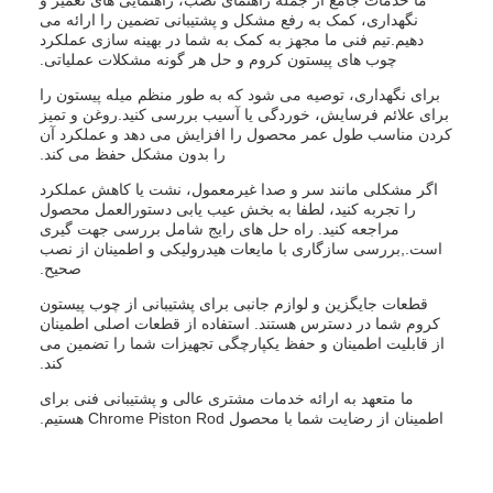
ما خدمات جامع از جمله راهنمای نصب، راهنمایی های تعمیر و
نگهداری، کمک به رفع مشکل و پشتیبانی تضمین را ارائه می
دهیم.تیم فنی ما مجهز به کمک به شما در بهینه سازی عملکرد
چوب های پیستون کروم و حل هر گونه مشکلات عملیاتی.
برای نگهداری، توصیه می شود که به طور منظم میله پیستون را
برای علائم فرسایش، خوردگی یا آسیب بررسی کنید.روغن و تمیز
کردن مناسب طول عمر محصول را افزایش می دهد و عملکرد آن
را بدون مشکل حفظ می کند.
اگر مشکلی مانند سر و صدا غیرمعمول، نشت یا کاهش عملکرد
را تجربه کنید، لطفا به بخش عیب یابی دستورالعمل محصول
مراجعه کنید. راه حل های رایج شامل بررسی جهت گیری
است.,بررسی سازگاری با مایعات هیدرولیکی و اطمینان از نصب
صحیح.
قطعات جایگزین و لوازم جانبی برای پشتیبانی از چوب پیستون
کروم شما در دسترس هستند. استفاده از قطعات اصلی اطمینان
از قابلیت اطمینان و حفظ یکپارچگی تجهیزات شما را تضمین می
کند.
ما متعهد به ارائه خدمات مشتری عالی و پشتیبانی فنی برای
اطمینان از رضایت شما با محصول Chrome Piston Rod هستیم.