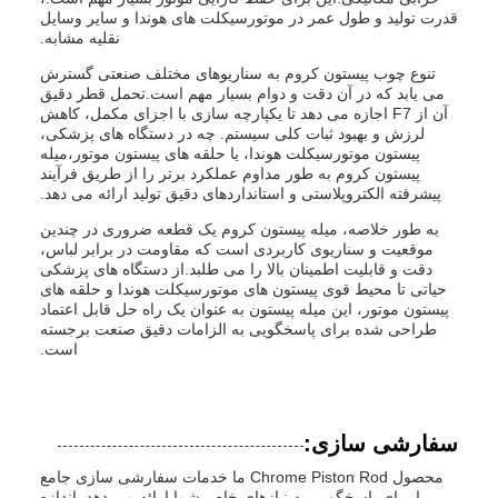
قدرت تولید و طول عمر در موتورسیکلت های هوندا و سایر وسایل
نقلیه مشابه.
تنوع چوب پیستون کروم به سناریوهای مختلف صنعتی گسترش
می یابد که در آن دقت و دوام بسیار مهم است.تحمل قطر دقیق
آن از F7 اجازه می دهد تا یکپارچه سازی با اجزای مکمل، کاهش
لرزش و بهبود ثبات کلی سیستم. چه در دستگاه های پزشکی،
پیستون موتورسیکلت هوندا، یا حلقه های پیستون موتور،میله
پیستون کروم به طور مداوم عملکرد برتر را از طریق فرآیند
پیشرفته الکتروپلاستی و استانداردهای دقیق تولید ارائه می دهد.
به طور خلاصه، میله پیستون کروم یک قطعه ضروری در چندین
موقعیت و سناریوی کاربردی است که مقاومت در برابر لباس،
دقت و قابلیت اطمینان بالا را می طلبد.از دستگاه های پزشکی
حیاتی تا محیط قوی پیستون های موتورسیکلت هوندا و حلقه های
پیستون موتور، این میله پیستون به عنوان یک راه حل قابل اعتماد
طراحی شده برای پاسخگویی به الزامات دقیق صنعت برجسته
است.
سفارشی سازی:
محصول Chrome Piston Rod ما خدمات سفارشی سازی جامع
را برای پاسخگویی به نیازهای خاص شما ارائه می دهد. اندازه