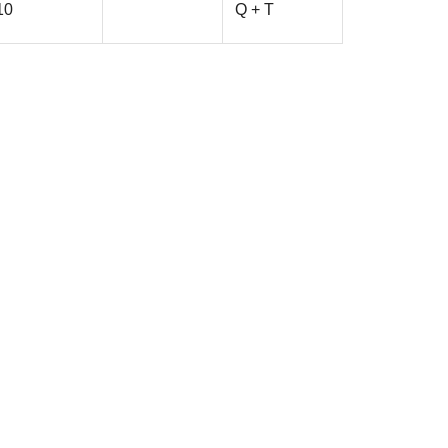
10
Q + T