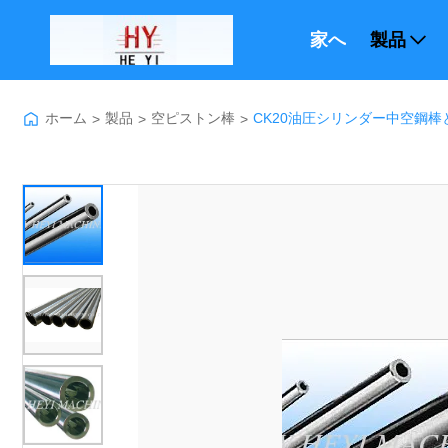
家へ
製品
ホーム
製品
空ピストン棒
CK20油圧シリンダー中空鋼
>
>
>