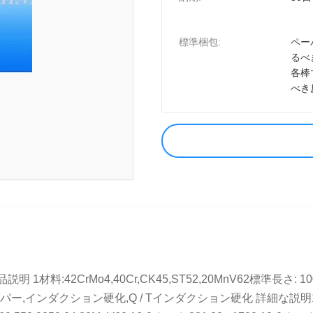
標準梱包:
ペー
るべ
各棒
べき
2CrMo4,40Cr,CK45,ST52,20MnV62標準長さ: 1000m
ー,インダクション硬化,Q / Tインダクション硬化 詳細な説明1化学