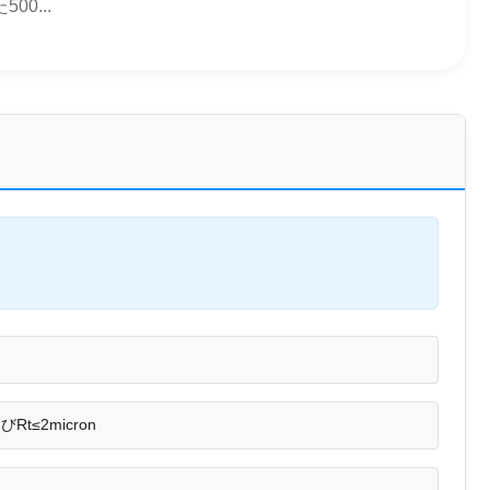
500...
びRt≤2micron