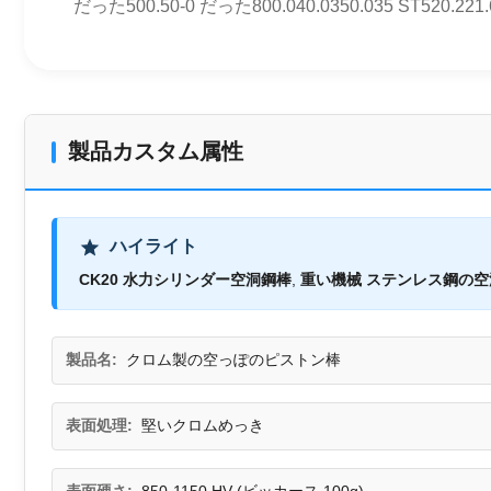
だった500.50-0 だった800.040.0350.035 ST520.221.6
製品カスタム属性
ハイライト
CK20 水力シリンダー空洞鋼棒
,
重い機械 ステンレス鋼の空
製品名:
クロム製の空っぽのピストン棒
表面処理:
堅いクロムめっき