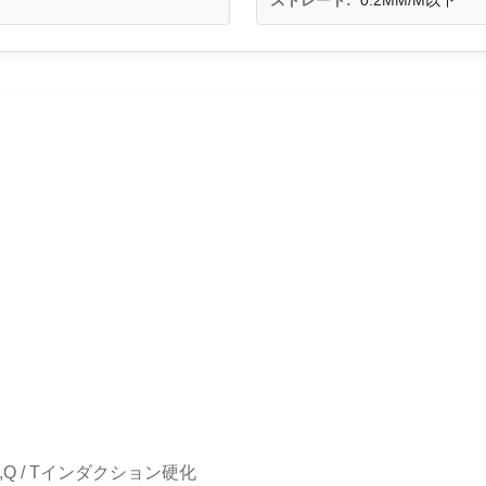
ストレート:
0.2MM/M以下
Q / Tインダクション硬化