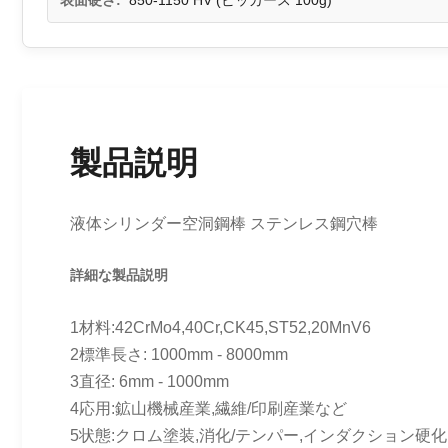
表面硬さ:
850-1150 HV (ビッカース 100g)
製品説明
液体シリンダー空洞鋼棒 ステンレス鋼穴棒
詳細な製品説明
1材料:42CrMo4,40Cr,CK45,ST52,20MnV6
2標準長さ: 1000mm - 8000mm
3直径: 6mm - 1000mm
4応用:鉱山機械産業,繊維/印刷産業など
5状態:クロム塗装,消化/テンパー,インダクション硬化,