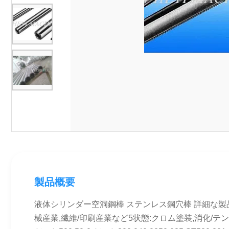
製品概要
液体シリンダー空洞鋼棒 ステンレス鋼穴棒 詳細な製品説明 1材料:4
械産業,繊維/印刷産業など5状態:クロム塗装,消化/テンパ