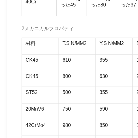
40Cr
った45
った80
った37
2メカニカルプロパティ
材料
T.S N/MM2
Y.S N/MM2
CK45
610
355
CK45
800
630
ST52
500
355
20MnV6
750
590
42CrMo4
980
850