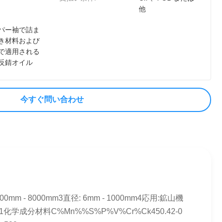
他
パー袖で詰ま
き材料および
で適用される
反錆オイル
今すぐ問い合わせ
m - 8000mm3直径: 6mm - 1000mm4応用:鉱山機
成分材料C%Mn%%S%P%V%Cr%Ck450.42-0