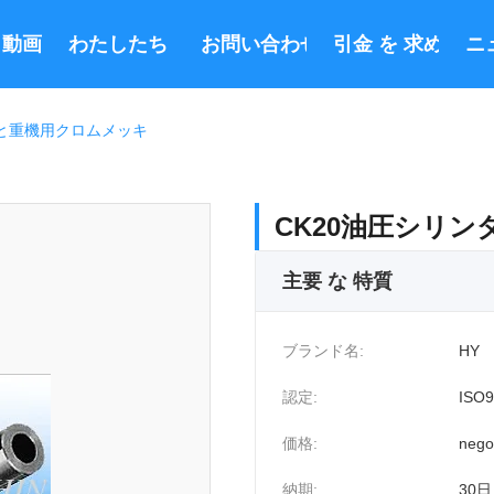
動画
わたしたち に つい て
お問い合わせ
引金 を 求め て 
ニ
棒と重機用クロムメッキ
CK20油圧シリ
主要 な 特質
ブランド名:
HY
認定:
ISO9
価格:
nego
納期:
30日