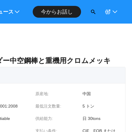
ください
ュース
今からお話し
ンダー中空鋼棒と重機用クロムメッキ
原産地:
中国
001:2008
最低注文数量:
5 トン
tiable
供給能力:
日 30tons
支払い条件:
CIF、FOB または