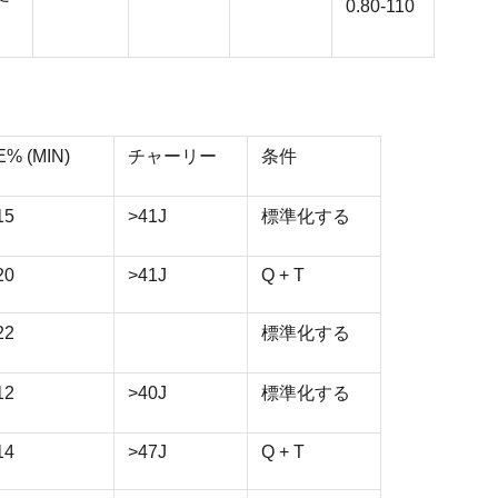
0.80-110
E% (MIN)
チャーリー
条件
15
>41J
標準化する
20
>41J
Q + T
22
標準化する
12
>40J
標準化する
14
>47J
Q + T