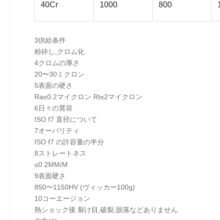
40Cr
1000
800
3供給条件
粉砕し,クロム化
4クロムの厚さ
20〜30ミクロン
5表面の硬さ
Ra≤0.2マイクロン Rt≤2マイクロン
6日々の寛容
ISO f7 直径について
7オーバリティ
ISO f7 の許容量の半分
8ストレートネス
≤0.2MM/M
9表面硬さ
850〜1150HV (ヴィッカー100g)
10コーエージョン
熱ショック後 裂け目,破裂,脱落などありません.