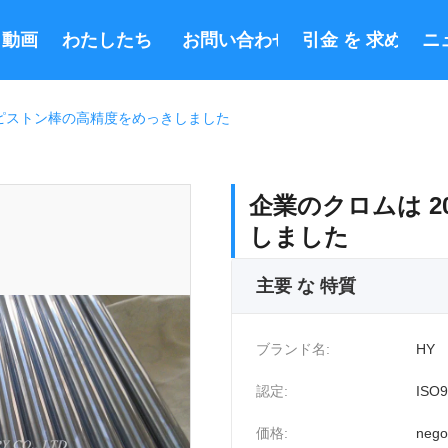
動画
わたしたち に つい て
お問い合わせ
引金 を 求め て 
ニ
 とピストン棒の高精度をめっきしました
企業のクロムは 2
しました
主要 な 特質
ブランド名:
HY
認定:
ISO9
価格:
nego