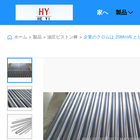
家へ
製品
ホーム
製品
油圧ピストン棒
企業のクロムは 20MnV6
>
>
>