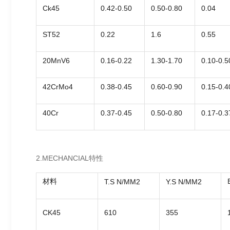
Ck45
0.42-0.50
0.50-0.80
0.04
ST52
0.22
1.6
0.55
20MnV6
0.16-0.22
1.30-1.70
0.10-0.5
42CrMo4
0.38-0.45
0.60-0.90
0.15-0.4
40Cr
0.37-0.45
0.50-0.80
0.17-0.3
2.MECHANCIAL特性
材料
T.S N/MM2
Y.S N/MM2
CK45
610
355