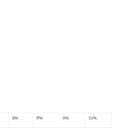
S%
P%
V%
Cr%