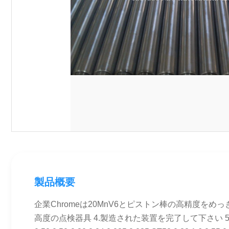
製品概要
企業Chromeは20MnV6とピストン棒の高精度をめっきし
高度の点検器具 4.製造された装置を完了して下さい 5.適用: 