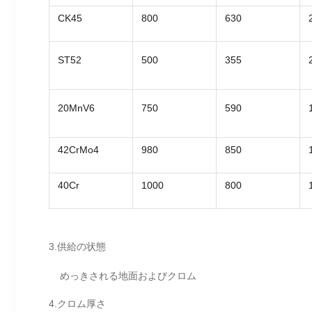
CK45
800
630
ST52
500
355
20MnV6
750
590
42CrMo4
980
850
40Cr
1000
800
3.供給の状態
めっきされる地面およびクロム
4.クロム厚さ