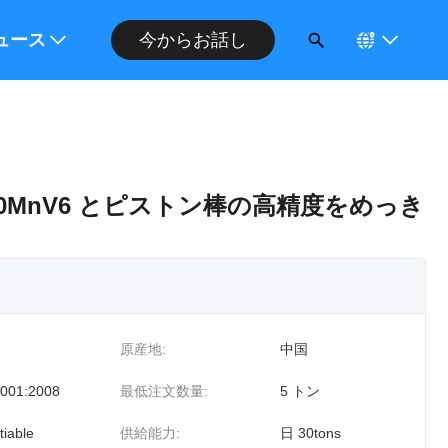
ください
ュース
今からお話し
0MnV6 とピストン棒の高精度をめっき
原産地:
中国
001:2008
最低注文数量:
5 トン
tiable
供給能力:
日 30tons