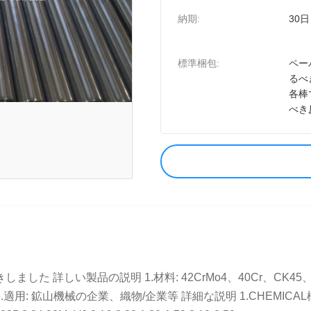
納期:
30日
標準梱包:
ペー
るべ
各棒
べき
ました 詳しい製品の説明 1.材料: 42CrMo4、40Cr、CK45、
鉱山機械の企業、織物/企業等 詳細な説明 1.CHEMICAL構成 材料 C%