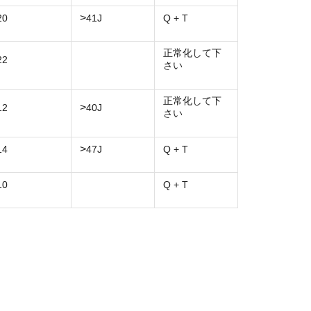
>
20
41J
Q + T
正常化して下
22
さい
正常化して下
>
12
40J
さい
>
14
47J
Q + T
10
Q + T