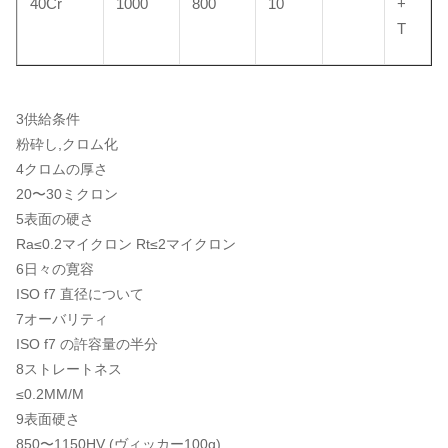
40Cr
1000
800
10
+
T
3供給条件
粉砕し,クロム化
4クロムの厚さ
20〜30ミクロン
5表面の硬さ
Ra≤0.2マイクロン Rt≤2マイクロン
6日々の寛容
ISO f7 直径について
7オーバリティ
ISO f7 の許容量の半分
8ストレートネス
≤0.2MM/M
9表面硬さ
850〜1150HV (ヴィッカー100g)