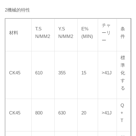
2機械的特性
チャ
T.S
Y.S
E%
条
材料
ーリ
N/MM2
N/MM2
(MIN)
件
ー
標
準
CK45
610
355
15
>41J
化
す
る
Q
CK45
800
630
20
>41J
+
T