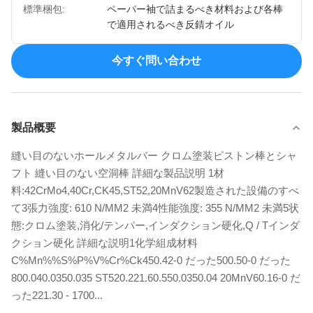
標準梱包:
ペーパー袖で詰まるべき材料および各棒
で適用されるべき反錆オイル
今すぐ問い合わせ
製品概要
縫い目のないホールメタルバー クロム塗装ピストン棒とシャ
フト 縫い目のない空洞棒 詳細な製品説明 1材
料:42CrMo4,40Cr,CK45,ST52,20MnV62製造された設備のすべ
て3張力強度: 610 N/MM2 未満4性能強度: 355 N/MM2 未満5状
態:クロム塗装,消化/テンパー,インダクション硬化,Q / Tインダ
クション硬化 詳細な説明1化学組成材料
C%Mn%%S%P%V%Cr%Ck450.42-0 だった500.50-0 だった
800.040.0350.035 ST520.221.60.550.0350.04 20MnV60.16-0 だ
った221.30 - 1700...