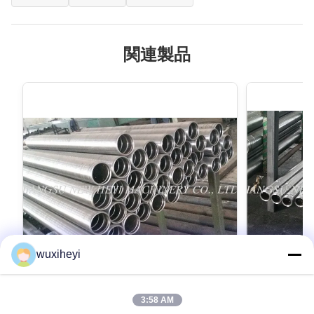
関連製品
wuxiheyi
3:58 AM
CK45 シームレスホールメタルスティッ
水圧シリンダ