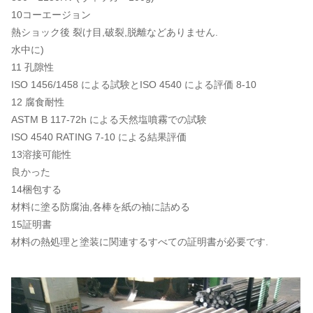
10コーエージョン
熱ショック後 裂け目,破裂,脱離などありません.
水中に)
11 孔隙性
ISO 1456/1458 による試験とISO 4540 による評価 8-10
12 腐食耐性
ASTM B 117-72h による天然塩噴霧での試験
ISO 4540 RATING 7-10 による結果評価
13溶接可能性
良かった
14梱包する
材料に塗る防腐油,各棒を紙の袖に詰める
15証明書
材料の熱処理と塗装に関連するすべての証明書が必要です.