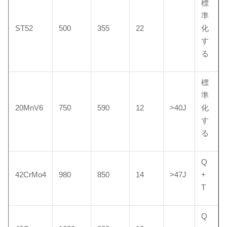
標
準
ST52
500
355
22
化
す
る
標
準
20MnV6
750
590
12
>40J
化
す
る
Q
42CrMo4
980
850
14
>47J
+
T
Q