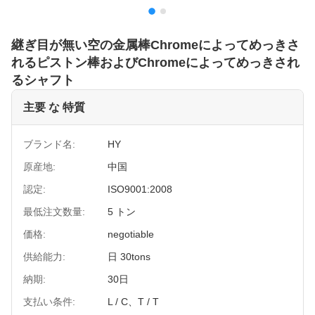
継ぎ目が無い空の金属棒Chromeによってめっきさ
れるピストン棒およびChromeによってめっきされ
るシャフト
主要 な 特質
ブランド名:
HY
原産地:
中国
認定:
ISO9001:2008
最低注文数量:
5 トン
価格:
negotiable
供給能力:
日 30tons
納期:
30日
支払い条件:
L / C、T / T