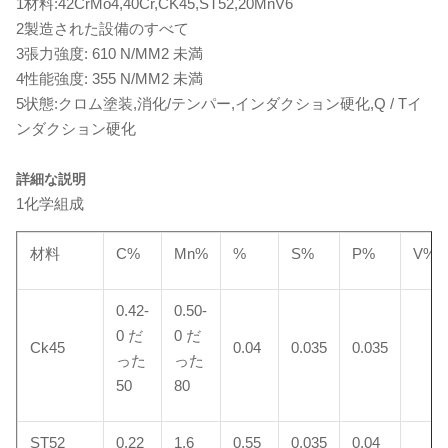
1材料:42CrMo4,40Cr,CK45,ST52,20MnV6
2製造された設備のすべて
3張力強度: 610 N/MM2 未満
4性能強度: 355 N/MM2 未満
5状態:クロム塗装,消化/テンパー,インダクション硬化,Q / Tイ
ンダクション硬化
詳細な説明
1化学組成
材料
C%
Mn%
%
S%
P%
V%
0.42-
0.50-
0 だ
0 だ
Ck45
0.04
0.035
0.035
った
った
50
80
ST52
0.22
1.6
0.55
0.035
0.04