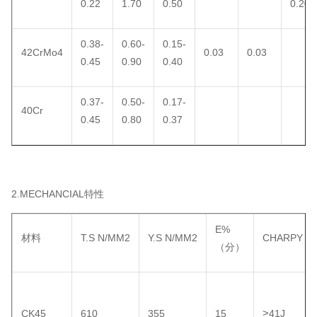
0.22
1.70
0.50
0.20
0.38-
0.60-
0.15-
42CrMo4
0.03
0.03
0.45
0.90
0.40
0.37-
0.50-
0.17-
40Cr
0.45
0.80
0.37
2.MECHANCIAL特性
E%
材料
T.S N/MM2
Y.S N/MM2
CHARPY
（分）
>
CK45
610
355
15
41J