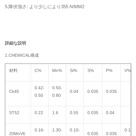
5.降伏強さ: より少しにより355 N/MM2
詳細な説明
1.CHEMICAL構成
材料
C%
Mn%
Si%
S%
P%
V%
0.42-
0.50-
Ck45
0.04
0.035
0.035
0.50
0.80
ST52
0.22
1.6
0.55
0.035
0.04
0.16-
1.30-
0.10-
0.10-
20MnV6
0.035
0.035