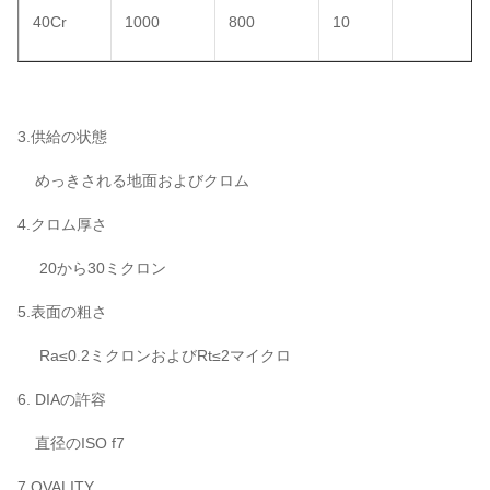
40Cr
1000
800
10
3.供給の状態
めっきされる地面およびクロム
4.クロム厚さ
20から30ミクロン
5.表面の粗さ
Ra≤0.2ミクロンおよびRt≤2マイクロ
6. DIAの許容
直径のISO f7
7.OVALITY