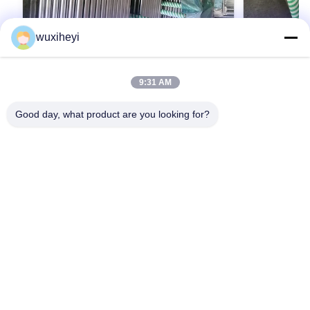
wuxiheyi
9:31 AM
CK45 ステンレス鋼棒は/油圧機械のため
癒やされる
の棒を和らげました
1000mm -
Good day, what product are you looking for?
CK45 Stainless Steel Rod / Tempered Rod For
40Cr, 42CrMo
Hydraulic Machine Detailed Product Description
/ Tempered L
1. Material: CK45, ST52, 20MnV6, 42CrMo4,
Product Descri
40Cr 2. ISO9001:2008 3. Advanced inspection
最高 の 価格 を 入手 する
20MnV6, 42CrM
最高
apparatus 4. Complete manufactured equipment
Not less than 
5. Condition: Chrome plated, Quenched /
less than 355
Tempered, Induction hardened, Q / T Induction
equipment 5. 
hardened Detailed Description 1.CHEMICAL
industry, texti
COMPOSITION Material C% Mn% Si% S% P%
Detailed Desc
V% Cr% Ck45 0.42-0.50 0.50-0.80 0.04 0.035
COMPOSITION
0.035 ST52 0.22 1.6 0.55 0.035 0.04 20MnV6
V% Cr% Ck45 0
0.16-0
0.035
家へ
製品
動画
わたしたち に つい て
工場見学
品質管理
お問い合わせ
引金 を 求め て ください
ニュース