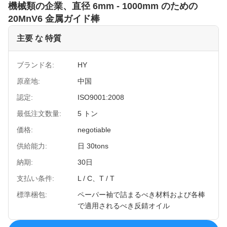
機械類の企業、直径 6mm - 1000mm のための
20MnV6 金属ガイド棒
主要 な 特質
ブランド名:
HY
原産地:
中国
認定:
ISO9001:2008
最低注文数量:
5 トン
価格:
negotiable
供給能力:
日 30tons
納期:
30日
支払い条件:
L / C、T / T
標準梱包:
ペーパー袖で詰まるべき材料および各棒
で適用されるべき反錆オイル