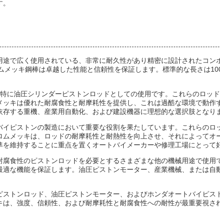
す。
途で広く使用されている、非常に耐久性があり精密に設計されたコンポー
ロムメッキ鋼棒は卓越した性能と信頼性を保証します。標準的な長さは100
、特に油圧シリンダーピストンロッドとしての使用です。これらのロッ
メッキは優れた耐腐食性と耐摩耗性を提供し、これは過酷な環境で動作
依存する重機、産業用自動化、および建設機器に理想的な選択肢となり
バイピストンの製造において重要な役割を果たしています。これらのロ
ロムメッキは、ロッドの耐摩耗性と耐熱性を向上させ、それによってオ
準を維持することに重点を置くオートバイメーカーや修理工場にとって
腐食性のピストンロッドを必要とするさまざまな他の機械用途で使用でき
最適な機能を保証します。油圧ピストンモーター、産業機械、または自
ピストンロッド、油圧ピストンモーター、およびホンダオートバイピス
キは、強度、信頼性、および耐摩耗性と耐腐食性への耐性が最重要視さ