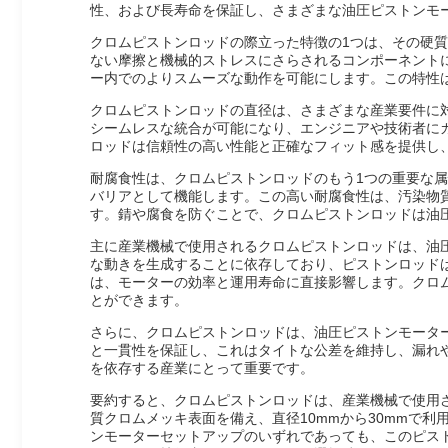
性、および長寿命を保証し、さまざまな油圧ピストンモ
クロムピストンロッドの際立った特徴の1つは、その硬
ない摩擦と機械的ストレスにさらされるコンポーネント
ー内でのよりスムーズな動作を可能にします。この特性
クロムピストンロッドの直径は、さまざまな産業要件に対
シームレスな統合が可能になり、エンジニアや技術者に
ロッドは信頼性の高い性能と正確なフィット感を提供し
耐腐食性は、クロムピストンロッドのもう1つの重要な
バリアとして機能します。この高い耐腐食性は、汚染物
す。錆や腐食を防ぐことで、クロムピストンロッドは油
主に産業機械で使用されるクロムピストンロッドは、油
な動きを生成することに依存しており、ピストンロッド
は、モーターの効率と運用寿命に直接影響します。クロ
とができます。
さらに、クロムピストンロッドは、油圧ピストンモータ
と一貫性を保証し、これはタイトな公差を維持し、漏れ
を依存する産業にとって重要です。
要約すると、クロムピストンロッドは、産業機械で使用
質クロムメッキ表面を備え、直径10mmから30mmで
ンモーターセットアップのいずれであっても、このピス