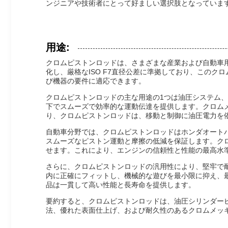
ンジニアや技術者にとって好ましい選択肢となっていま
用途:
クロムピストンロッドは、さまざまな産業および自動車用
化し、厳格なISO F7直径公差に準拠しており、このク
び機器の要件に適応できます。
クロムピストンロッドの主な用途の1つは油圧システム
下でスムーズで効率的な運動伝達を提供します。クロム
り、クロムピストンロッドは、移動と制御に油圧電力を
自動車分野では、クロムピストンロッドはホンダオート
スムーズなピストン運動と摩擦の低減を保証します。ク
せます。これにより、エンジンの信頼性と性能の最高水
さらに、クロムピストンロッドの汎用性により、堅牢で耐
内に正確にフィットし、機械的な遊びを最小限に抑え、
品は一貫して高い性能と長寿命を提供します。
要約すると、クロムピストンロッドは、油圧シリンダー
法、優れた表面仕上げ、および耐久性のあるクロムメッ