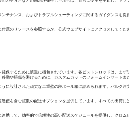
表面の不具合などの問題が発生した場合は、直ちに使用を中止し、トラ
メンテナンス、およびトラブルシューティングに関するガイダンスを提
に付属のリソースを参照するか、公式ウェブサイトにアクセスしてくだ
を確保するために慎重に梱包されています。各ピストンロッドは、まず
、移動や損傷を避けるために、カスタムカットのフォームインサートま
ように設計された頑丈な二重壁の段ボール箱に詰められます。バルク注
速達便を含む複数の配送オプションを提供しています。すべての出荷に
に連携して、効率的で信頼性の高い配送スケジュールを提供し、クロム