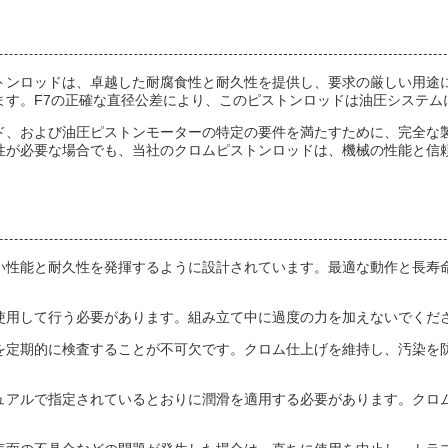
トンロッドは、卓越した耐腐食性と耐久性を提供し、要求の厳しい用途
ます。F7の正確な直径公差により、このピストンロッドは油圧システム
ド、および油圧ピストンモーターの特定の要件を満たすために、完全な
性が必要な場合でも、当社のクロムピストンロッドは、機械の性能と信
い性能と耐久性を発揮するように設計されています。最適な動作と長寿
使用して行う必要があります。組み立て中に過度の力を加えないでくだ
を定期的に検査することが不可欠です。クロム仕上げを維持し、汚染を
ュアルで指定されているとおりに潤滑を適用する必要があります。クロ