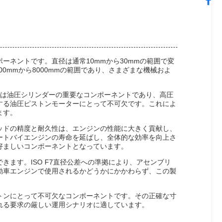
ネントです。直径は通常10mmから30mmの範囲で変
0mmから8000mmの範囲であり、さまざまな機械およ
ドは油圧シリンダーの重要なコンポーネントであり、高圧
する油圧ピストンモーターにとって不可欠です。これによ
ます。
ッドの精度と耐久性は、エンジンの性能に大きく貢献し、
ートバイエンジンの寿命を延ばし、全体的な効率を向上さ
好ましいコンポーネントとなっています。
ます。ISO F7直径公差への準拠により、アセンブリ
動車エンジンで使用されるかどうかにかかわらず、この製
トンにとって不可欠なコンポーネントです。その正確な寸
れる要求の厳しい運用シナリオに適しています。