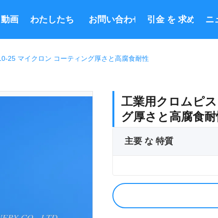
動画
わたしたち に つい て
お問い合わせ
引金 を 求め て 
ニ
0-25 マイクロン コーティング厚さと高腐食耐性
工業用クロムピスト
グ厚さと高腐食耐
主要 な 特質