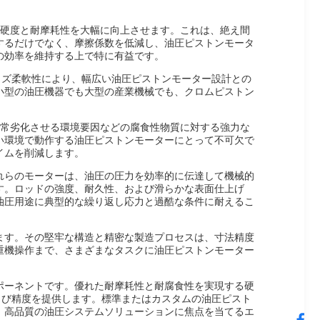
の硬度と耐摩耗性を大幅に向上させます。これは、絶え間
するだけでなく、摩擦係数を低減し、油圧ピストンモータ
の効率を維持する上で特に有益です。
イズ柔軟性により、幅広い油圧ピストンモーター設計との
小型の油圧機器でも大型の産業機械でも、クロムピストン
通常劣化させる環境要因などの腐食性物質に対する強力な
い環境で動作する油圧ピストンモーターにとって不可欠で
イムを削減します。
れらのモーターは、油圧の圧力を効率的に伝達して機械的
す。ロッドの強度、耐久性、および滑らかな表面仕上げ
油圧用途に典型的な繰り返し応力と過酷な条件に耐えるこ
ます。その堅牢な構造と精密な製造プロセスは、寸法精度
重機操作まで、さまざまなタスクに油圧ピストンモーター
ポーネントです。優れた耐摩耗性と耐腐食性を実現する硬
よび精度を提供します。標準またはカスタムの油圧ピスト
、高品質の油圧システムソリューションに焦点を当てるエ