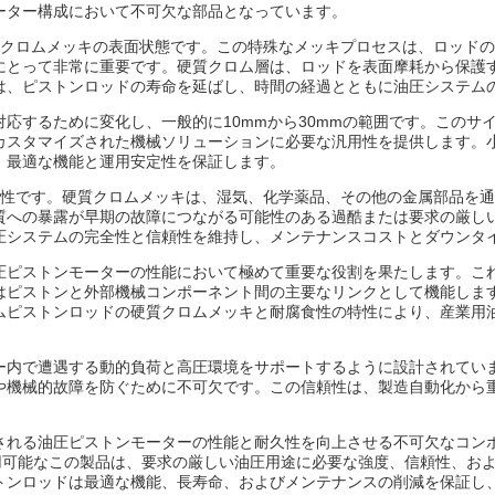
ーター構成において不可欠な部品となっています。
質クロムメッキの表面状態です。この特殊なメッキプロセスは、ロッド
にとって非常に重要です。硬質クロム層は、ロッドを表面摩耗から保護
は、ピストンロッドの寿命を延ばし、時間の経過とともに油圧システム
応するために変化し、一般的に10mmから30mmの範囲です。このサ
カスタマイズされた機械ソリューションに必要な汎用性を提供します。
、最適な機能と運用安定性を保証します。
属性です。硬質クロムメッキは、湿気、化学薬品、その他の金属部品を
質への暴露が早期の故障につながる可能性のある過酷または要求の厳し
圧システムの完全性と信頼性を維持し、メンテナンスコストとダウンタ
圧ピストンモーターの性能において極めて重要な役割を果たします。こ
はピストンと外部機械コンポーネント間の主要なリンクとして機能しま
ムピストンロッドの硬質クロムメッキと耐腐食性の特性により、産業用
ー内で遭遇する動的負荷と高圧環境をサポートするように設計されてい
や機械的故障を防ぐために不可欠です。この信頼性は、製造自動化から
される油圧ピストンモーターの性能と耐久性を向上させる不可欠なコン
利用可能なこの製品は、要求の厳しい油圧用途に必要な強度、信頼性、お
トンロッドは最適な機能、長寿命、およびメンテナンスの削減を保証し