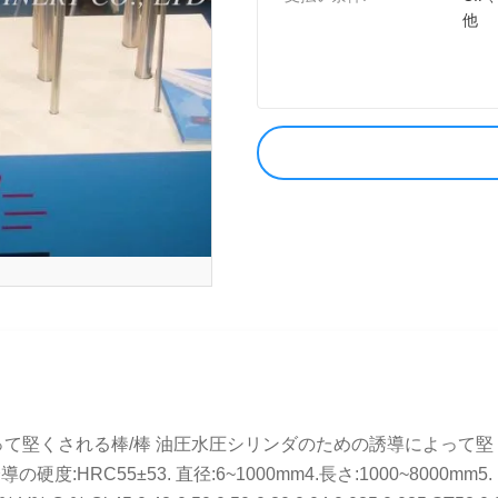
他
によって堅くされる棒/棒 油圧水圧シリンダのための誘導によって堅く
の誘導の硬度:HRC55±53. 直径:6~1000mm4.長さ:1000~8000