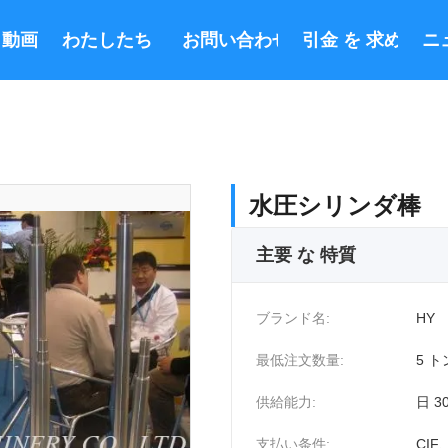
動画
わたしたち に つい て
お問い合わせ
引金 を 求め て 
ニ
水圧シリンダ棒
主要 な 特質
ブランド名:
HY
最低注文数量:
5 ト
供給能力:
日 30
支払い条件:
CIF