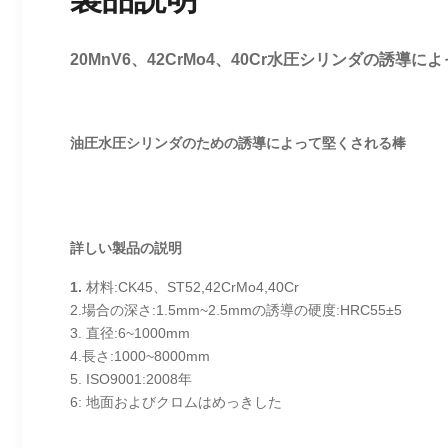
20MnV6、42CrMo4、40Cr水圧シリンダの誘導に
油圧水圧シリンダのための誘導によって堅くされる棒
詳しい製品の説明
1.
材料:CK45、ST52,42CrMo4,40Cr
2.
1.5mm~2.5mmの誘導の硬度:HRC55±5
場合の深さ:
3. 直径:6~1000mm
4.長さ:1000~8000mm
5. ISO9001:2008年
6:
地面およびクロムはめっきした