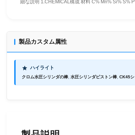
細な説明 1.CHEMICAL構成 材料 C% Mn% Si% S% P% V% Cr%
製品カスタム属性
ハイライト
クロム水圧シリンダの棒
,
水圧シリンダピストン棒
,
CK4
製品説明