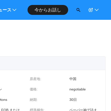
ください
ュース
今からお話し
原産地:
中国
ン
価格:
negotiable
tons
納期:
30日
、FOB または
標準梱包:
ペーパー袖で詰ま