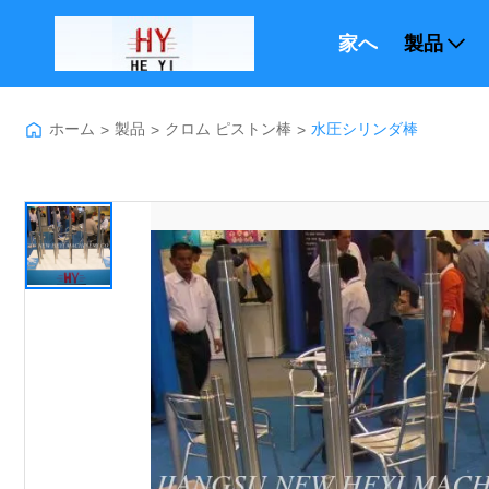
家へ
製品
ホーム
製品
クロム ピストン棒
水圧シリンダ棒
>
>
>