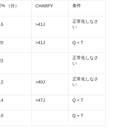
E% （分）
条件
CHARPY
正常化しなさ
15
>41J
い
20
>41J
Q + T
正常化しなさ
22
い
正常化しなさ
12
>40J
い
14
>47J
Q + T
10
Q + T