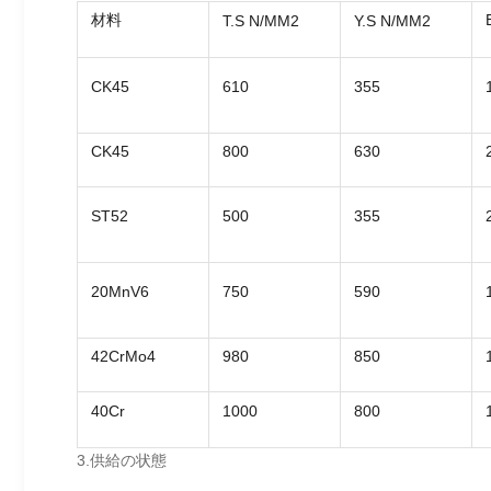
材料
T.S N/MM2
Y.S N/MM2
CK45
610
355
CK45
800
630
ST52
500
355
20MnV6
750
590
42CrMo4
980
850
40Cr
1000
800
3.供給の状態