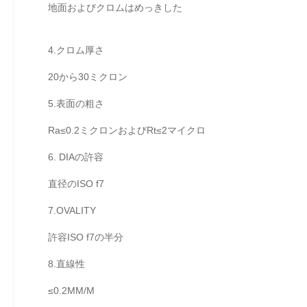
地面およびクロムはめっきした
4.クロム厚さ
20から30ミクロン
5.表面の粗さ
Ra≤0.2ミクロンおよびRt≤2マイクロ
6. DIAの許容
直径のISO f7
7.OVALITY
許容ISO f7の半分
8.直線性
≤0.2MM/M