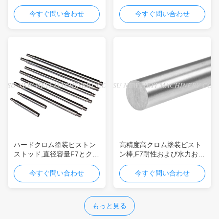
クロム厚、油圧シリンダー
硬さと20〜30マイクロンの
用3〜5メートルの長さ
硬いクロム厚さ
今すぐ問い合わせ
今すぐ問い合わせ
ハードクロム塗装ピストン
高精度高クロム塗装ピスト
ストッド,直径容量F7とクロ
ン棒,F7耐性および水力およ
ム厚さ20-30ミクロン
び空気力システムに対する
耐腐蝕性
今すぐ問い合わせ
今すぐ問い合わせ
もっと見る