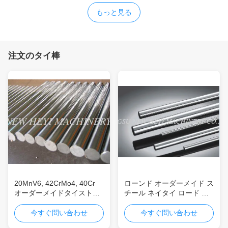
もっと見る
注文のタイ棒
20MnV6, 42CrMo4, 40Cr
ローンド オーダーメイド ス
オーダーメイドタイストロ
チール ネイタイ ロード ハ
ッド / バー 1000 - 8000mm
ード クロム プラテッド メ
長さ
タル ロード CK45 ST52
今すぐ問い合わせ
今すぐ問い合わせ