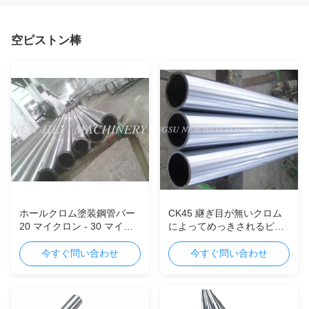
空ピストン棒
ホールクロム塗装鋼管バー
CK45 継ぎ目が無いクロム
20 マイクロン - 30 マイク
によってめっきされるピス
ロン高出力
トン棒懸命に水圧シリンダ
のために
今すぐ問い合わせ
今すぐ問い合わせ