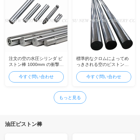
注文の空の水圧シリンダ ピ
標準的なクロムによってめ
ストン棒 1000mm の衝撃吸
っきされる空のピストン棒
収材ブーム
のステンレス鋼の管の水圧
シリンダ
今すぐ問い合わせ
今すぐ問い合わせ
もっと見る
油圧ピストン棒