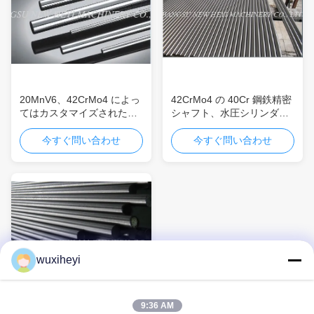
20MnV6、42CrMo4 によっ
42CrMo4 の 40Cr 鋼鉄精密
てはカスタマイズされた堅
シャフト、水圧シリンダ
いクロム精密地上の鋼鉄シ
50mm のための CK45 空ピ
ャフトをめっきしました
ストン棒 60mm 70mm
今すぐ問い合わせ
今すぐ問い合わせ
wuxiheyi
9:36 AM