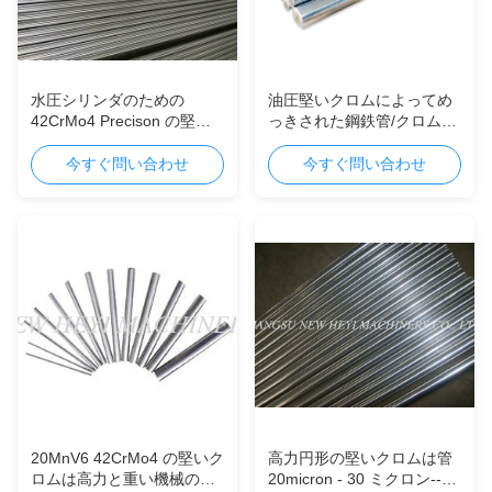
水圧シリンダのための
油圧堅いクロムによってめ
42CrMo4 Precison の堅い
っきされた鋼鉄管/クロムは
クロムによってめっきされ
シャフトをめっきしました
る棒
今すぐ問い合わせ
今すぐ問い合わせ
20MnV6 42CrMo4 の堅いク
高力円形の堅いクロムは管
ロムは高力と重い機械のた
20micron - 30 ミクロン--を