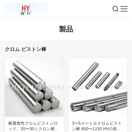
製品
クロム ピストン棒
耐腐食性クロムピストンロ
3〜5メートルクロムピスト
ッド、20〜30ミクロン硬質
ン棒 850〜1150 HVの表面