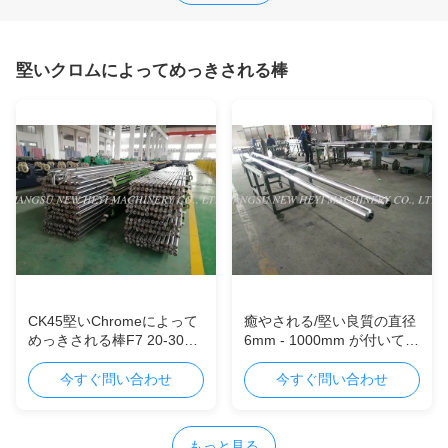
堅いクロムによってめっきされる棒
CK45堅いChromeによって
癒やされる/堅い良質の直径
めっきされる棒F7 20-30ミ
6mm - 1000mm が付いてい
クロンの長さ1000-
るクロムによってめっきさ
8000MM
れた棒を和らげました
今すぐ問い合わせ
今すぐ問い合わせ
もっと見る