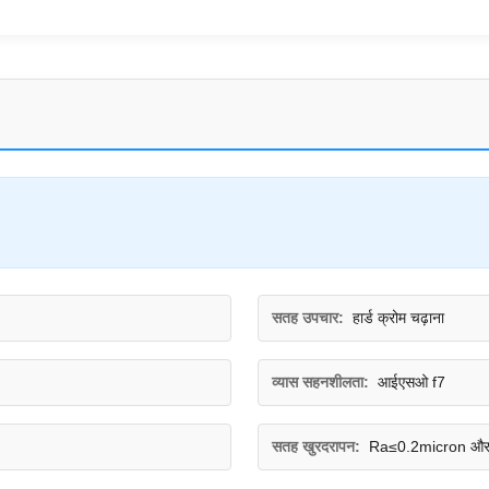
सतह उपचार:
हार्ड क्रोम चढ़ाना
व्यास सहनशीलता:
आईएसओ f7
सतह खुरदरापन:
Ra≤0.2micron और