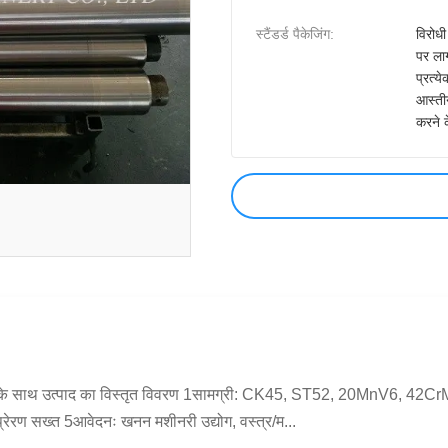
स्टैंडर्ड पैकेजिंग:
विरोधी
पर ला
प्रत्
आस्तीन
करने 
 मीटर के साथ उत्पाद का विस्तृत विवरण 1सामग्री: CK45, ST52, 20MnV6, 42C
प्रेरण सख्त 5आवेदनः खनन मशीनरी उद्योग, वस्त्र/म...