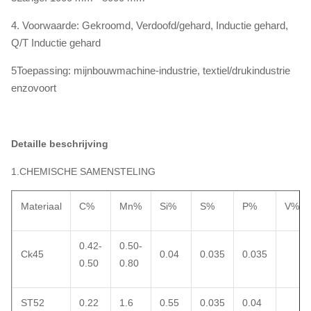
4. Voorwaarde: Gekroomd, Verdoofd/gehard, Inductie gehard,
Q/T Inductie gehard
5Toepassing: mijnbouwmachine-industrie, textiel/drukindustrie
enzovoort
Detaille beschrijving
1.CHEMISCHE SAMENSTELING
Materiaal
C%
Mn%
Si%
S%
P%
V%
0.42-
0.50-
Ck45
0.04
0.035
0.035
0.50
0.80
ST52
0.22
1.6
0.55
0.035
0.04