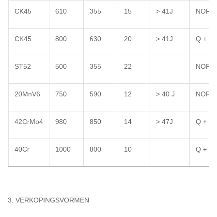
CK45
610
355
15
> 41J
NORM
CK45
800
630
20
> 41J
Q + T
ST52
500
355
22
NORM
20MnV6
750
590
12
> 40 J
NORM
42CrMo4
980
850
14
> 47J
Q + T
40Cr
1000
800
10
Q + T
3. VERKOPINGSVORMEN