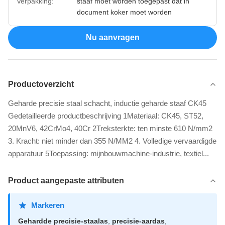
Verpakking:
staaf moet worden toegepast dat in
document koker moet worden
Nu aanvragen
Productoverzicht
Geharde precisie staal schacht, inductie geharde staaf CK45
Gedetailleerde productbeschrijving 1Materiaal: CK45, ST52,
20MnV6, 42CrMo4, 40Cr 2Treksterkte: ten minste 610 N/mm2
3. Kracht: niet minder dan 355 N/MM2 4. Volledige vervaardigde
apparatuur 5Toepassing: mijnbouwmachine-industrie, textiel...
Product aangepaste attributen
Markeren
Gehardde precisie-staalas
,
precisie-aardas
,