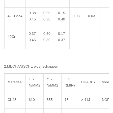
0.38-
0.60-
0.15-
42CrMo4
0.03
0.03
0.45
0.90
0.40
0.37-
0.50-
0.17-
40Cr
0.45
0.80
0.37
2.MECHANISCHE eigenschappen
T.S.
Y.S.
E%
Materiaal
CHARPY
Voorw
N/MM2
N/MM2
((MIN)
CK45
610
355
15
> 41J
NORM