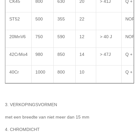
CK45
800
630
20
> 41J
Q + T
ST52
500
355
22
NORM
20MnV6
750
590
12
> 40 J
NORM
42CrMo4
980
850
14
> 47J
Q + T
40Cr
1000
800
10
Q + T
3. VERKOPINGSVORMEN
met een breedte van niet meer dan 15 mm
4. CHROMDICHT