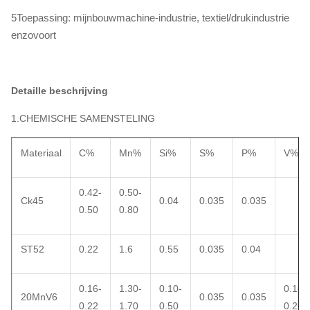
5Toepassing: mijnbouwmachine-industrie, textiel/drukindustrie
enzovoort
Detaille beschrijving
1.CHEMISCHE SAMENSTELING
Materiaal
C%
Mn%
Si%
S%
P%
V%
0.42-
0.50-
Ck45
0.04
0.035
0.035
0.50
0.80
ST52
0.22
1.6
0.55
0.035
0.04
0.16-
1.30-
0.10-
0.10-
20MnV6
0.035
0.035
0.22
1.70
0.50
0.20