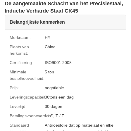
De aangemaakte Schacht van het Precisiestaal,
Inductie Verharde Staaf CK45
Belangrijkste kenmerken
Merknaam:
HY
Plaats van
China
herkomst:
Certificering:
ISO9001:2008
Minimale
5 ton
bestelhoeveelheid:
Prijs:
negotiable
Leveringscapaciteit:
30tons een dag
Levertijd:
30 dagen
Betalingsvoorwaarden:
L / C, T / T
Standaard
Antiroestolie dat op materiaal en elke