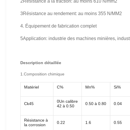
2Résistance à la traction: au moins 610 N/mm2
3Résistance au rendement: au moins 355 N/MM2
4. Équipement de fabrication complet
5Application: industrie des machines minières, industri
Description détaillée
1.Composition chimique
Matériel
C%
Mn%
Si%
0Un calibre
Ck45
0.50 à 0.80
0.04
42 à 0.50
Résistance à
0.22
1.6
0.55
la corrosion