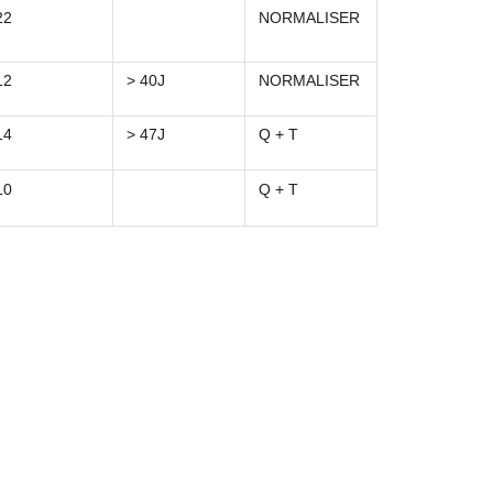
22
NORMALISER
12
> 40J
NORMALISER
14
> 47J
Q + T
10
Q + T