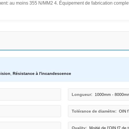
t: au moins 355 N/MM2 4. Équipement de fabrication complet 5A
ision
,
Résistance à l'incandescence
Longueur:
1000mm - 8000m
Tolérance de diamètre:
OIN f
Ovality:
Moitié de l'OIN f7 de 