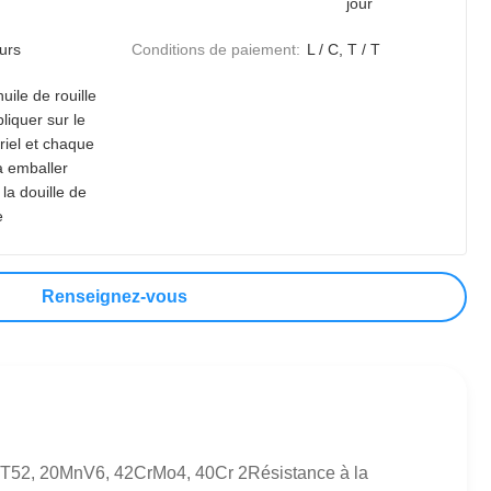
jour
urs
Conditions de paiement:
L / C, T / T
huile de rouille
liquer sur le
riel et chaque
à emballer
la douille de
e
Renseignez-vous
5, ST52, 20MnV6, 42CrMo4, 40Cr 2Résistance à la