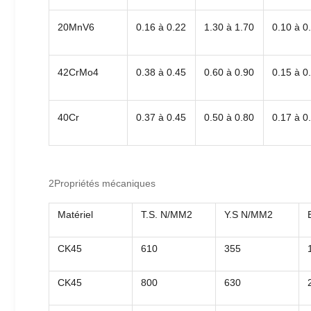
20MnV6
0.16 à 0.22
1.30 à 1.70
0.10 à 0
42CrMo4
0.38 à 0.45
0.60 à 0.90
0.15 à 0
40Cr
0.37 à 0.45
0.50 à 0.80
0.17 à 0
2Propriétés mécaniques
Matériel
T.S. N/MM2
Y.S N/MM2
CK45
610
355
CK45
800
630