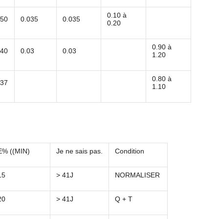
0.10 à
.50
0.035
0.035
0.20
0.90 à
.40
0.03
0.03
1.20
0.80 à
.37
1.10
E% ((MIN)
Je ne sais pas.
Condition
15
> 41J
NORMALISER
20
> 41J
Q + T