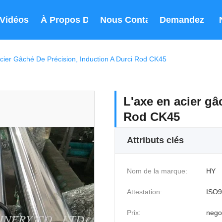
Vidéos
À Propos De Nous
Nous Contacter
Demandez Un 
cier Gâché De Précision, Induction A Durci Rod CK45
L'axe en acier gâ
Rod CK45
Attributs clés
Nom de la marque:
HY
Attestation:
ISO9
Prix:
nego