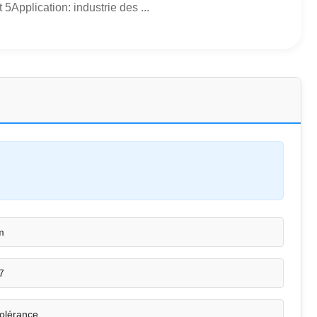
pplication: industrie des ...
m
7
tolérance