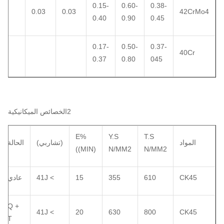
0.15-
0.60-
0.38-
0.03
0.03
42CrMo4
0.40
0.90
0.45
0.17-
0.50-
0.37-
40Cr
0.37
0.80
045
2الخصائص الميكانيكية
E%
Y.S
T.S
المواد
(تشاربي)
الحالة
((MIN)
N/MM2
N/MM2
CK45
610
355
15
> 41J
عادي
Q +
> 41J
20
630
800
CK45
T