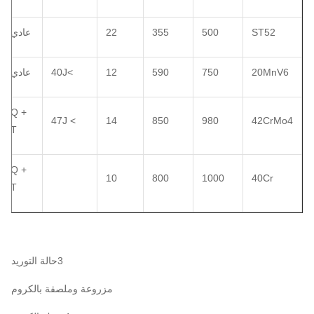
ST52
500
355
22
عادي
20MnV6
750
590
12
>40J
عادي
Q +
> 47J
14
850
980
42CrMo4
T
Q +
10
800
1000
40Cr
T
3حالة التوريد
مزروعة وملصقة بالكروم