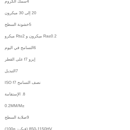
4سمك الكروم
20 إلى 30 ميكرون
5خشونة السطح
Ra≤0.2 ميكرون و Rt≤2 ميكرو
6التسامح في اليوم
إيزو f7 على القطر
7التبديل
نصف التسامح ISO f7
8. الإستقامة
≤0.2MM/M
9صلابة السطح
850-1150HV (فيكرز 100g)