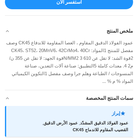
استفسر الآن
ملخص المنتج
عمود الفولاذ الدقيق المقاوم ، العصا المقاومة للاندفاع CK45 وصف
مفصل للمنتج 1المواد: CK45، ST52، 20MnV6، 42CrMo4، 40Cr
2قوة الشد: لا تقل عن 610 N/MM2 3قوة الجهد: لا تقل عن 355 ن/
م2 4. معدات كاملة 5التطبيق: صناعة آلات التعدين، صناعة
المنسوجات / الطباعة وهلم جرا وصف مفصل 1التكوين الكيميائي
المواد % م % ...
سمات المنتج المخصصة
إبراز
عمود الفولاذ الدقيق المشدّد
,
عمود الأرض الدقيق
,
القضيب المقاوم للاندماج CK45