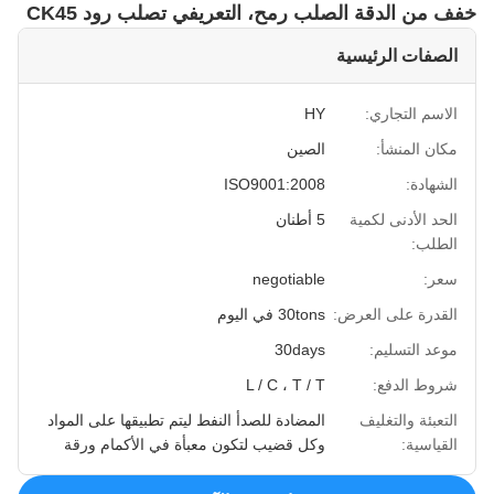
خفف من الدقة الصلب رمح، التعريفي تصلب رود CK45
الصفات الرئيسية
الاسم التجاري:
HY
مكان المنشأ:
الصين
الشهادة:
ISO9001:2008
الحد الأدنى لكمية
5 أطنان
الطلب:
سعر:
negotiable
القدرة على العرض:
30tons في اليوم
موعد التسليم:
30days
شروط الدفع:
L / C ، T / T
التعبئة والتغليف
المضادة للصدأ النفط ليتم تطبيقها على المواد
القياسية:
وكل قضيب لتكون معبأة في الأكمام ورقة